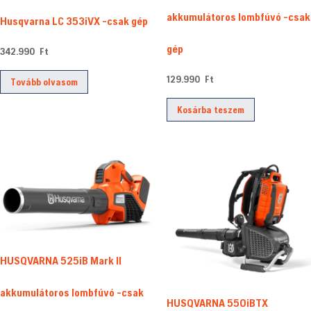
akkumulátoros lombfúvó -csak
Husqvarna LC 353iVX -csak gép
gép
342.990
Ft
129.990
Ft
Tovább olvasom
Kosárba teszem
HUSQVARNA 525iB Mark II
akkumulátoros lombfúvó -csak
HUSQVARNA 550iBTX