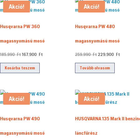
Akció!
Akció!
Husqvarna PW 360
Husqvarna PW 480
magasnyomású mosó
magasnyomású mosó
Original
Current
Original
Current
185.990
Ft
167.900
Ft
259.990
Ft
229.900
Ft
price
price
price
price
Kosárba teszem
Tovább olvasom
was:
is:
was:
is:
185.990 Ft.
167.900 Ft.
259.990 Ft.
229.900 F
Akció!
Akció!
Husqvarna PW 490
HUSQVARNA 135 Mark II benzin
magasnyomású mosó
láncfűrész