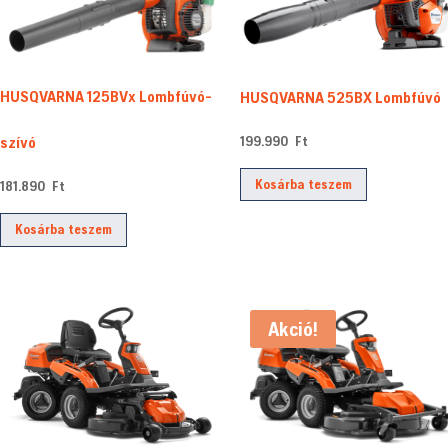
HUSQVARNA 125BVx Lombfúvó-
HUSQVARNA 525BX Lombfúvó
199.990
Ft
szívó
Kosárba teszem
181.890
Ft
Kosárba teszem
Akció!