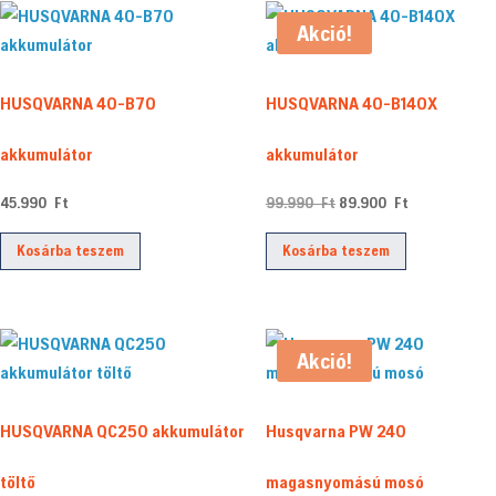
Akció!
HUSQVARNA 40-B70
HUSQVARNA 40-B140X
akkumulátor
akkumulátor
Original
Current
45.990
Ft
99.990
Ft
89.900
Ft
price
price
Kosárba teszem
Kosárba teszem
was:
is:
99.990 Ft.
89.900 Ft.
Akció!
HUSQVARNA QC250 akkumulátor
Husqvarna PW 240
töltő
magasnyomású mosó