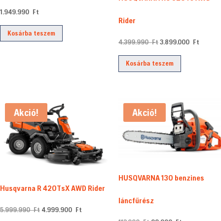
1.949.990
Ft
Rider
Kosárba teszem
Original
Curren
4.399.990
Ft
3.899.000
Ft
price
price
Kosárba teszem
was:
is:
4.399.990 Ft.
3.899.0
Akció!
Akció!
HUSQVARNA 130 benzines
Husqvarna R 420TsX AWD Rider
láncfűrész
Original
Current
5.999.990
Ft
4.999.900
Ft