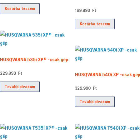
price
price
Kosárba teszem
169.990
Ft
was:
is:
96.990 Ft.
74.990 Ft.
Kosárba teszem
HUSQVARNA 535i XP® -csak gép
229.990
Ft
HUSQVARNA 540i XP -csak gé
Tovább olvasom
329.990
Ft
Tovább olvasom