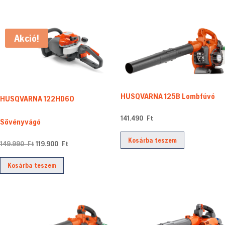
383.190 Ft.
339.900 Ft.
Akció!
HUSQVARNA 125B Lombfúvó
HUSQVARNA 122HD60
141.490
Ft
Sövényvágó
Kosárba teszem
Original
Current
149.990
Ft
119.900
Ft
price
price
Kosárba teszem
was:
is:
149.990 Ft.
119.900 Ft.