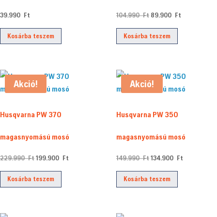
Original
Current
39.990
Ft
104.990
Ft
89.900
Ft
price
price
Kosárba teszem
Kosárba teszem
was:
is:
104.990 Ft.
89.900 Ft.
Akció!
Akció!
Husqvarna PW 370
Husqvarna PW 350
magasnyomású mosó
magasnyomású mosó
Original
Current
Original
Current
229.990
Ft
199.900
Ft
149.990
Ft
134.900
Ft
price
price
price
price
Kosárba teszem
Kosárba teszem
was:
is:
was:
is:
229.990 Ft.
199.900 Ft.
149.990 Ft.
134.900 Ft.