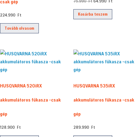
Original
Current
75.990
Ft
64.990
Ft
csak gép
price
price
Kosárba teszem
224.990
Ft
was:
is:
75.990 Ft.
64.990 Ft.
Tovább olvasom
HUSQVARNA 520iRX
HUSQVARNA 535iRX
akkumulátoros fűkasza -csak
akkumulátoros fűkasza -csak
gép
gép
128.900
Ft
289.990
Ft