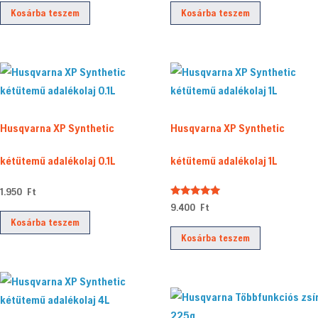
Kosárba teszem
Kosárba teszem
was:
is:
359.990 Ft.
319.900 Ft.
Husqvarna XP Synthetic
Husqvarna XP Synthetic
kétütemű adalékolaj 0.1L
kétütemű adalékolaj 1L
1.950
Ft
Értékelés:
9.400
Ft
5.00
Kosárba teszem
/ 5
Kosárba teszem