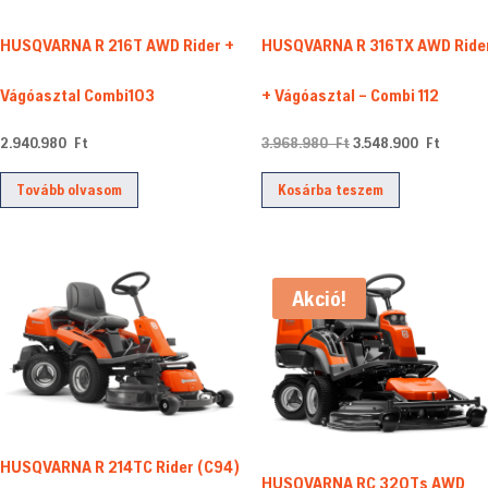
HUSQVARNA R 316TX AWD Ride
HUSQVARNA R 216T AWD Rider +
+ Vágóasztal – Combi 112
Vágóasztal Combi103
Original
Curren
3.968.980
Ft
3.548.900
Ft
2.940.980
Ft
price
price
Kosárba teszem
Tovább olvasom
was:
is:
3.968.980 Ft.
3.548.9
Akció!
HUSQVARNA R 214TC Rider (C94)
HUSQVARNA RC 320Ts AWD