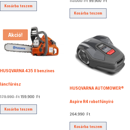
Original
Current
113.000
Ft
99.900
Ft
price
price
Kosárba teszem
price
price
was:
is:
Kosárba teszem
was:
is:
5.999.990 Ft.
4.999.900 Ft.
113.000 Ft.
99.900 Ft.
Akció!
HUSQVARNA 435 II benzines
láncfűrész
HUSQVARNA AUTOMOWER®
Original
Current
179.990
Ft
159.900
Ft
Aspire R4 robotfűnyíró
price
price
Kosárba teszem
was:
is:
264.990
Ft
179.990 Ft.
159.900 Ft.
Kosárba teszem