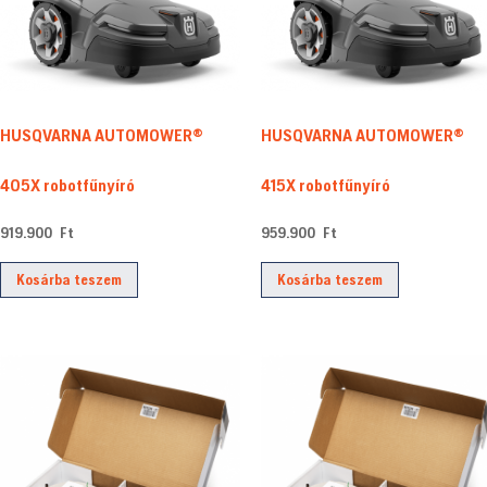
HUSQVARNA AUTOMOWER®
HUSQVARNA AUTOMOWER®
405X robotfűnyíró
415X robotfűnyíró
919.900
Ft
959.900
Ft
Kosárba teszem
Kosárba teszem