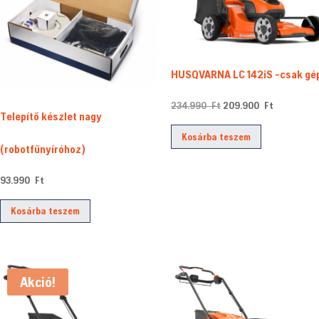
HUSQVARNA LC 142iS -csak gé
Original
Current
234.990
Ft
209.900
Ft
Telepítő készlet nagy
price
price
Kosárba teszem
was:
is:
(robotfűnyíróhoz)
234.990 Ft.
209.900 F
93.990
Ft
Kosárba teszem
Akció!