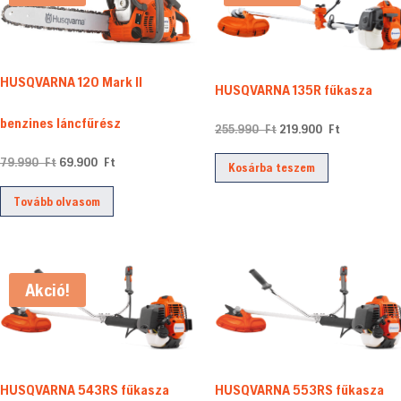
HUSQVARNA 120 Mark II
HUSQVARNA 135R fűkasza
benzines láncfűrész
Original
Current
255.990
Ft
219.900
Ft
price
price
Original
Current
79.990
Ft
69.900
Ft
Kosárba teszem
was:
is:
price
price
255.990 Ft.
219.900 Ft
Tovább olvasom
was:
is:
79.990 Ft.
69.900 Ft.
Akció!
HUSQVARNA 543RS fűkasza
HUSQVARNA 553RS fűkasza