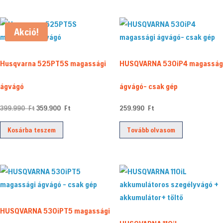
Akció!
Husqvarna 525PT5S magassági
HUSQVARNA 530iP4 magasság
ágvágó
ágvágó- csak gép
Original
Current
399.990
Ft
359.900
Ft
259.990
Ft
price
price
Kosárba teszem
Tovább olvasom
was:
is:
399.990 Ft.
359.900 Ft.
HUSQVARNA 530iPT5 magassági