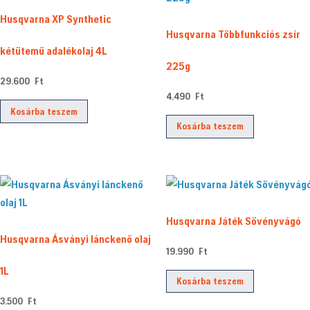
Husqvarna XP Synthetic
Husqvarna Többfunkciós zsír
kétütemű adalékolaj 4L
225g
29.600
Ft
4.490
Ft
Kosárba teszem
Kosárba teszem
Husqvarna Játék Sövényvágó
Husqvarna Ásványi lánckenő olaj
19.990
Ft
1L
Kosárba teszem
3.500
Ft