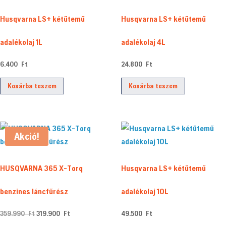
Husqvarna LS+ kétütemű
Husqvarna LS+ kétütemű
adalékolaj 1L
adalékolaj 4L
6.400
Ft
24.800
Ft
Kosárba teszem
Kosárba teszem
Akció!
HUSQVARNA 365 X-Torq
Husqvarna LS+ kétütemű
benzines láncfűrész
adalékolaj 10L
Original
Current
359.990
Ft
319.900
Ft
49.500
Ft
price
price