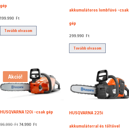
gép
akkumulátoros lombfúvó -csak
199.990
Ft
gép
Tovább olvasom
299.990
Ft
Tovább olvasom
Akció!
HUSQVARNA 120i -csak gép
HUSQVARNA 225i
Original
Current
96.990
Ft
74.990
Ft
akkumulátorral és töltővel