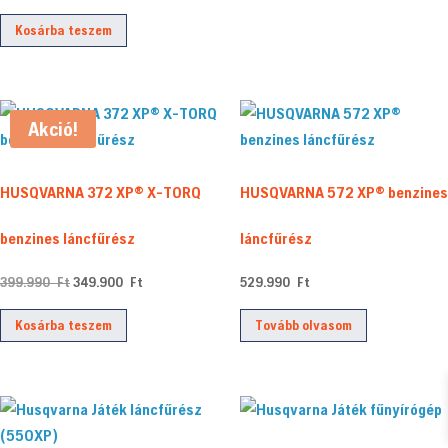
Kosárba teszem
Akció!
HUSQVARNA 372 XP® X-TORQ
HUSQVARNA 572 XP® benzines
benzines láncfűrész
láncfűrész
Original
Current
399.990
Ft
349.900
Ft
529.990
Ft
price
price
Kosárba teszem
Tovább olvasom
was:
is:
399.990 Ft.
349.900 Ft.