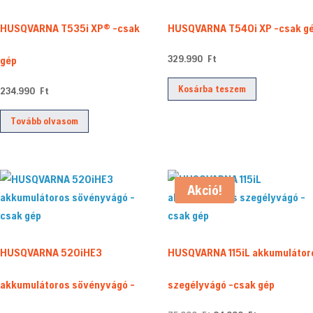
HUSQVARNA T535i XP® -csak
HUSQVARNA T540i XP -csak g
329.990
Ft
gép
Kosárba teszem
234.990
Ft
Tovább olvasom
Akció!
HUSQVARNA 520iHE3
HUSQVARNA 115iL akkumulátor
akkumulátoros sövényvágó -
szegélyvágó -csak gép