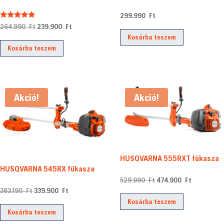
299.990
Ft
Értékelés:
Original
Current
264.990
Ft
239.900
Ft
5.00
Kosárba teszem
/ 5
price
price
Kosárba teszem
was:
is:
264.990 Ft.
239.900 Ft.
Akció!
Akció!
HUSQVARNA 555RXT fűkasza
HUSQVARNA 545RX fűkasza
Original
Current
529.990
Ft
474.900
Ft
Original
Current
383.190
Ft
339.900
Ft
price
price
Kosárba teszem
price
price
was:
is:
Kosárba teszem
was:
is:
529.990 Ft.
474.900 F