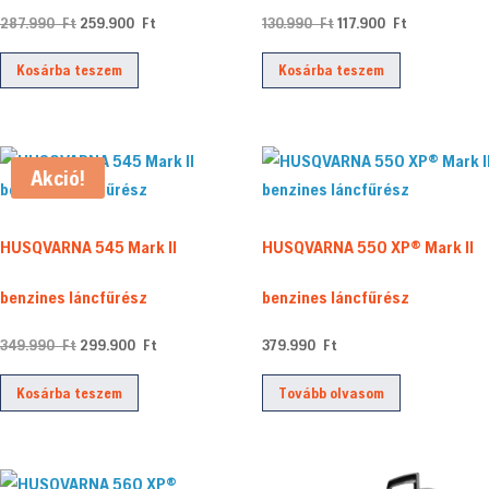
Original
Current
Original
Current
287.990
Ft
259.900
Ft
130.990
Ft
117.900
Ft
price
price
price
price
Kosárba teszem
Kosárba teszem
was:
is:
was:
is:
287.990 Ft.
259.900 Ft.
130.990 Ft.
117.900 Ft.
Akció!
HUSQVARNA 545 Mark II
HUSQVARNA 550 XP® Mark II
benzines láncfűrész
benzines láncfűrész
Original
Current
349.990
Ft
299.900
Ft
379.990
Ft
price
price
Kosárba teszem
Tovább olvasom
was:
is:
349.990 Ft.
299.900 Ft.