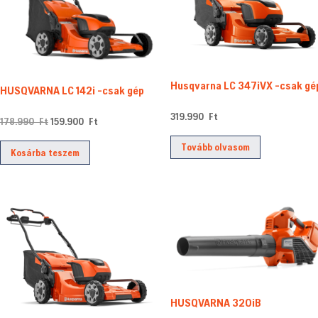
Husqvarna LC 347iVX -csak gé
HUSQVARNA LC 142i -csak gép
319.990
Ft
Original
Current
178.990
Ft
159.900
Ft
price
price
Tovább olvasom
Kosárba teszem
was:
is:
178.990 Ft.
159.900 Ft.
HUSQVARNA 320iB