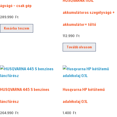
HUSQVARNA 110iL
ágvágó – csak gép
akkumulátoros szegélyvágó +
289.990
Ft
akkumulátor+ töltő
Kosárba teszem
112.990
Ft
Tovább olvasom
HUSQVARNA 445 S benzines
Husqvarna HP kétütemű
láncfűrész
adalékolaj 0.1L
264.990
Ft
1.400
Ft