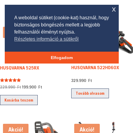
x
A weboldal sütiket (cookie-kat) használ, hogy
biztonságos böngészés mellett a legjobb
Akció!
felhasználói élményt nyújtsa.
Részletes információ a sütikről
Elfogadom
HUSQVARNA 522HD60X
HUSQVARNA 525RX
329.990
Ft
Értékelés:
Original
Current
229.990
Ft
199.900
Ft
5.00
Tovább olvasom
/ 5
price
price
Kosárba teszem
was:
is:
229.990 Ft.
199.900 Ft.
Akció!
Akció!