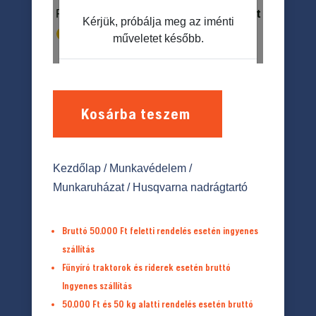
Kosárba teszem
Kezdőlap
/
Munkavédelem
/
Munkaruházat
/ Husqvarna nadrágtartó
Bruttó 50.000 Ft feletti rendelés esetén ingyenes
szállítás
Fűnyíró traktorok és riderek esetén bruttó
Ingyenes szállítás
50.000 Ft és 50 kg alatti rendelés esetén bruttó