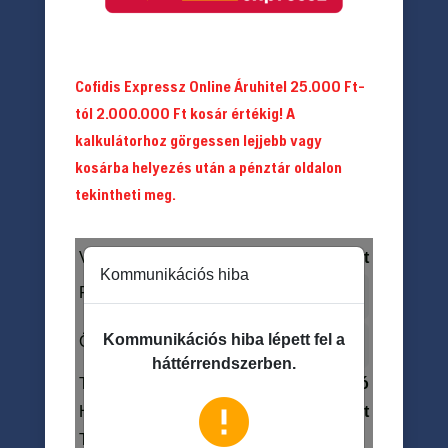
Cofidis Expressz Online Áruhitel 25.000 Ft-
tól 2.000.000 Ft kosár értékig! A
kalkulátorhoz görgessen lejjebb vagy
kosárba helyezés után a pénztár oldalon
tekintheti meg.