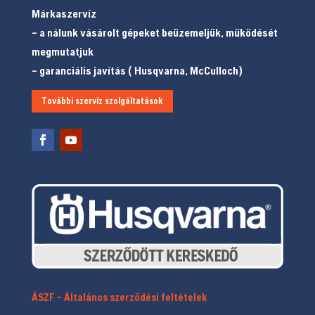
Márkaszervíz
– a nálunk vásárolt gépeket beüzemeljük, működését
megmutatjuk
– garanciális javítás ( Husqvarna, McCulloch)
További szerviz szolgáltatások
ÁSZF – Általános szerződési feltételek