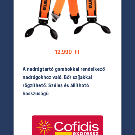
12.990
Ft
A nadrágtartó gombokkal rendelkező
nadrágokhoz való. Bőr szíjakkal
rögzíthető. Széles és állítható
hosszúságú.