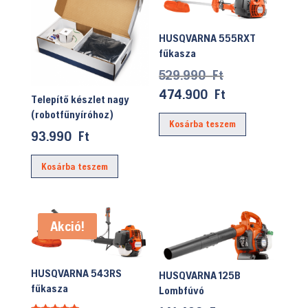
HUSQVARNA 555RXT
fűkasza
Original
529.990
Ft
price
Current
474.900
Ft
Telepítő készlet nagy
was:
price
(robotfűnyíróhoz)
Kosárba teszem
529.990 Ft.
is:
93.990
Ft
474.900 Ft.
Kosárba teszem
Akció!
HUSQVARNA 543RS
HUSQVARNA 125B
fűkasza
Lombfúvó