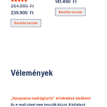
141.490
Ft
Original
264.990
Ft
Értékelés:
5.00
price
/ 5
Current
239.900
Ft
Kosárba teszem
was:
price
Kosárba teszem
264.990 Ft.
is:
239.900 Ft.
Vélemények
„Husqvarna nadrágtartó” értékelése elsőként
Az e-mail címet nem tesszük közzé.
A kötelező