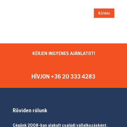
Küldés
KÉRJEN INGYENES AJÁNLATOT!
HÍVJON +36 20 333 4283
Röviden rólunk
Cégünk 2008-ban alakult családi vállalkozásként.