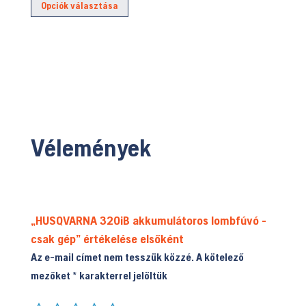
199.900 Ft.
Opciók választása
was:
is:
a
65.390 Ft.
57.490 Ft.
terméknek
több
variációja
van.
A
változatok
a
Vélemények
termékoldalon
választhatók
ki
„HUSQVARNA 320iB akkumulátoros lombfúvó -
csak gép” értékelése elsőként
Az e-mail címet nem tesszük közzé.
A kötelező
mezőket
*
karakterrel jelöltük