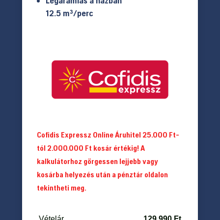
Légáramlás a házban
12.5 m³/perc
Cofidis Expressz Online Áruhitel 25.000 Ft-
tól 2.000.000 Ft kosár értékig! A
kalkulátorhoz görgessen lejjebb vagy
kosárba helyezés után a pénztár oldalon
tekintheti meg.