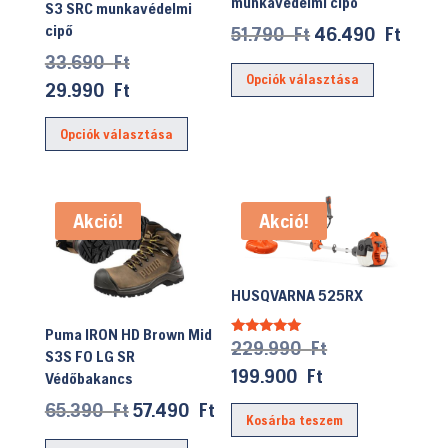
munkavédelmi cipő
S3 SRC munkavédelmi
Original
Curre
cipő
51.790
Ft
46.490
Ft
price
price
Original
33.690
Ft
Ennek
Opciók választása
was:
is:
price
Current
a
29.990
Ft
51.790 Ft.
46.49
was:
price
terméknek
Ennek
Opciók választása
33.690 Ft.
is:
több
a
29.990 Ft.
variációja
terméknek
van.
több
A
Akció!
Akció!
variációja
változatok
van.
a
A
HUSQVARNA 525RX
termékolda
változatok
választhat
a
Puma IRON HD Brown Mid
Original
229.990
Ft
Értékelés:
ki
termékoldalon
S3S FO LG SR
5.00
price
/ 5
Current
199.900
Ft
választhatók
Védőbakancs
was:
price
ki
Original
Current
65.390
Ft
57.490
Ft
Kosárba teszem
229.990 Ft.
is:
price
price
Ennek