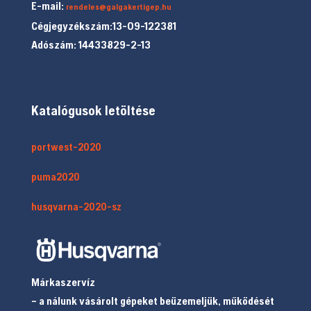
E-mail:
rendeles@galgakertigep.hu
Cégjegyzékszám:13-09-122381
Adószám: 14433829-2-13
Katalógusok letöltése
portwest-2020
puma2020
husqvarna-2020-sz
Márkaszervíz
– a nálunk vásárolt gépeket beüzemeljük, működését