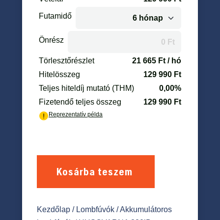
Kosárba teszem
Kezdőlap
/
Lombfúvók
/
Akkumulátoros