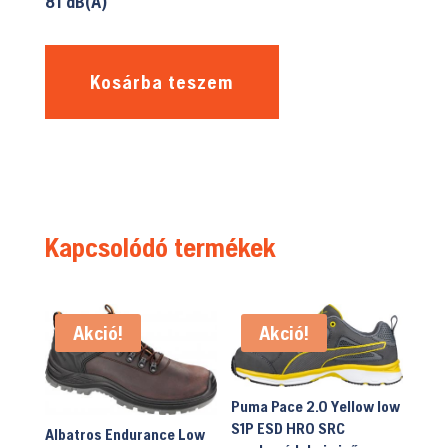
81 dB(A)
Kosárba teszem
Kapcsolódó termékek
Akció!
Akció!
Puma Pace 2.0 Yellow low
S1P ESD HRO SRC
Albatros Endurance Low