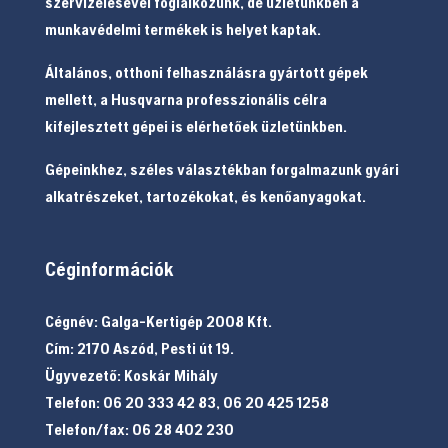
szervizelésével foglalkozunk, de üzletünkben a
munkavédelmi termékek is helyet kaptak.
Általános, otthoni felhasználásra gyártott gépek
mellett, a Husqvarna professzionális célra
kifejlesztett gépei is elérhetőek üzletünkben.
Gépeinkhez, széles választékban forgalmazunk gyári
alkatrészeket, tartozékokat, és kenőanyagokat.
Céginformációk
Cégnév: Galga-Kertigép 2008 Kft.
Cím: 2170 Aszód, Pesti út 19.
Ügyvezető: Koskár Mihály
Telefon: 06 20 333 42 83, 06 20 425 1258
Telefon/fax: 06 28 402 230