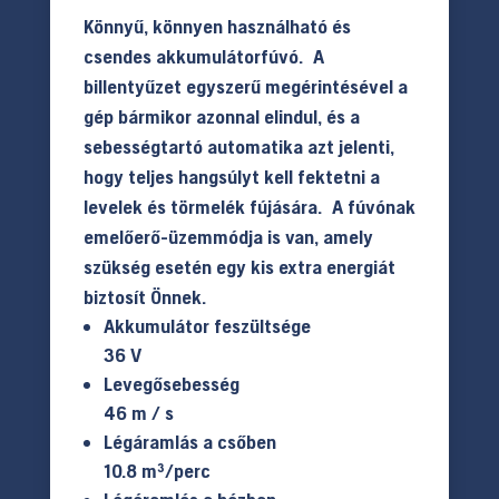
Könnyű, könnyen használható és
csendes akkumulátorfúvó. A
billentyűzet egyszerű megérintésével a
gép bármikor azonnal elindul, és a
sebességtartó automatika azt jelenti,
hogy teljes hangsúlyt kell fektetni a
levelek és törmelék fújására. A fúvónak
emelőerő-üzemmódja is van, amely
szükség esetén egy kis extra energiát
biztosít Önnek.
Akkumulátor feszültsége
36 V
Levegősebesség
46 m / s
Légáramlás a csőben
10.8 m³/perc