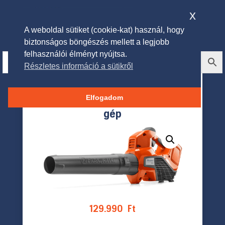
x
A weboldal sütiket (cookie-kat) használ, hogy
biztonságos böngészés mellett a legjobb
felhasználói élményt nyújtsa.
Részletes információ a sütikről
HUSQVARNA 320iB
akkumulátoros lombfúvó -csak
Elfogadom
gép
129.990
Ft