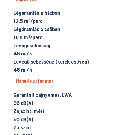
Légáramlás a házban
12.5 m³/perc
Légáramlás a csőben
10.8 m³/perc
Levegősebesség
46 m / s
Levegő sebessége (kerek csővég)
46 m / s
Hang és zaj adatok
Garantált zajnyomás, LWA
96 dB(A)
Zajszint, mért
95 dB(A)
Zajszint