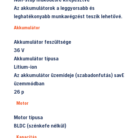
Az akkumulátorok a leggyorsabb és
leghatékonyabb munkavégzést teszik lehetővé.
Akkumulátor
Akkumulátor feszültsége
36 V
Akkumulátor típusa
Lítium-ion
Az akkumulátor üzemideje (szabadonfutás) savE
üzemmódban
26 p
Motor
Motor típusa
BLDC (szénkefe nélkül)
Kapacitás