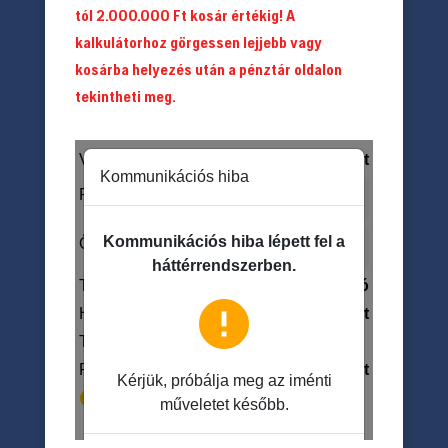
tól 2.000.000 Ft kosár értékig! A
kalkulátorhoz görgessen lejjebb vagy
kosárba helyezés után a pénztár oldalon
tekintheti meg.