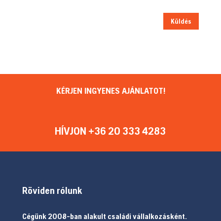
Küldés
KÉRJEN INGYENES AJÁNLATOT!
HÍVJON +36 20 333 4283
Röviden rólunk
Cégünk 2008-ban alakult családi vállalkozásként.