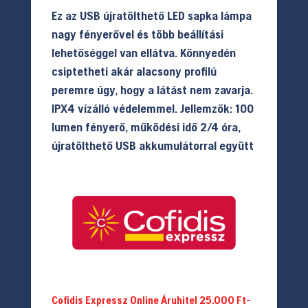
Ez az USB újratölthető LED sapka lámpa
nagy fényerővel és több beállítási
lehetőséggel van ellátva. Könnyedén
csiptetheti akár alacsony profilú
peremre úgy, hogy a látást nem zavarja.
IPX4 vízálló védelemmel. Jellemzők: 100
lumen fényerő, működési idő 2/4 óra,
újratölthető USB akkumulátorral együtt
Cofidis Expressz Online Áruhitel 25.000 Ft-