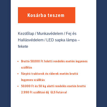
Kosárba teszem
Kezdőlap
/
Munkavédelem
/
Fej és
Hallásvédelem
/ LED sapka lámpa –
fekete
Bruttó 50.000 Ft feletti rendelés esetén ingyenes
szállítás
Fűnyíró traktorok és riderek esetén bruttó
Ingyenes szállítás
50.000 Ft és 50 kg alatti rendelés esetén bruttó
2.990 Ft
szállítási díj
GLS Futárral