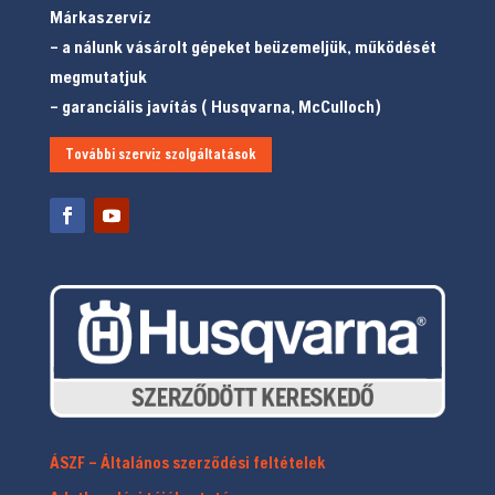
Márkaszervíz
– a nálunk vásárolt gépeket beüzemeljük, működését
megmutatjuk
– garanciális javítás ( Husqvarna, McCulloch)
További szerviz szolgáltatások
ÁSZF – Általános szerződési feltételek