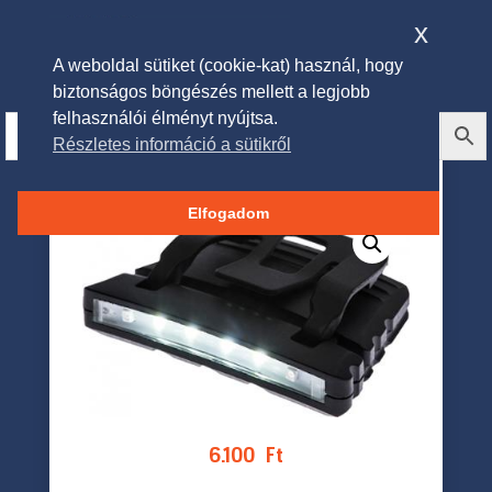
x
A weboldal sütiket (cookie-kat) használ, hogy
biztonságos böngészés mellett a legjobb
felhasználói élményt nyújtsa.
Részletes információ a sütikről
LED sapka lámpa – fekete
Elfogadom
6.100
Ft