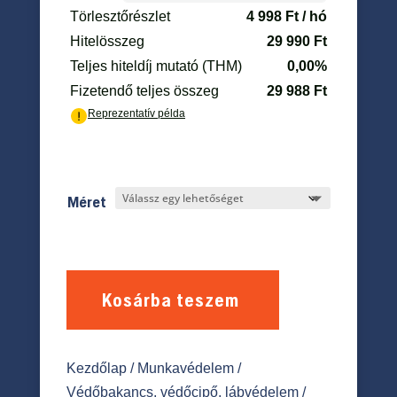
Méret
Kosárba teszem
Kezdőlap
/
Munkavédelem
/
Védőbakancs, védőcipő, lábvédelem
/