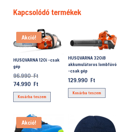
Kapcsolódó termékek
Akció!
HUSQVARNA 320iB
HUSQVARNA 120i -csak
akkumulátoros lombfúvó
gép
-csak gép
Original
96.990
Ft
129.990
Ft
price
Current
74.990
Ft
was:
price
Kosárba teszem
Kosárba teszem
96.990 Ft.
is:
74.990 Ft.
Akció!