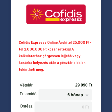
33.690 Ft.
29.990 Ft.
Cofidis Expressz Online Áruhitel 25.000 Ft-
tól 2.000.000 Ft kosár értékig! A
kalkulátorhoz görgessen lejjebb vagy
kosárba helyezés után a pénztár oldalon
tekintheti meg.