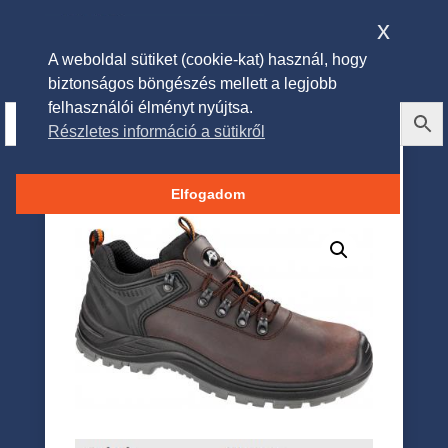
x
A weboldal sütiket (cookie-kat) használ, hogy
biztonságos böngészés mellett a legjobb
felhasználói élményt nyújtsa.
Részletes információ a sütikről
Albatros Endurance Low S3
SRC munkavédelmi cipő
Elfogadom