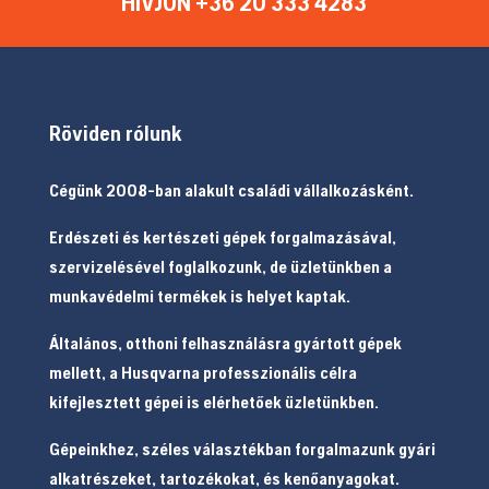
HÍVJON +36 20 333 4283
Röviden rólunk
Cégünk 2008-ban alakult családi vállalkozásként.
Erdészeti és kertészeti gépek forgalmazásával,
szervizelésével foglalkozunk, de üzletünkben a
munkavédelmi termékek is helyet kaptak.
Általános, otthoni felhasználásra gyártott gépek
mellett, a Husqvarna professzionális célra
kifejlesztett gépei is elérhetőek üzletünkben.
Gépeinkhez, széles választékban forgalmazunk gyári
alkatrészeket, tartozékokat, és kenőanyagokat.