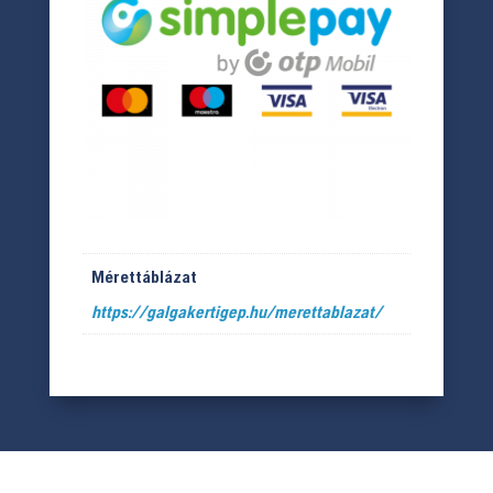
Mérettáblázat
https://galgakertigep.hu/merettablazat/