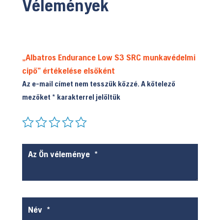
Vélemények
ki
„Albatros Endurance Low S3 SRC munkavédelmi
cipő” értékelése elsőként
Az e-mail címet nem tesszük közzé.
A kötelező
mezőket
*
karakterrel jelöltük