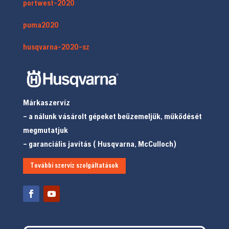
portwest-2020
puma2020
husqvarna-2020-sz
Márkaszervíz
– a nálunk vásárolt gépeket beüzemeljük, működését
megmutatjuk
– garanciális javítás ( Husqvarna, McCulloch)
További szerviz szolgáltatások