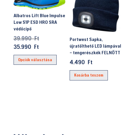
Albatros Lift Blue Impulse
Low S1P ESD HRO SRA
védőcipő
Original
39.990
Ft
Portwest Sapka,
price
Current
35.990
Ft
újratölthető LED lámpával
– tengerészkék FELNŐTT
was:
price
Ennek
Opciók választása
39.990 Ft.
is:
4.490
Ft
a
35.990 Ft.
terméknek
Kosárba teszem
több
variációja
van.
A
változatok
a
termékoldalon
választhatók