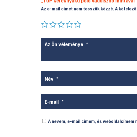
„TOP kereknyakú póló vaddisznó mintával”
Az e-mail címet nem tesszük közzé.
A kötelez
A nevem, e-mail címem, és weboldalcímem