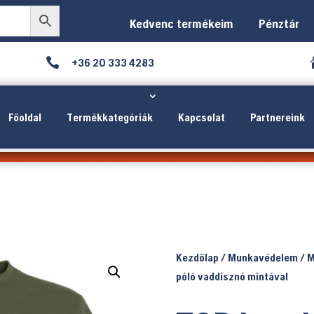
Kedvenc termékeim
Pénztár

+36 20 333 4283
Főoldal
Termékkategóriák
Kapcsolat
Partnereink
Kezdőlap
/
Munkavédelem
/
M
póló vaddisznó mintával