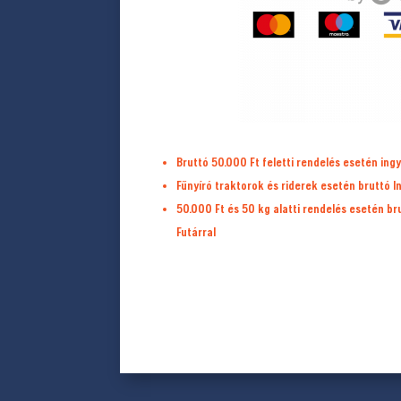
Bruttó 50.000 Ft feletti rendelés esetén ingy
Fűnyíró traktorok és riderek esetén bruttó I
50.000 Ft és 50 kg alatti rendelés esetén b
Futárral