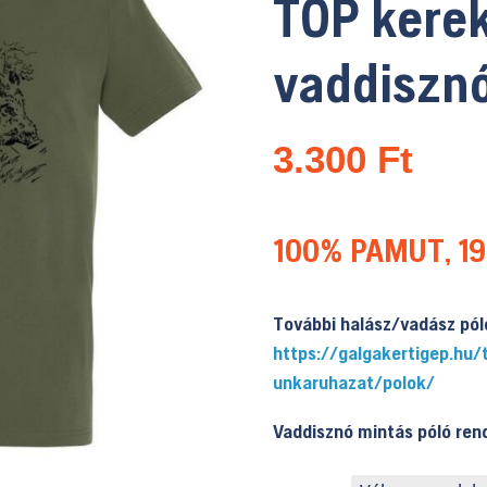
TOP kere
vaddisznó
3.300
Ft
100% PAMUT, 1
További halász/vadász pól
https://galgakertigep.h
unkaruhazat/polok/
Vaddisznó mintás póló ren