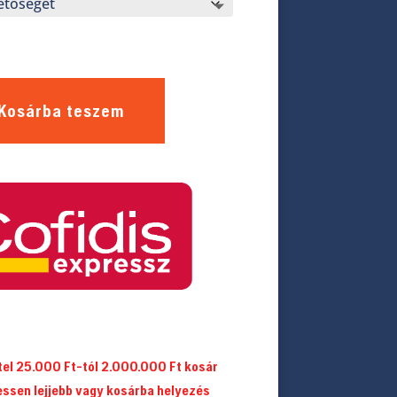
Kosárba teszem
itel 25.000 Ft-tól 2.000.000 Ft kosár
essen lejjebb vagy kosárba helyezés