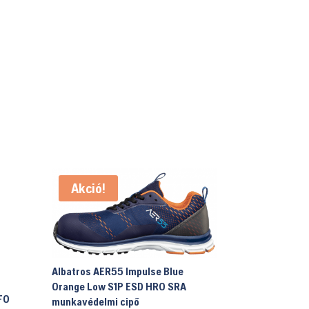
Akció!
Albatros AER55 Impulse Blue
Orange Low S1P ESD HRO SRA
FO
munkavédelmi cipő