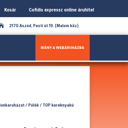
Kosár
Cofidis expressz online áruhitel

2170 Aszód, Pesti út 19. (Malom köz)
IRÁNY A WEBÁRUHÁZBA
unkaruházat
/
Pólók
/ TOP kereknyakú