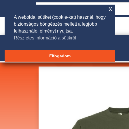
x
A weboldal sütiket (cookie-kat) használ, hogy
biztonságos böngészés mellett a legjobb

rendeles@galgakertigep.hu
felhasználói élményt nyújtsa.
Részletes információ a sütikről
Elfogadom