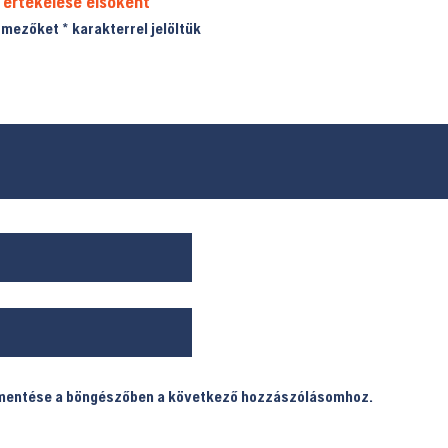
 értékelése elsőként
ő mezőket
*
karakterrel jelöltük
 mentése a böngészőben a következő hozzászólásomhoz.