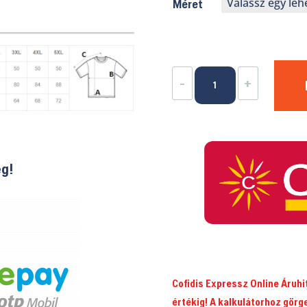
Méret
TOP
-
+
kereknyakú
póló
vaddisznó
mintával
ég!
mennyiség
Cofidis Expressz Online Áruh
értékig! A kalkulátorhoz görg