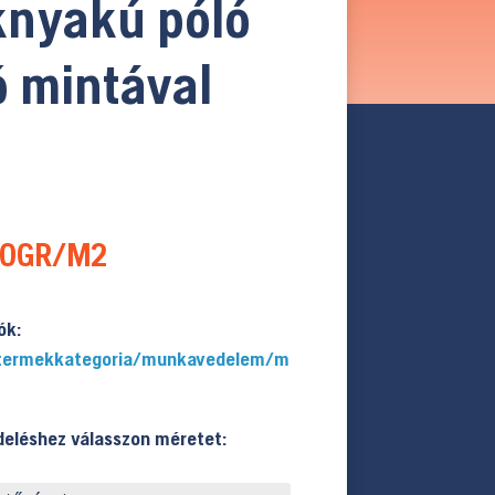
knyakú póló
 mintával
90GR/M2
ók:
u/termekkategoria/munkavedelem/m
deléshez válasszon méretet: