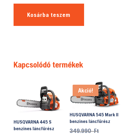
Kosárba teszem
Kapcsolódó termékek
Akció!
HUSQVARNA 545 Mark II
benzines láncfűrész
HUSQVARNA 445 S
benzines láncfűrész
Original
349.990
Ft