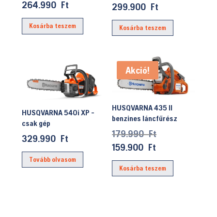
264.990
Ft
price
Current
299.900
Ft
was:
price
Kosárba teszem
Kosárba teszem
349.990 Ft.
is:
299.900 Ft.
Akció!
HUSQVARNA 435 II
HUSQVARNA 540i XP -
benzines láncfűrész
csak gép
Original
179.990
Ft
329.990
Ft
price
Current
159.900
Ft
was:
price
Tovább olvasom
Kosárba teszem
179.990 Ft.
is:
159.900 Ft.