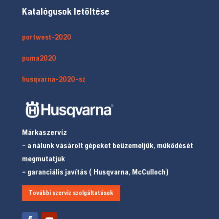
Katalógusok letöltése
portwest-2020
puma2020
husqvarna-2020-sz
Márkaszervíz
– a nálunk vásárolt gépeket beüzemeljük, működését
megmutatjuk
– garanciális javítás ( Husqvarna, McCulloch)
További szerviz szolgáltatások