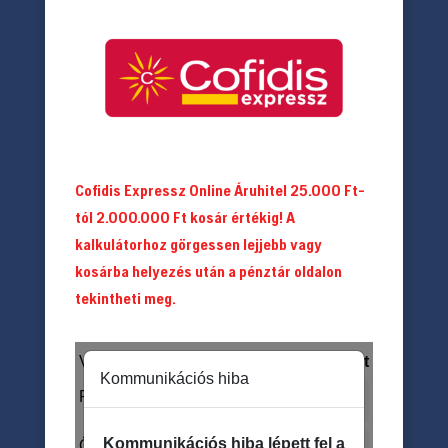
Cofidis Expressz Online Áruhitel 25.000 Ft-
tól 2.000.000 Ft kosár értékig! A
kalkulátorhoz görgessen lejjebb vagy
kosárba helyezés után a pénztár oldalon
tekintheti meg.