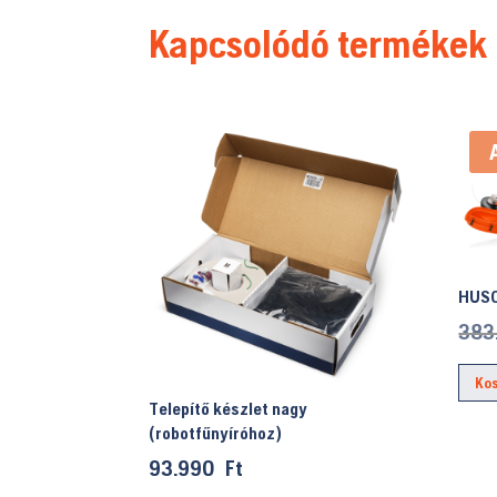
Kapcsolódó termékek
HUSQ
383
Ko
Telepítő készlet nagy
(robotfűnyíróhoz)
93.990
Ft