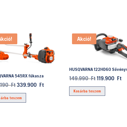
Akció!
Akció!
HUSQVARNA 122HD60 Sövény
VARNA 545RX fűkasza
Original
Cu
149.990
Ft
119.900
Ft
Original
Current
.190
Ft
339.900
Ft
price
pr
price
price
Kosárba teszem
was:
is:
sárba teszem
was:
is:
149.990 Ft.
11
383.190 Ft.
339.900 Ft.