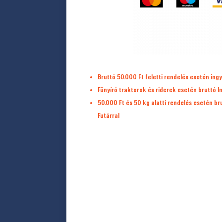
Bruttó 50.000 Ft feletti rendelés esetén ingy
Fűnyíró traktorok és riderek esetén bruttó I
50.000 Ft és 50 kg alatti rendelés esetén b
Futárral