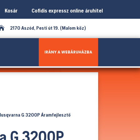
Kosár
Cofidis expressz online áruhitel

2170 Aszód, Pesti út 19. (Malom köz)
IRÁNY A WEBÁRUHÁZBA
Husqvarna G 3200P Áramfejlesztő
a G 3200P