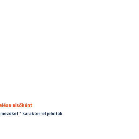
elése elsőként
ő mezőket
*
karakterrel jelöltük