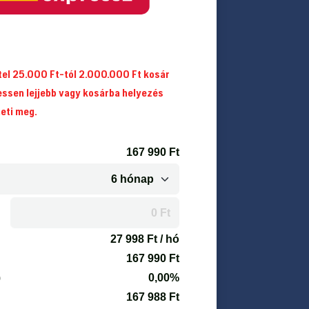
itel 25.000 Ft-tól 2.000.000 Ft kosár
essen lejjebb vagy kosárba helyezés
heti meg.