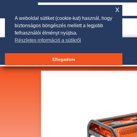
x
A weboldal sütiket (cookie-kat) használ, hogy
biztonságos böngészés mellett a legjobb

rendeles@galgakertigep.hu
felhasználói élményt nyújtsa.
Részletes információ a sütikről
Elfogadom