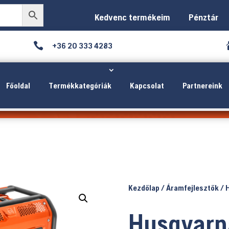
Kedvenc termékeim
Pénztár

+36 20 333 4283
Főoldal
Termékkategóriák
Kapcsolat
Partnereink
Kezdőlap
/
Áramfejlesztők
/ 
Husqvarn