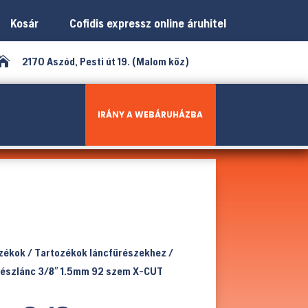
Kosár
Cofidis expressz online áruhitel

2170 Aszód, Pesti út 19. (Malom köz)
IRÁNY A WEBÁRUHÁZBA
ozékok
/
Tartozékok láncfűrészekhez
/
részlánc 3/8″ 1.5mm 92 szem X-CUT