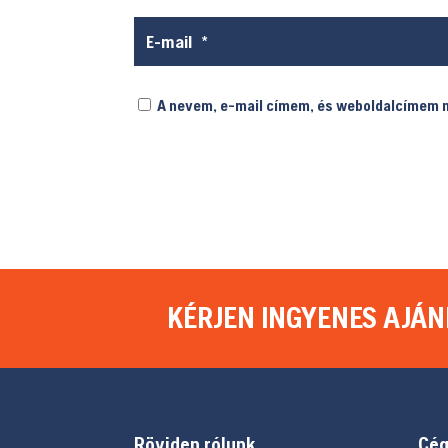
A nevem, e-mail címem, és weboldalcímem
KÉRJEN INGYENES AJÁN
Röviden rólunk
Cég