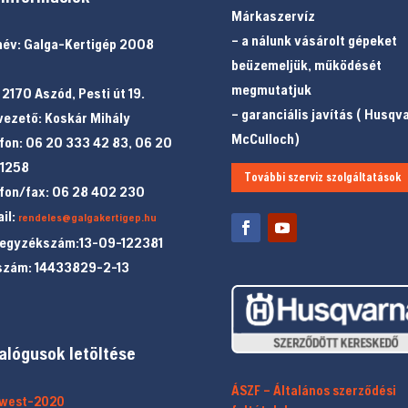
Márkaszervíz
– a nálunk vásárolt gépeket
év: Galga-Kertigép 2008
beüzemeljük, működését
megmutatjuk
 2170 Aszód, Pesti út 19.
– garanciális javítás ( Husqv
ezető: Koskár Mihály
McCulloch)
fon: 06 20 333 42 83, 06 20
 1258
További szerviz szolgáltatások
fon/fax: 06 28 402 230
il:
rendeles@galgakertigep.hu
jegyzékszám:13-09-122381
szám: 14433829-2-13
alógusok letöltése
ÁSZF – Általános szerződési
twest-2020