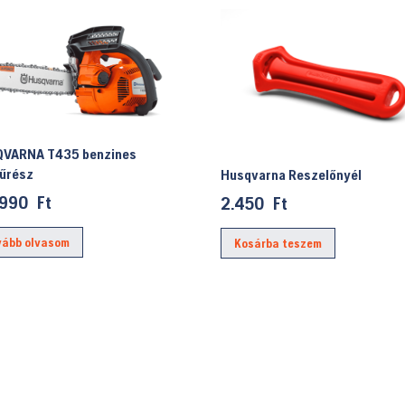
VARNA T435 benzines
fűrész
Husqvarna Reszelőnyél
.990
Ft
2.450
Ft
vább olvasom
Kosárba teszem