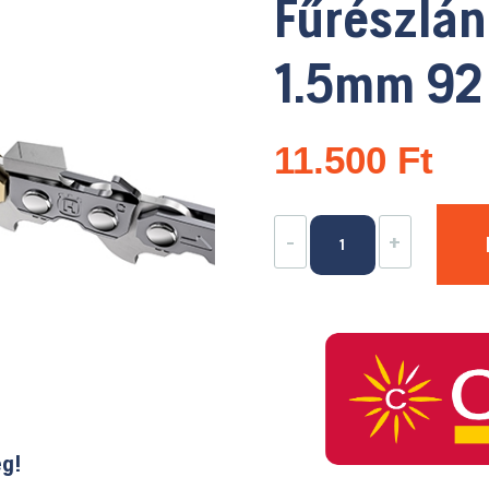
Fűrészlán
1.5mm 92
11.500
Ft
Fűrészlánc
-
+
3/8"
1.5mm
92
szem
X-
CUT
mennyiség
ég!