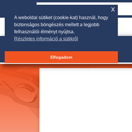
x
A weboldal sütiket (cookie-kat) használ, hogy
biztonságos böngészés mellett a legjobb

rendeles@galgakertigep.hu
felhasználói élményt nyújtsa.
Részletes információ a sütikről
Elfogadom