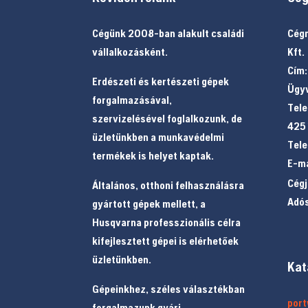
Cégünk 2008-ban alakult családi
Cégn
vállalkozásként.
Kft.
Cím:
Erdészeti és kertészeti gépek
Ügyv
forgalmazásával,
Tele
szervizelésével foglalkozunk, de
425
üzletünkben a munkavédelmi
Tele
termékek is helyet kaptak.
E-ma
Cég
Általános, otthoni felhasználásra
Adó
gyártott gépek mellett, a
Husqvarna professzionális célra
kifejlesztett gépei is elérhetőek
üzletünkben.
Kat
Gépeinkhez, széles választékban
por
forgalmazunk gyári