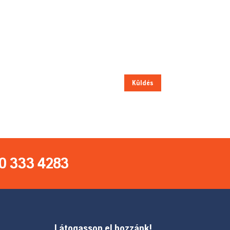
Küldés
0 333 4283
Látogasson el hozzánk!