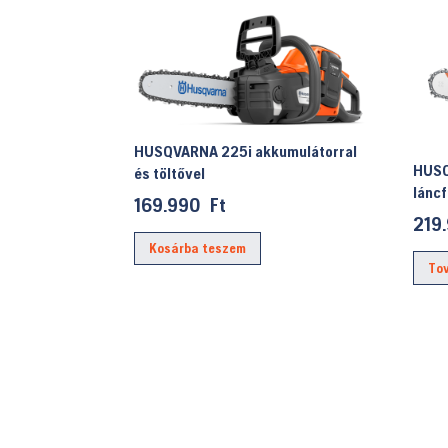
HUSQVARNA 225i akkumulátorral
HUSQ
és töltővel
lánc
169.990
Ft
219
Kosárba teszem
To