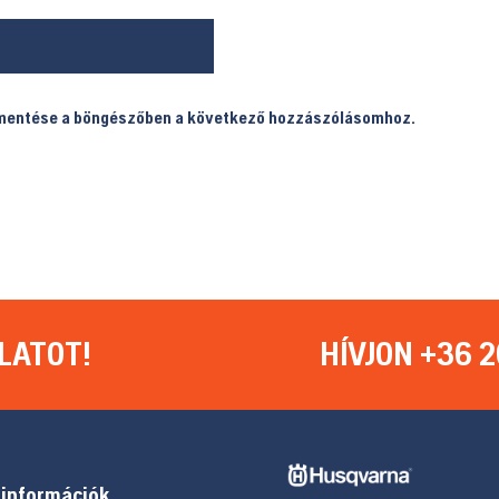
 mentése a böngészőben a következő hozzászólásomhoz.
LATOT!
HÍVJON +36 2
információk