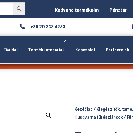
Kedvenc termékeim
Pénztár

+36 20 333 4283
Főoldal
Termékkategóriák
Kapcsolat
Partnereink
Kezdőlap
/
Kiegészítők, tart
Husqvarna fűrészláncok
/ Fű