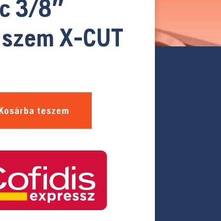
c 3/8″
 szem X-CUT
Kosárba teszem