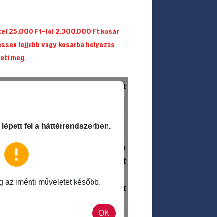
itel 25.000 Ft-tól 2.000.000 Ft kosár
essen lejjebb vagy kosárba helyezés
heti meg.