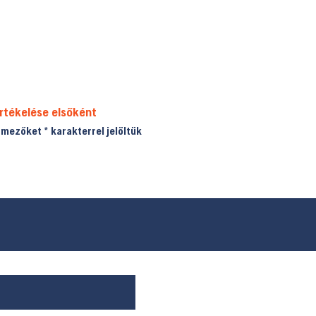
rtékelése elsőként
ő mezőket
*
karakterrel jelöltük