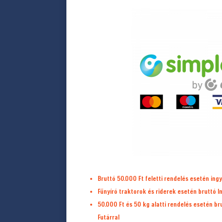
Bruttó 50.000 Ft feletti rendelés esetén ingy
Fűnyíró traktorok és riderek esetén bruttó I
50.000 Ft és 50 kg alatti rendelés esetén b
Futárral