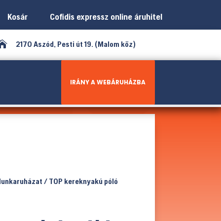
Kosár
Cofidis expressz online áruhitel

2170 Aszód, Pesti út 19. (Malom köz)
IRÁNY A WEBÁRUHÁZBA
unkaruházat
/ TOP kereknyakú póló