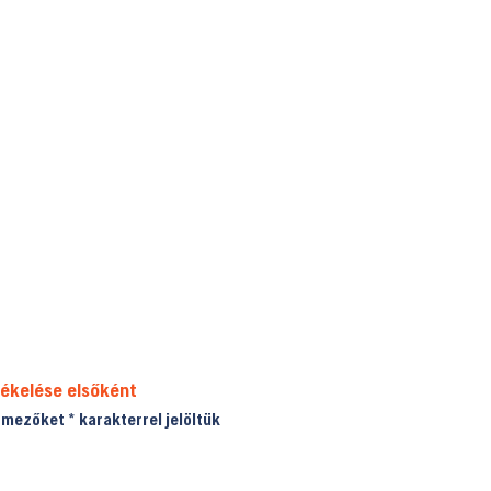
tékelése elsőként
ő mezőket
*
karakterrel jelöltük