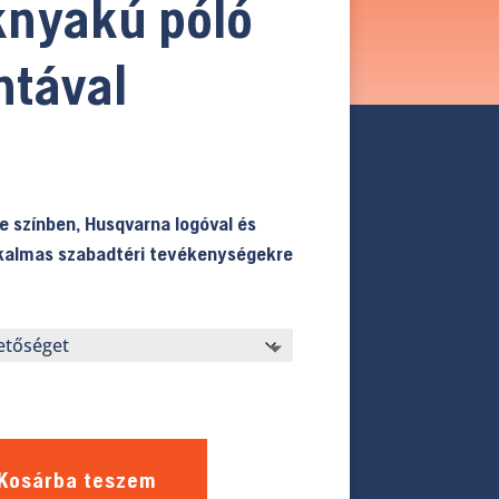
knyakú póló
ntával
ke színben, Husqvarna logóval és
Alkalmas szabadtéri tevékenységekre
Kosárba teszem