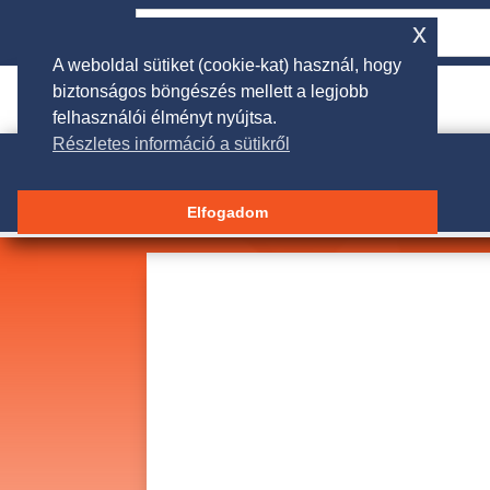
x
A weboldal sütiket (cookie-kat) használ, hogy
biztonságos böngészés mellett a legjobb

rendeles@galgakertigep.hu
felhasználói élményt nyújtsa.
Részletes információ a sütikről
Elfogadom