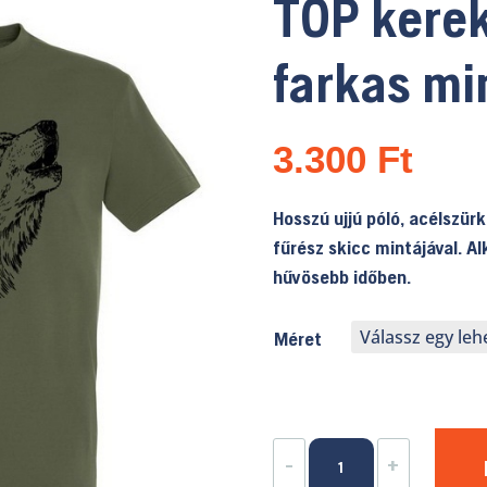
TOP kere
farkas mi
3.300
Ft
Hosszú ujjú póló, acélszür
fűrész skicc mintájával. 
hűvösebb időben.
Méret
TOP
-
+
kereknyakú