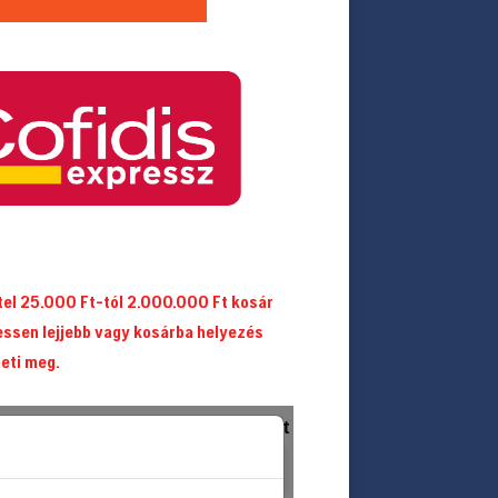
itel 25.000 Ft-tól 2.000.000 Ft kosár
essen lejjebb vagy kosárba helyezés
heti meg.