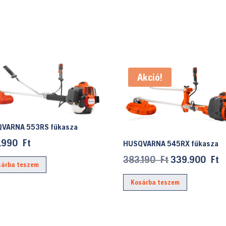
Akció!
VARNA 553RS fűkasza
.990
Ft
HUSQVARNA 545RX fűkasza
Original
C
383.190
Ft
339.900
Ft
sárba teszem
price
p
Kosárba teszem
was:
is
383.190 Ft.
3