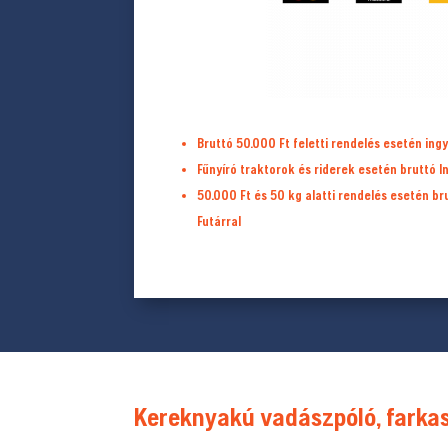
Bruttó 50.000 Ft feletti rendelés esetén ingy
Fűnyíró traktorok és riderek esetén bruttó I
50.000 Ft és 50 kg alatti rendelés esetén b
Futárral
Kereknyakú vadászpóló, farkas