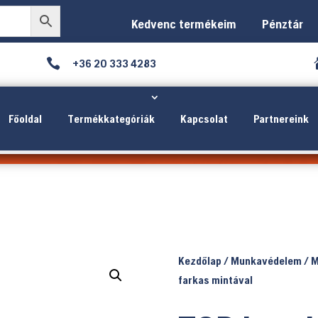
Kedvenc termékeim
Pénztár

+36 20 333 4283
Főoldal
Termékkategóriák
Kapcsolat
Partnereink
Kezdőlap
/
Munkavédelem
/
M
farkas mintával