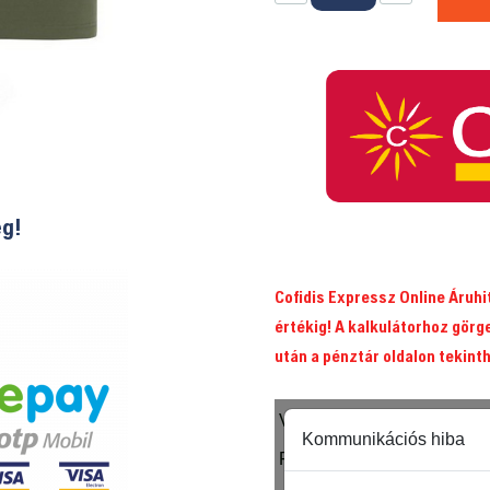
póló
farkas
mintával
mennyiség
ég!
Cofidis Expressz Online Áruh
értékig! A kalkulátorhoz görg
után a pénztár oldalon tekint