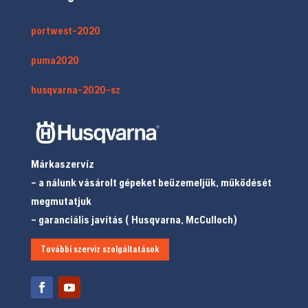
portwest-2020
puma2020
husqvarna-2020-sz
Márkaszervíz
– a nálunk vásárolt gépeket beüzemeljük, működését
megmutatjuk
– garanciális javítás ( Husqvarna, McCulloch)
További szerviz szolgáltatások