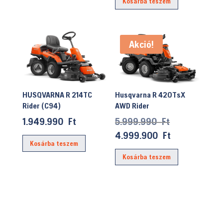
Kosárba teszem
383.190 Ft.
is:
339.900 Ft.
Akció!
Husqvarna R 420TsX
HUSQVARNA R 214TC
AWD Rider
Rider (C94)
Original
5.999.990
Ft
1.949.990
Ft
price
Current
4.999.900
Ft
Kosárba teszem
was:
price
Kosárba teszem
5.999.990 Ft
is:
4.999.900 F