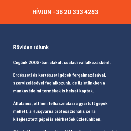
HÍVJON +36 20 333 4283
Röviden rólunk
Cégünk 2008-ban alakult családi vállalkozásként.
Erdészeti és kertészeti gépek forgalmazásával,
szervizelésével foglalkozunk, de üzletünkben a
munkavédelmi termékek is helyet kaptak.
Általános, otthoni felhasználásra gyártott gépek
mellett, a Husqvarna professzionális célra
kifejlesztett gépei is elérhetőek üzletünkben.