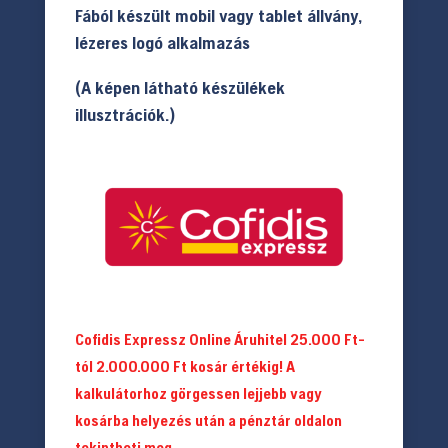
Fából készült mobil vagy tablet állvány,
lézeres logó alkalmazás
(A képen látható készülékek
illusztrációk.)
Cofidis Expressz Online Áruhitel 25.000 Ft-
tól 2.000.000 Ft kosár értékig! A
kalkulátorhoz görgessen lejjebb vagy
kosárba helyezés után a pénztár oldalon
tekintheti meg.