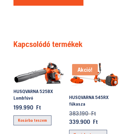
Kapcsolódó termékek
Akció!
HUSQVARNA 525BX
HUSQVARNA 545RX
Lombfúvó
fűkasza
199.990
Ft
Original
383.190
Ft
price
Current
Kosárba teszem
339.900
Ft
was:
price