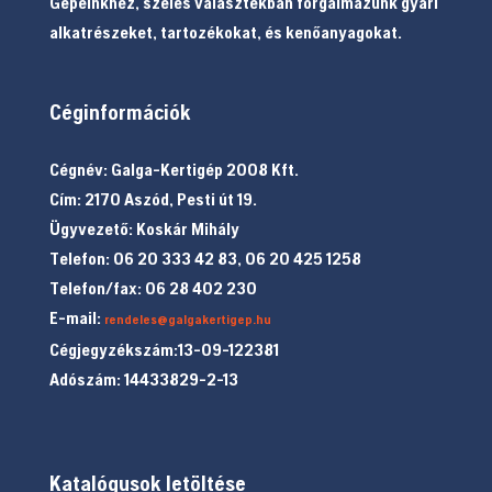
Gépeinkhez, széles választékban forgalmazunk gyári
alkatrészeket, tartozékokat, és kenőanyagokat.
Céginformációk
Cégnév: Galga-Kertigép 2008 Kft.
Cím: 2170 Aszód, Pesti út 19.
Ügyvezető: Koskár Mihály
Telefon: 06 20 333 42 83, 06 20 425 1258
Telefon/fax: 06 28 402 230
E-mail:
rendeles@galgakertigep.hu
Cégjegyzékszám:13-09-122381
Adószám: 14433829-2-13
Katalógusok letöltése