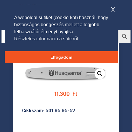
x
A weboldal sütiket (cookie-kat) használ, hogy
biztonságos böngészés mellett a legjobb
felhasználói élményt nyújtsa.
Részletes információ a sütikről
Husqvarna vezetőlemez 14″
35cm, 3/8″ 1.1mm 52 szem
Elfogadom
11.300
Ft
Cikkszám: 501 95 95-52