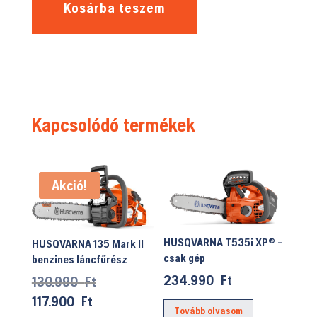
Kosárba teszem
Kapcsolódó termékek
Akció!
HUSQVARNA T535i XP® -
HUSQVARNA 135 Mark II
csak gép
benzines láncfűrész
234.990
Ft
Original
130.990
Ft
price
Current
117.900
Ft
Tovább olvasom