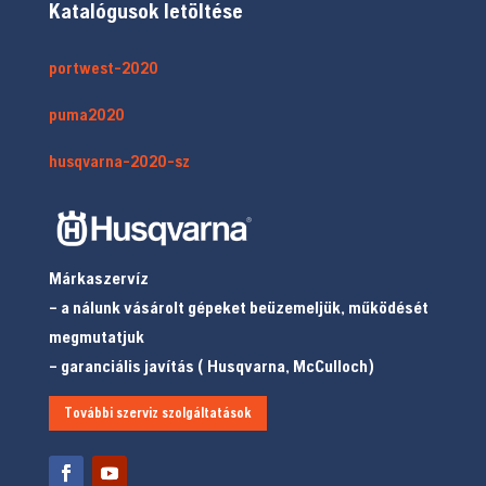
Katalógusok letöltése
portwest-2020
puma2020
husqvarna-2020-sz
Márkaszervíz
– a nálunk vásárolt gépeket beüzemeljük, működését
megmutatjuk
– garanciális javítás ( Husqvarna, McCulloch)
További szerviz szolgáltatások