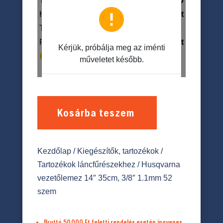
Kosárba teszem
Kezdőlap
/
Kiegészítők, tartozékok
/
Tartozékok láncfűrészekhez
/ Husqvarna
vezetőlemez 14″ 35cm, 3/8″ 1.1mm 52
szem
Bruttó 50.000 Ft feletti rendelés esetén ingyenes