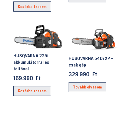
was:
price
Kosárba teszem
130.990 Ft.
is:
117.900 Ft.
HUSQVARNA 225i
HUSQVARNA 540i XP -
akkumulátorral és
csak gép
töltővel
329.990
Ft
169.990
Ft
Tovább olvasom
Kosárba teszem