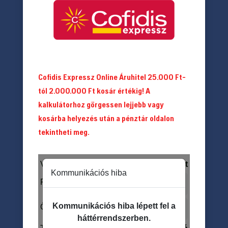
Cofidis Expressz Online Áruhitel 25.000 Ft-
tól 2.000.000 Ft kosár értékig! A
kalkulátorhoz görgessen lejjebb vagy
kosárba helyezés után a pénztár oldalon
tekintheti meg.