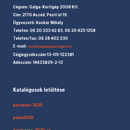
Cégnév: Galga-Kertigép 2008 Kft.
Cím: 2170 Aszód, Pesti út 19.
Ügyvezető: Koskár Mihály
Telefon: 06 20 333 42 83, 06 20 425 1258
Telefon/fax: 06 28 402 230
E-mail:
rendeles@galgakertigep.hu
Cégjegyzékszám:13-09-122381
Adószám: 14433829-2-13
Katalógusok letöltése
portwest-2020
puma2020
husqvarna-2020-sz