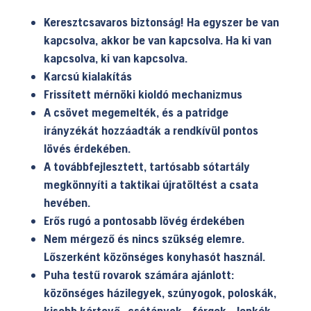
Keresztcsavaros biztonság! Ha egyszer be van
kapcsolva, akkor be van kapcsolva. Ha ki van
kapcsolva, ki van kapcsolva.
Karcsú kialakítás
Frissített mérnöki kioldó mechanizmus
A csövet megemelték, és a patridge
irányzékát hozzáadták a rendkívül pontos
lövés érdekében.
A továbbfejlesztett, tartósabb sótartály
megkönnyíti a taktikai újratöltést a csata
hevében.
Erős rugó a pontosabb lövég érdekében
Nem mérgező és nincs szükség elemre.
Lőszerként közönséges konyhasót használ.
Puha testű rovarok számára ajánlott:
közönséges házilegyek, szúnyogok, poloskák,
kisebb kártevő -csótányok, -férgek, -lepkék.