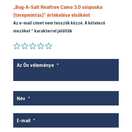
„Bug-A-Salt Realtree Camo 3.0 sóspuska
(terepmintás)” értékelése elsőként
Az e-mail címet nem tesszük közzé.
A kötelező
mezőket
*
karakterrel jelöltük