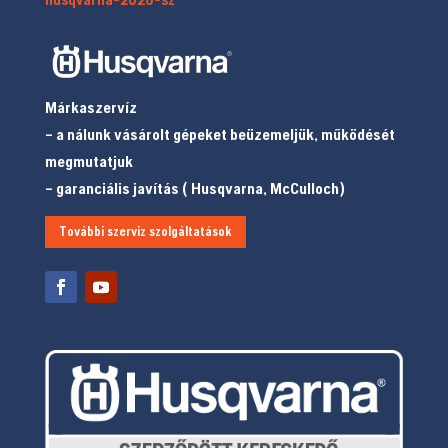
Márkaszervíz
– a nálunk vásárolt gépeket beüzemeljük, működését
megmutatjuk
– garanciális javítás ( Husqvarna, McCulloch)
További szerviz szolgáltatások