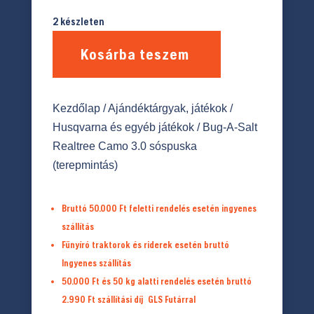
2 készleten
Kosárba teszem
Kezdőlap
/
Ajándéktárgyak, játékok
/
Husqvarna és egyéb játékok
/ Bug-A-Salt
Realtree Camo 3.0 sóspuska
(terepmintás)
Bruttó 50.000 Ft feletti rendelés esetén ingyenes
szállítás
Fűnyíró traktorok és riderek esetén bruttó
Ingyenes szállítás
50.000 Ft és 50 kg alatti rendelés esetén bruttó
2.990 Ft
szállítási díj
GLS Futárral