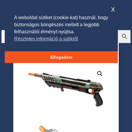
x
A weboldal sütiket (cookie-kat) használ, hogy
biztonságos böngészés mellett a legjobb
felhasználói élményt nyújtsa.
Részletes információ a sütikről
Bug-A-Salt Realtree Camo 3.0
sóspuska (terepmintás)
Elfogadom