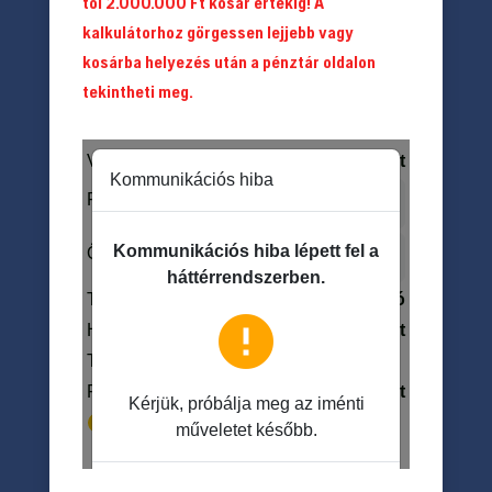
tól 2.000.000 Ft kosár értékig! A
kalkulátorhoz görgessen lejjebb vagy
kosárba helyezés után a pénztár oldalon
tekintheti meg.