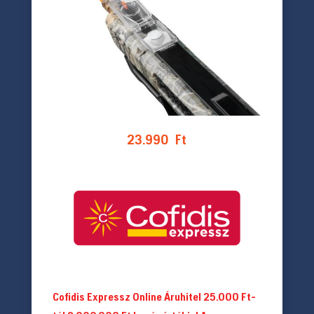
23.990
Ft
Cofidis Expressz Online Áruhitel 25.000 Ft-