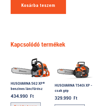
Kosárba teszem
Kapcsolódó termékek
HUSQVARNA 562 XP®
HUSQVARNA T540i XP -
benzines láncfűrész
csak gép
434.990
Ft
329.990
Ft