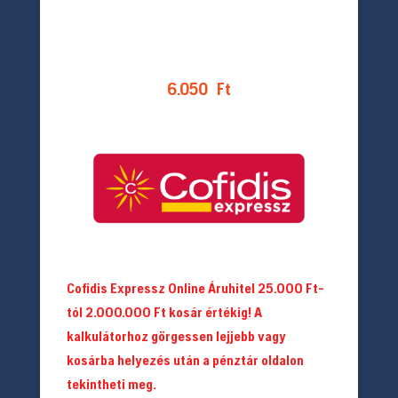
6.050
Ft
Cofidis Expressz Online Áruhitel 25.000 Ft-
tól 2.000.000 Ft kosár értékig! A
kalkulátorhoz görgessen lejjebb vagy
kosárba helyezés után a pénztár oldalon
tekintheti meg.