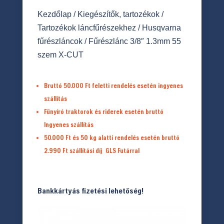
Kezdőlap
/
Kiegészítők, tartozékok
/
Tartozékok láncfűrészekhez
/
Husqvarna
fűrészláncok
/ Fűrészlánc 3/8″ 1.3mm 55
szem X-CUT
Bruttó 50.000 Ft feletti rendelés esetén ingyenes
szállítás
Fűnyíró traktorok és riderek esetén bruttó
Ingyenes szállítás
50.000 Ft és 50 kg alatti rendelés esetén bruttó
2.990 Ft
szállítási díj
GLS Futárral
Bankkártyás fizetési lehetőség!