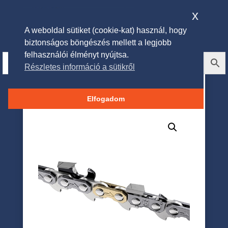
x
A weboldal sütiket (cookie-kat) használ, hogy
biztonságos böngészés mellett a legjobb
felhasználói élményt nyújtsa.
Részletes információ a sütikről
Fűrészlánc 3/8″ 1.3mm 55
szem X-CUT
Elfogadom