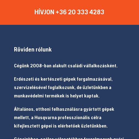
HÍVJON +36 20 333 4283
Röviden rólunk
Cégünk 2008-ban alakult családi vállalkozásként.
Erdészeti és kertészeti gépek forgalmazásával,
szervizelésével foglalkozunk, de üzletünkben a
munkavédelmi termékek is helyet kaptak.
Általános, otthoni felhasználásra gyártott gépek
mellett, a Husqvarna professzionális célra
kifejlesztett gépei is elérhetőek üzletünkben.
Gépeinkhez, széles választékban forgalmazunk gyári