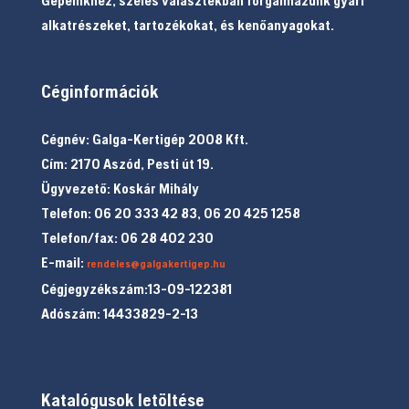
alkatrészeket, tartozékokat, és kenőanyagokat.
Céginformációk
Cégnév: Galga-Kertigép 2008 Kft.
Cím: 2170 Aszód, Pesti út 19.
Ügyvezető: Koskár Mihály
Telefon: 06 20 333 42 83, 06 20 425 1258
Telefon/fax: 06 28 402 230
E-mail:
rendeles@galgakertigep.hu
Cégjegyzékszám:13-09-122381
Adószám: 14433829-2-13
Katalógusok letöltése