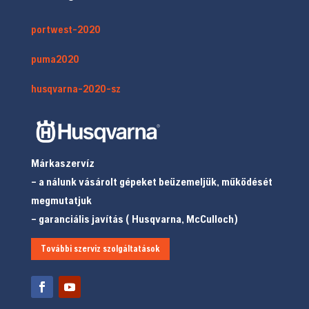
portwest-2020
puma2020
husqvarna-2020-sz
Márkaszervíz
– a nálunk vásárolt gépeket beüzemeljük, működését
megmutatjuk
– garanciális javítás ( Husqvarna, McCulloch)
További szerviz szolgáltatások