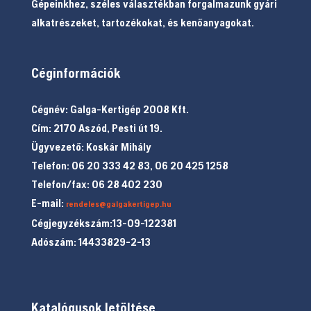
Gépeinkhez, széles választékban forgalmazunk gyári
alkatrészeket, tartozékokat, és kenőanyagokat.
Céginformációk
Cégnév: Galga-Kertigép 2008 Kft.
Cím: 2170 Aszód, Pesti út 19.
Ügyvezető: Koskár Mihály
Telefon: 06 20 333 42 83, 06 20 425 1258
Telefon/fax: 06 28 402 230
E-mail:
rendeles@galgakertigep.hu
Cégjegyzékszám:13-09-122381
Adószám: 14433829-2-13
Katalógusok letöltése