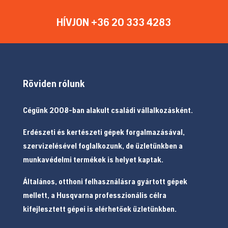
HÍVJON +36 20 333 4283
Röviden rólunk
Cégünk 2008-ban alakult családi vállalkozásként.
Erdészeti és kertészeti gépek forgalmazásával,
szervizelésével foglalkozunk, de üzletünkben a
munkavédelmi termékek is helyet kaptak.
Általános, otthoni felhasználásra gyártott gépek
mellett, a Husqvarna professzionális célra
kifejlesztett gépei is elérhetőek üzletünkben.