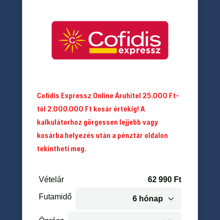
Cofidis Expressz Online Áruhitel 25.000 Ft-
tól 2.000.000 Ft kosár értékig! A
kalkulátorhoz görgessen lejjebb vagy
kosárba helyezés után a pénztár oldalon
tekintheti meg.