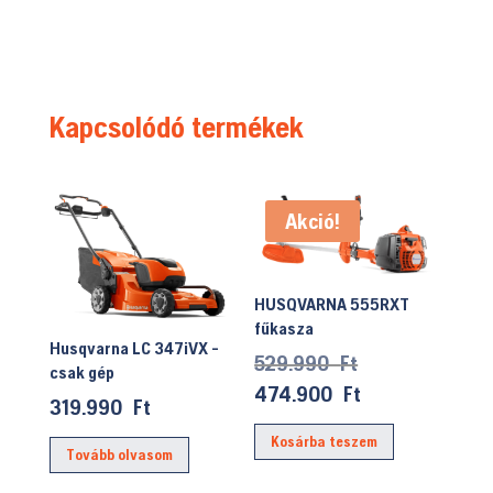
Kapcsolódó termékek
Akció!
HUSQVARNA 555RXT
fűkasza
Husqvarna LC 347iVX -
Original
529.990
Ft
csak gép
price
Current
474.900
Ft
319.990
Ft
was:
price
Kosárba teszem
529.990 Ft.
is:
Tovább olvasom
474.900 Ft.