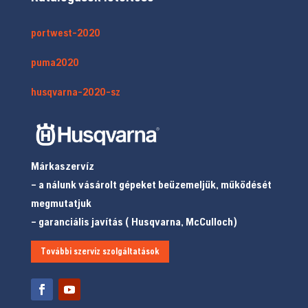
portwest-2020
puma2020
husqvarna-2020-sz
Márkaszervíz
– a nálunk vásárolt gépeket beüzemeljük, működését
megmutatjuk
– garanciális javítás ( Husqvarna, McCulloch)
További szerviz szolgáltatások