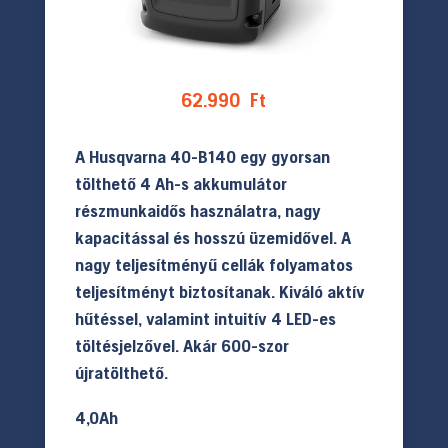
62.990
Ft
A Husqvarna 40-B140 egy gyorsan
tölthető 4 Ah-s akkumulátor
részmunkaidős használatra, nagy
kapacitással és hosszú üzemidővel. A
nagy teljesítményű cellák folyamatos
teljesítményt biztosítanak. Kiváló aktív
hűtéssel, valamint intuitív 4 LED-es
töltésjelzővel. Akár 600-szor
újratölthető.
4,0Ah