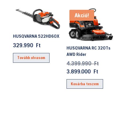
Akció!
HUSQVARNA 522HD60X
329.990
Ft
HUSQVARNA RC 320Ts
AWD Rider
Tovább olvasom
Original
4.399.990
Ft
price
Current
3.899.000
Ft
was:
price
Kosárba teszem
4.399.990 F
is:
3.899.000 Ft