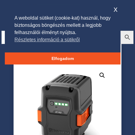
x
A weboldal sütiket (cookie-kat) használ, hogy
biztonságos böngészés mellett a legjobb
felhasználói élményt nyújtsa.
Részletes információ a sütikről
Husqvarna 40-B140
akkumulátor
Elfogadom