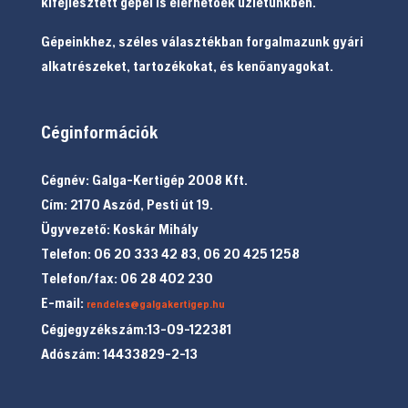
kifejlesztett gépei is elérhetőek üzletünkben.
Gépeinkhez, széles választékban forgalmazunk gyári
alkatrészeket, tartozékokat, és kenőanyagokat.
Céginformációk
Cégnév: Galga-Kertigép 2008 Kft.
Cím: 2170 Aszód, Pesti út 19.
Ügyvezető: Koskár Mihály
Telefon: 06 20 333 42 83, 06 20 425 1258
Telefon/fax: 06 28 402 230
E-mail:
rendeles@galgakertigep.hu
Cégjegyzékszám:13-09-122381
Adószám: 14433829-2-13