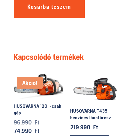
Kosárba teszem
Kapcsolódó termékek
Akció!
HUSQVARNA 120i -csak
HUSQVARNA T435
gép
benzines láncfűrész
Original
96.990
Ft
219.990
Ft
price
Current
74.990
Ft