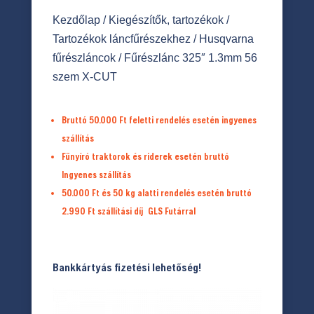
Kezdőlap
/
Kiegészítők, tartozékok
/
Tartozékok láncfűrészekhez
/
Husqvarna
fűrészláncok
/ Fűrészlánc 325″ 1.3mm 56
szem X-CUT
Bruttó 50.000 Ft feletti rendelés esetén ingyenes
szállítás
Fűnyíró traktorok és riderek esetén bruttó
Ingyenes szállítás
50.000 Ft és 50 kg alatti rendelés esetén bruttó
2.990 Ft
szállítási díj
GLS Futárral
Bankkártyás fizetési lehetőség!