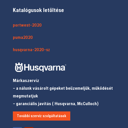
Katalógusok letöltése
portwest-2020
puma2020
husqvarna-2020-sz
Márkaszervíz
– a nálunk vásárolt gépeket beüzemeljük, működését
megmutatjuk
– garanciális javítás ( Husqvarna, McCulloch)
További szerviz szolgáltatások