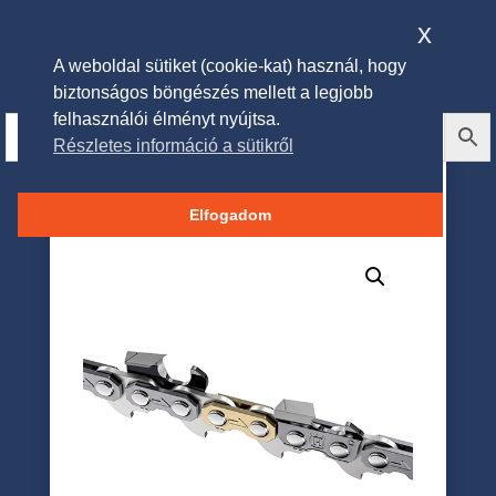
x
A weboldal sütiket (cookie-kat) használ, hogy
biztonságos böngészés mellett a legjobb
felhasználói élményt nyújtsa.
Részletes információ a sütikről
Fűrészlánc 325″ 1.3mm 56
szem X-CUT
Elfogadom