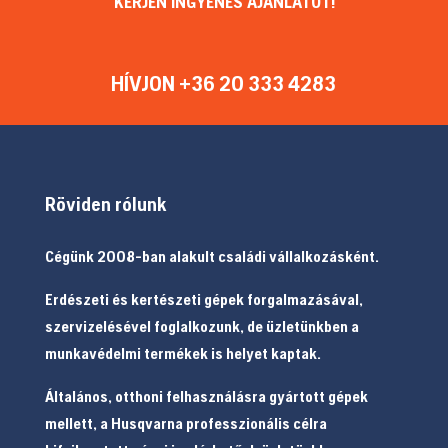
KÉRJEN INGYENES AJÁNLATOT!
HÍVJON +36 20 333 4283
Röviden rólunk
Cégünk 2008-ban alakult családi vállalkozásként.
Erdészeti és kertészeti gépek forgalmazásával,
szervizelésével foglalkozunk, de üzletünkben a
munkavédelmi termékek is helyet kaptak.
Általános, otthoni felhasználásra gyártott gépek
mellett, a Husqvarna professzionális célra