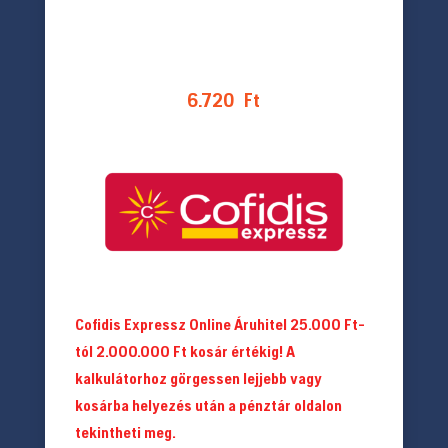
6.720
Ft
Cofidis Expressz Online Áruhitel 25.000 Ft-
tól 2.000.000 Ft kosár értékig! A
kalkulátorhoz görgessen lejjebb vagy
kosárba helyezés után a pénztár oldalon
tekintheti meg.