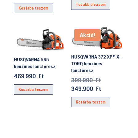
was:
price
Tovább olvasom
Kosárba teszem
96.990 Ft.
is:
74.990 Ft.
Akció!
HUSQVARNA 372 XP® X-
HUSQVARNA 565
TORQ benzines
benzines láncfűrész
láncfűrész
469.990
Ft
Original
399.990
Ft
price
Current
349.900
Ft
Kosárba teszem
was:
price
Kosárba teszem
399.990 Ft.
is:
349.900 Ft.