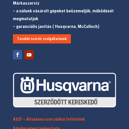
Márkaszervíz
– a nálunk vásárolt gépeket beüzemeljük, működését
megmutatjuk
– garanciális javítás ( Husqvarna, McCulloch)
További szerviz szolgáltatások
ÁSZF – Általános szerződési feltételek
Adatkezelési tájékoztató