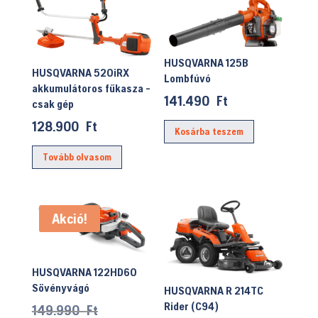
HUSQVARNA 125B
HUSQVARNA 520iRX
Lombfúvó
akkumulátoros fűkasza -
141.490
Ft
csak gép
128.900
Ft
Kosárba teszem
Tovább olvasom
Akció!
HUSQVARNA 122HD60
Sövényvágó
HUSQVARNA R 214TC
Rider (C94)
Original
149.990
Ft