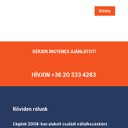
Küldés
KÉRJEN INGYENES AJÁNLATOT!
HÍVJON +36 20 333 4283
Röviden rólunk
Cégünk 2008-ban alakult családi vállalkozásként.