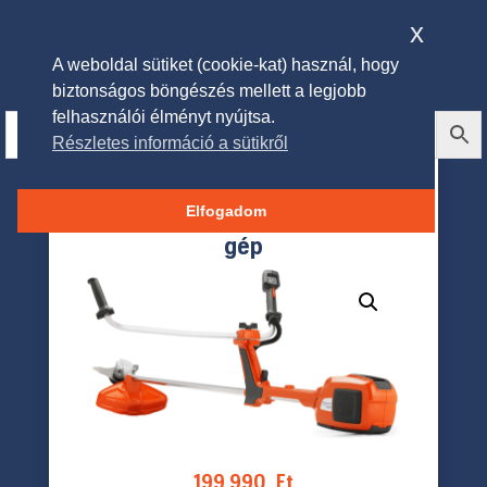
x
A weboldal sütiket (cookie-kat) használ, hogy
biztonságos böngészés mellett a legjobb
felhasználói élményt nyújtsa.
Részletes információ a sütikről
Husqvarna 520iRX
akkumulátoros fűkasza – csak
Elfogadom
gép
199.990
Ft