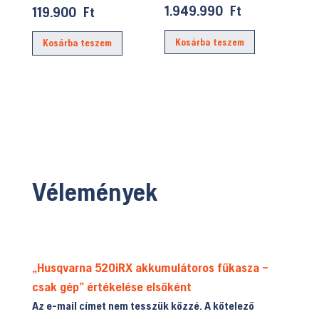
price
1.949.990
Ft
Current
119.900
Ft
was:
price
Kosárba teszem
Kosárba teszem
149.990 Ft.
is:
119.900 Ft.
Vélemények
„Husqvarna 520iRX akkumulátoros fűkasza –
csak gép” értékelése elsőként
Az e-mail címet nem tesszük közzé.
A kötelező