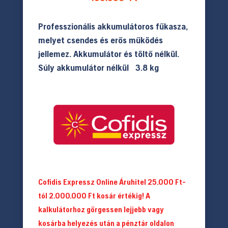
Professzionális akkumulátoros fűkasza,
melyet csendes és erős működés
jellemez. Akkumulátor és töltő nélkül.
Súly akkumulátor nélkül
3.8 kg
Cofidis Expressz Online Áruhitel 25.000 Ft-
tól 2.000.000 Ft kosár értékig! A
kalkulátorhoz görgessen lejjebb vagy
kosárba helyezés után a pénztár oldalon