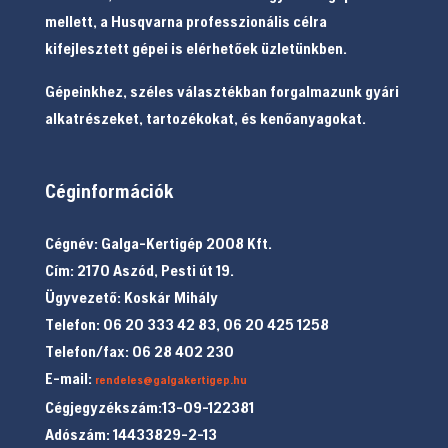
mellett, a Husqvarna professzionális célra
kifejlesztett gépei is elérhetőek üzletünkben.
Gépeinkhez, széles választékban forgalmazunk gyári
alkatrészeket, tartozékokat, és kenőanyagokat.
Céginformációk
Cégnév: Galga-Kertigép 2008 Kft.
Cím: 2170 Aszód, Pesti út 19.
Ügyvezető: Koskár Mihály
Telefon: 06 20 333 42 83, 06 20 425 1258
Telefon/fax: 06 28 402 230
E-mail:
rendeles@galgakertigep.hu
Cégjegyzékszám:13-09-122381
Adószám: 14433829-2-13