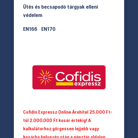
Ütés és becsapodó tárgyak elleni
védelem
EN166 EN170
Cofidis Expressz Online Áruhitel 25.000 Ft-
tól 2.000.000 Ft kosár értékig! A
kalkulátorhoz görgessen lejjebb vagy
kosárba helyezés után a pénztár oldalon