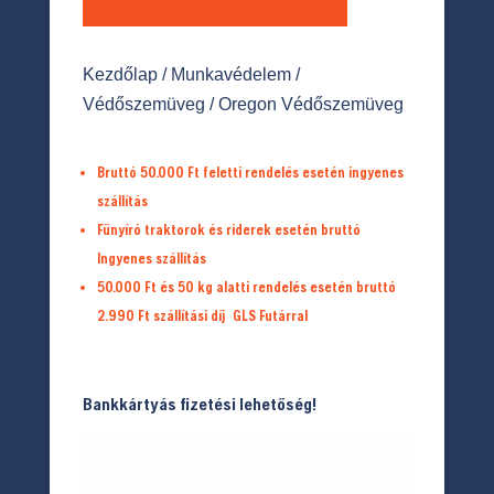
Kezdőlap
/
Munkavédelem
/
Védőszemüveg
/ Oregon Védőszemüveg
Bruttó 50.000 Ft feletti rendelés esetén ingyenes
szállítás
Fűnyíró traktorok és riderek esetén bruttó
Ingyenes szállítás
50.000 Ft és 50 kg alatti rendelés esetén bruttó
2.990 Ft
szállítási díj
GLS Futárral
Bankkártyás fizetési lehetőség!