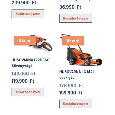
price
Current
209.900
Ft
36.990
Ft
was:
price
Kosárba teszem
234.990 Ft.
is:
Kosárba teszem
209.900 Ft.
Akció!
Akció!
HUSQVARNA 122HD60
Sövényvágó
HUSQVARNA LC 142i -
Original
149.990
Ft
csak gép
price
Current
119.900
Ft
Original
178.990
Ft
was:
price
price
Current
159.900
Ft
Kosárba teszem
149.990 Ft.
is:
was:
price
119.900 Ft.
Kosárba teszem
178.990 Ft.
is:
159.900 Ft.