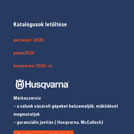
Katalógusok letöltése
portwest-2020
puma2020
husqvarna-2020-sz
Márkaszervíz
– a nálunk vásárolt gépeket beüzemeljük, működését
megmutatjuk
– garanciális javítás ( Husqvarna, McCulloch)