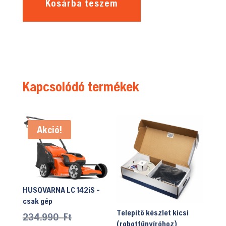
Kosárba teszem
Kapcsolódó termékek
Akció!
HUSQVARNA LC 142iS -
csak gép
Telepítő készlet kicsi
Original
234.990
Ft
(robotfűnyíróhoz)