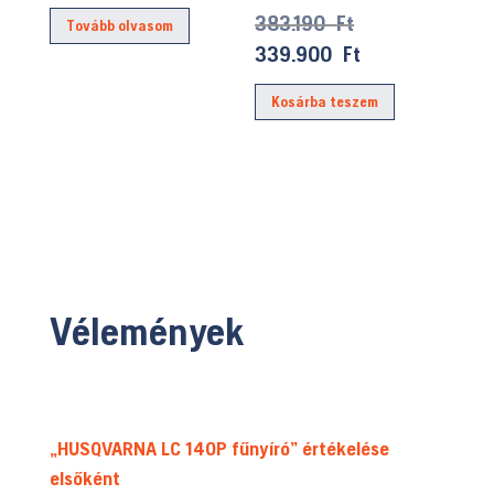
Original
383.190
Ft
Tovább olvasom
price
Current
339.900
Ft
was:
price
Kosárba teszem
383.190 Ft.
is:
339.900 Ft.
Vélemények
„HUSQVARNA LC 140P fűnyíró” értékelése
elsőként