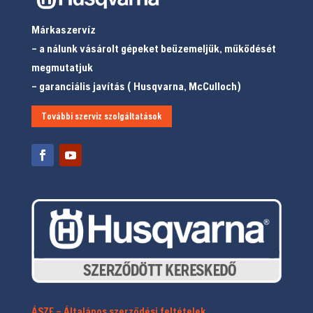
Márkaszervíz
– a nálunk vásárolt gépeket beüzemeljük, működését
megmutatjuk
– garanciális javítás ( Husqvarna, McCulloch)
További szerviz szolgáltatások
ÁSZF – Általános szerződési feltételek