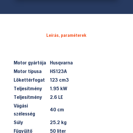
Leírás, paraméterek
Motor gyártója
Husqvarna
Motor típusa
HS123A
Lökettérfogat
123 cm3
Teljesítmény
1.95 kW
Teljesítmény
2.6 LE
Vágási
40 cm
szélesség
Súly
25.2 kg
Fűgyűjtő
50 liter