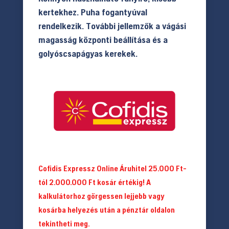
158.490 Ft.
139.900 Ft.
kertekhez. Puha fogantyúval
rendelkezik. További jellemzők a vágási
magasság központi beállítása és a
golyóscsapágyas kerekek.
Cofidis Expressz Online Áruhitel 25.000 Ft-
tól 2.000.000 Ft kosár értékig! A
kalkulátorhoz görgessen lejjebb vagy
kosárba helyezés után a pénztár oldalon
tekintheti meg.