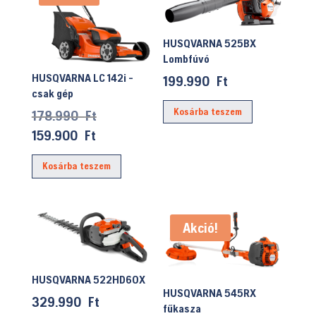
HUSQVARNA 525BX
Lombfúvó
HUSQVARNA LC 142i -
199.990
Ft
csak gép
Kosárba teszem
Original
178.990
Ft
price
Current
159.900
Ft
was:
price
Kosárba teszem
178.990 Ft.
is:
159.900 Ft.
Akció!
HUSQVARNA 522HD60X
HUSQVARNA 545RX
329.990
Ft
fűkasza