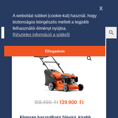
x
A weboldal sütiket (cookie-kat) használ, hogy
biztonságos böngészés mellett a legjobb
felhasználói élményt nyújtsa.
Részletes információ a sütikről
HUSQVARNA LC 140P fűnyíró
Elfogadom
Original
Current
158.490
Ft
139.900
Ft
price
price
was:
is:
Könnyen használható fűnyíró, kisebb