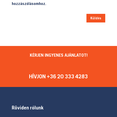
hozzászólásomhoz.
Küldés
KÉRJEN INGYENES AJÁNLATOT!
HÍVJON +36 20 333 4283
Röviden rólunk