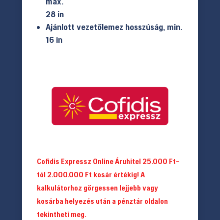
max.
28 in
Ajánlott vezetőlemez hosszúság, min.
16 in
Cofidis Expressz Online Áruhitel 25.000 Ft-
tól 2.000.000 Ft kosár értékig! A
kalkulátorhoz görgessen lejjebb vagy
kosárba helyezés után a pénztár oldalon
tekintheti meg.