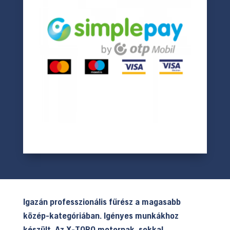
Igazán professzionális fűrész a magasabb
közép-kategóriában. Igényes munkákhoz
készült. Az X-TORQ motornak, sokkal