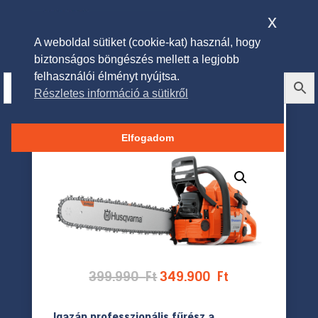
x
A weboldal sütiket (cookie-kat) használ, hogy
biztonságos böngészés mellett a legjobb
felhasználói élményt nyújtsa.
Részletes információ a sütikről
HUSQVARNA 372 XP® X-TORQ
benzines láncfűrész
Elfogadom
Original
Current
399.990
Ft
349.900
Ft
price
price
was:
is:
Igazán professzionális fűrész a