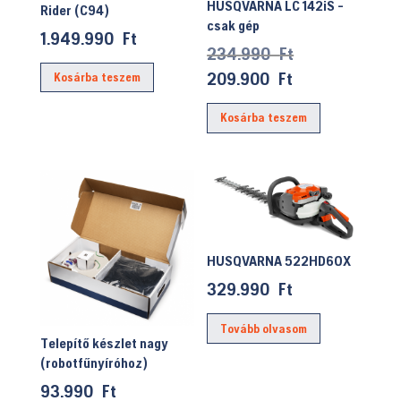
HUSQVARNA LC 142iS -
Rider (C94)
csak gép
1.949.990
Ft
Original
234.990
Ft
price
Current
209.900
Ft
Kosárba teszem
was:
price
Kosárba teszem
234.990 Ft.
is:
209.900 Ft.
HUSQVARNA 522HD60X
329.990
Ft
Tovább olvasom
Telepítő készlet nagy
(robotfűnyíróhoz)
93.990
Ft