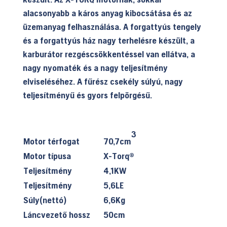
alacsonyabb a káros anyag kibocsátása és az
üzemanyag felhasználása. A forgattyús tengely
és a forgattyús ház nagy terhelésre készült, a
karburátor rezgéscsökkentéssel van ellátva, a
nagy nyomaték és a nagy teljesítmény
elviseléséhez. A fűrész csekély súlyú, nagy
teljesítményű és gyors felpörgésű.
3
Motor térfogat
70,7cm
Motor típusa
X-Torq®
Teljesítmény
4,1KW
Teljesítmény
5,6LE
Súly(nettó)
6,6Kg
Láncvezető hossz
50cm