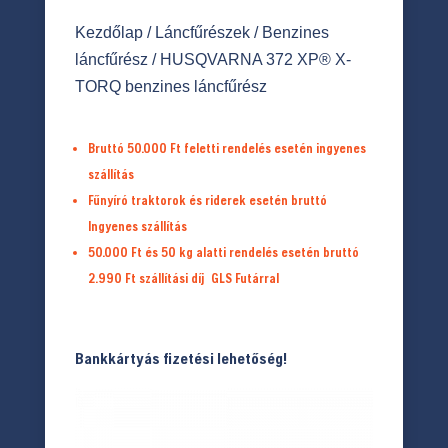
Kezdőlap
/
Láncfűrészek
/
Benzines
láncfűrész
/ HUSQVARNA 372 XP® X-
TORQ benzines láncfűrész
Bruttó 50.000 Ft feletti rendelés esetén ingyenes
szállítás
Fűnyíró traktorok és riderek esetén bruttó
Ingyenes szállítás
50.000 Ft és 50 kg alatti rendelés esetén bruttó
2.990 Ft
szállítási díj
GLS Futárral
Bankkártyás fizetési lehetőség!