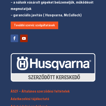
– a nálunk vásárolt gépeket beüzemeljük, működését
megmutatjuk
– garanciális javítás ( Husqvarna, McCulloch)
További szerviz szolgáltatások
ÁSZF – Általános szerződési feltételek
Adatkezelési tájékoztató