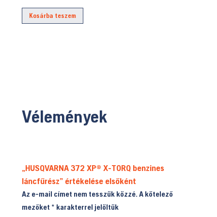
Kosárba teszem
Vélemények
„HUSQVARNA 372 XP® X-TORQ benzines
láncfűrész” értékelése elsőként
Az e-mail címet nem tesszük közzé.
A kötelező
mezőket
*
karakterrel jelöltük