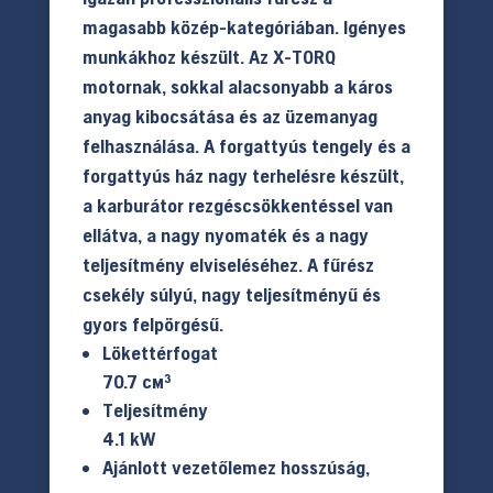
399.990 Ft.
349.900 Ft.
magasabb közép-kategóriában. Igényes
munkákhoz készült. Az X-TORQ
motornak, sokkal alacsonyabb a káros
anyag kibocsátása és az üzemanyag
felhasználása. A forgattyús tengely és a
forgattyús ház nagy terhelésre készült,
a karburátor rezgéscsökkentéssel van
ellátva, a nagy nyomaték és a nagy
teljesítmény elviseléséhez. A fűrész
csekély súlyú, nagy teljesítményű és
gyors felpörgésű.
Lökettérfogat
70.7 см³
Teljesítmény
4.1 kW
Ajánlott vezetőlemez hosszúság,