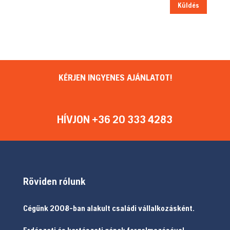
Küldés
KÉRJEN INGYENES AJÁNLATOT!
HÍVJON +36 20 333 4283
Röviden rólunk
Cégünk 2008-ban alakult családi vállalkozásként.
Erdészeti és kertészeti gépek forgalmazásával,