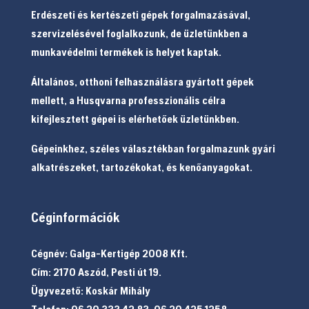
Erdészeti és kertészeti gépek forgalmazásával,
szervizelésével foglalkozunk, de üzletünkben a
munkavédelmi termékek is helyet kaptak.
Általános, otthoni felhasználásra gyártott gépek
mellett, a Husqvarna professzionális célra
kifejlesztett gépei is elérhetőek üzletünkben.
Gépeinkhez, széles választékban forgalmazunk gyári
alkatrészeket, tartozékokat, és kenőanyagokat.
Céginformációk
Cégnév: Galga-Kertigép 2008 Kft.
Cím: 2170 Aszód, Pesti út 19.
Ügyvezető: Koskár Mihály
Telefon: 06 20 333 42 83, 06 20 425 1258