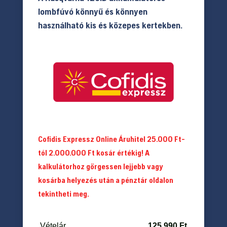
lombfúvó könnyű és könnyen
használható kis és közepes kertekben.
Cofidis Expressz Online Áruhitel 25.000 Ft-
tól 2.000.000 Ft kosár értékig! A
kalkulátorhoz görgessen lejjebb vagy
kosárba helyezés után a pénztár oldalon
tekintheti meg.