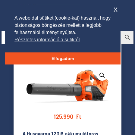
x
A weboldal sütiket (cookie-kat) használ, hogy
biztonságos böngészés mellett a legjobb
felhasználói élményt nyújtsa.
Részletes információ a sütikről
Husqvarna 120iB lombfúvó+
akkumulátor + töltő
Elfogadom
125.990
Ft
A Husqvarna 120iB akkumulátoros