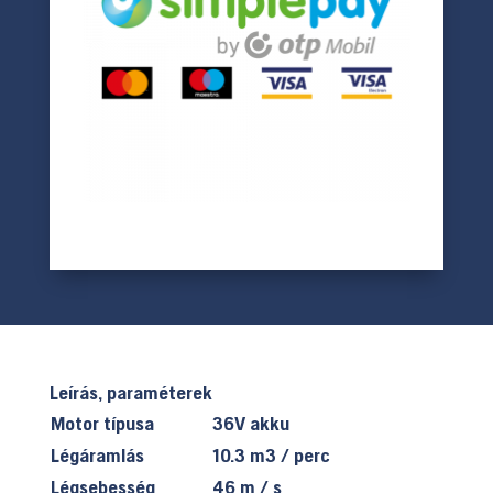
Leírás, paraméterek
Motor típusa
36V akku
Légáramlás
10.3 m3 / perc
Légsebesség
46 m / s