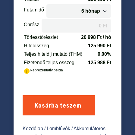
Kosárba teszem
Kezdőlap
/
Lombfúvók
/
Akkumulátoros