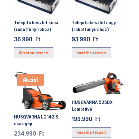
Telepítő készlet kicsi
Telepítő készlet nagy
(robotfűnyíróhoz)
(robotfűnyíróhoz)
36.990
Ft
93.990
Ft
Kosárba teszem
Kosárba teszem
Akció!
HUSQVARNA 525BX
Lombfúvó
HUSQVARNA LC 142iS -
199.990
Ft
csak gép
Original
234.990
Ft
Kosárba teszem