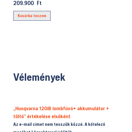
price
Current
209.900
Ft
was:
price
Kosárba teszem
234.990 Ft.
is:
209.900 Ft.
Vélemények
„Husqvarna 120iB lombfúvó+ akkumulátor +
töltő” értékelése elsőként
Az e-mail címet nem tesszük közzé.
A kötelező