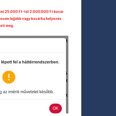
itel 25.000 Ft-tól 2.000.000 Ft kosár
essen lejjebb vagy kosárba helyezés
heti meg.