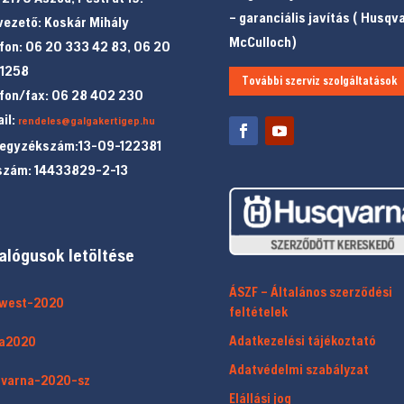
– garanciális javítás ( Husqv
ezető: Koskár Mihály
McCulloch)
fon: 06 20 333 42 83, 06 20
 1258
További szerviz szolgáltatások
fon/fax: 06 28 402 230
il:
rendeles@galgakertigep.hu
jegyzékszám:13-09-122381
szám: 14433829-2-13
alógusok letöltése
ÁSZF – Általános szerződési
twest-2020
feltételek
Adatkezelési tájékoztató
a2020
Adatvédelmi szabályzat
qvarna-2020-sz
Elállási jog