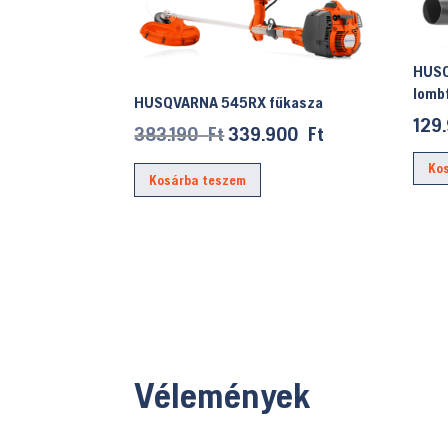
HUSQ
lomb
HUSQVARNA 545RX fűkasza
129
Original
Current
383.190
Ft
339.900
Ft
price
price
Ko
Kosárba teszem
was:
is:
383.190 Ft.
339.900 Ft.
Vélemények