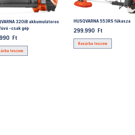
HUSQVARNA 553RS fűkasza
VARNA 320iB akkumulátoros
fúvó -csak gép
299.990
Ft
.990
Ft
Kosárba teszem
sárba teszem