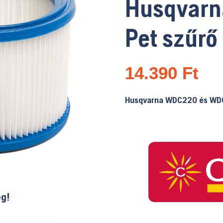
Husqvarn
Pet szűrő
14.390
Ft
Husqvarna WDC220 és WD
ég!