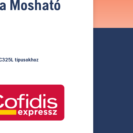
a Mosható
C325L típusokhoz