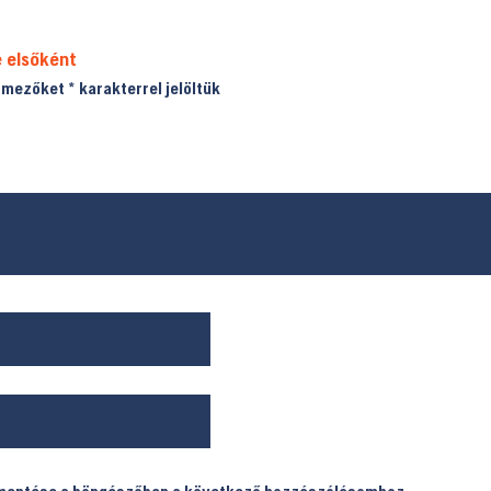
 elsőként
ő mezőket
*
karakterrel jelöltük
 mentése a böngészőben a következő hozzászólásomhoz.