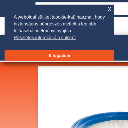
x
A weboldal sütiket (cookie-kat) használ, hogy
biztonságos böngészés mellett a legjobb

rendeles@galgakertigep.hu
felhasználói élményt nyújtsa.
Részletes információ a sütikről
Elfogadom