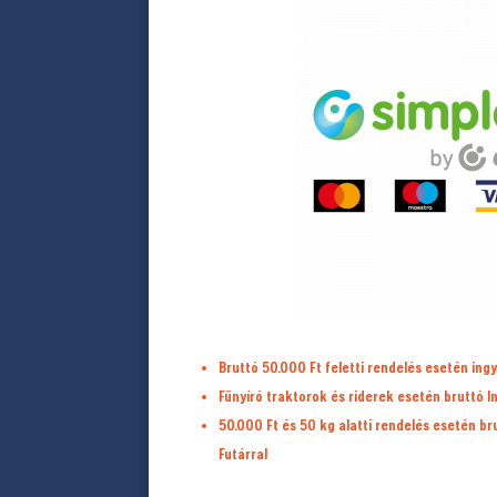
Bruttó 50.000 Ft feletti rendelés esetén ingy
Fűnyíró traktorok és riderek esetén bruttó I
50.000 Ft és 50 kg alatti rendelés esetén b
Futárral