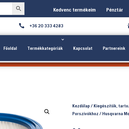
Kedvenc termékeim
Pénztár

+36 20 333 4283
Főoldal
Termékkategóriák
Kapcsolat
Partnereink
Kezdőlap
/
Kiegészítők, tart
Porszívókhoz
/ Husqvarna Mo