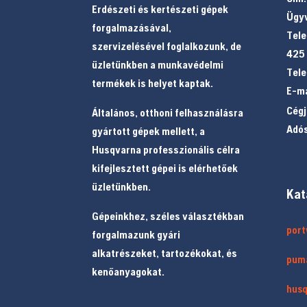
Erdészeti és kertészeti gépek
Ügyv
forgalmazásával,
Tele
szervizelésével foglalkozunk, de
425
üzletünkben a munkavédelmi
Tele
termékek is helyet kaptak.
E-ma
Cég
Általános, otthoni felhasználásra
Adó
gyártott gépek mellett, a
Husqvarna professzionális célra
kifejlesztett gépei is elérhetőek
üzletünkben.
Kat
Gépeinkhez, széles választékban
por
forgalmazunk gyári
alkatrészeket, tartozékokat, és
pum
kenőanyagokat.
hus