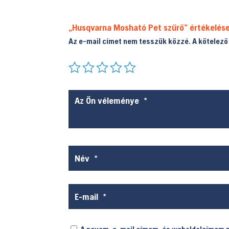
„Husqvarna Mosható Pet szűrő” értékelése
Az e-mail címet nem tesszük közzé.
A kötelez
A nevem, e-mail címem, és weboldalcímem