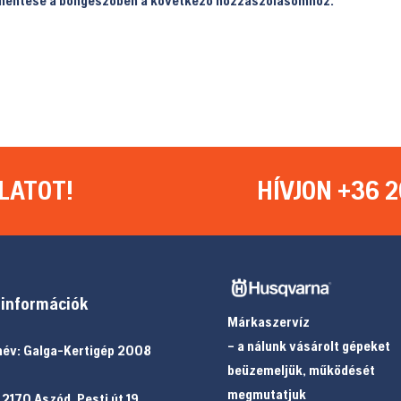
LATOT!
HÍVJON +36 2
információk
Márkaszervíz
– a nálunk vásárolt gépeket
év: Galga-Kertigép 2008
beüzemeljük, működését
megmutatjuk
 2170 Aszód, Pesti út 19.