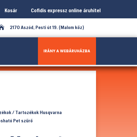
Kosár
Cofidis expressz online áruhitel

2170 Aszód, Pesti út 19. (Malom köz)
IRÁNY A WEBÁRUHÁZBA
ozékok
/
Tartozékok Husqvarna
sható Pet szűrő