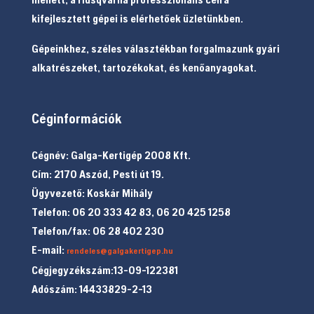
kifejlesztett gépei is elérhetőek üzletünkben.
Gépeinkhez, széles választékban forgalmazunk gyári
alkatrészeket, tartozékokat, és kenőanyagokat.
Céginformációk
Cégnév: Galga-Kertigép 2008 Kft.
Cím: 2170 Aszód, Pesti út 19.
Ügyvezető: Koskár Mihály
Telefon: 06 20 333 42 83, 06 20 425 1258
Telefon/fax: 06 28 402 230
E-mail:
rendeles@galgakertigep.hu
Cégjegyzékszám:13-09-122381
Adószám: 14433829-2-13