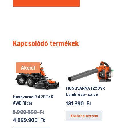
Kapcsolódó termékek
Akció!
HUSQVARNA 125BVx
Lombfúvó- szívó
Husqvarna R 420TsX
181.890
Ft
AWD Rider
Original
5.999.990
Ft
Kosárba teszem
price
Current
4.999.900
Ft
was:
price