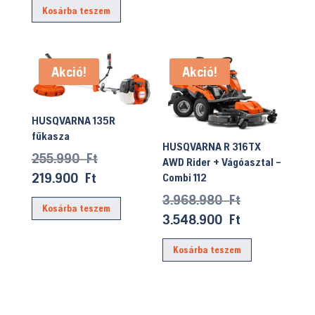
Kosárba teszem
5.999.990 Ft.
is:
4.999.900 Ft.
Akció!
Akció!
HUSQVARNA 135R
fűkasza
HUSQVARNA R 316TX
Original
255.990
Ft
AWD Rider + Vágóasztal –
price
Current
219.900
Ft
Combi 112
was:
price
Original
3.968.980
Ft
Kosárba teszem
255.990 Ft.
is:
price
Current
3.548.900
Ft
219.900 Ft.
was:
price
Kosárba teszem
3.968.980 Ft
is:
3.548.900 Ft