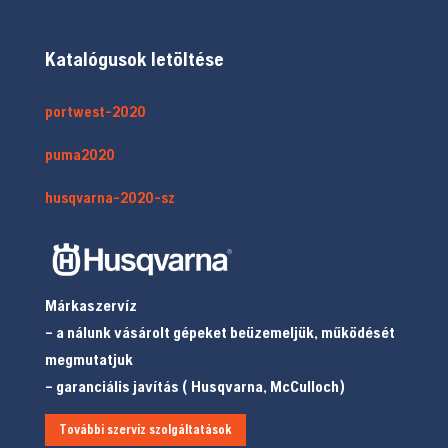
Katalógusok letöltése
portwest-2020
puma2020
husqvarna-2020-sz
Márkaszervíz
– a nálunk vásárolt gépeket beüzemeljük, működését
megmutatjuk
– garanciális javítás ( Husqvarna, McCulloch)
További szerviz szolgáltatások