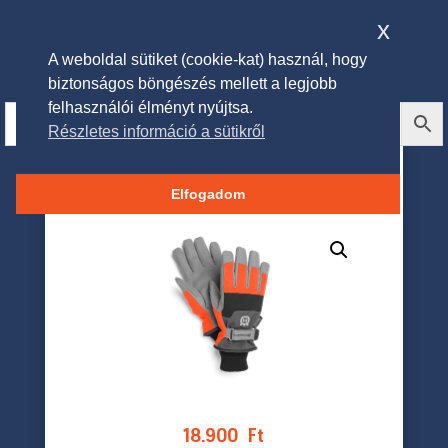
x
A weboldal sütiket (cookie-kat) használ, hogy
biztonságos böngészés mellett a legjobb
felhasználói élményt nyújtsa.
Részletes információ a sütikről
Husqvarna Functional téli
kesztyű
Elfogadom
18.900
Ft