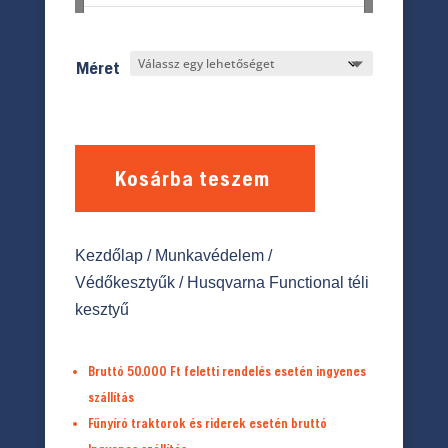
Méret
Kosárba teszem
Kezdőlap
/
Munkavédelem
/
Védőkesztyűk
/ Husqvarna Functional téli
kesztyű
Bruttó 50.000 Ft feletti rendelés esetén ingyenes
szállítás
Fűnyíró traktorok és riderek esetén bruttó