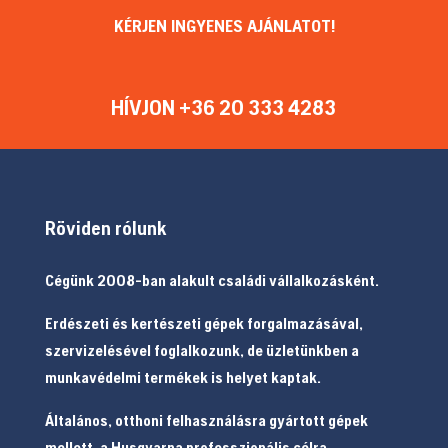
KÉRJEN INGYENES AJÁNLATOT!
HÍVJON +36 20 333 4283
Röviden rólunk
Cégünk 2008-ban alakult családi vállalkozásként.
Erdészeti és kertészeti gépek forgalmazásával,
szervizelésével foglalkozunk, de üzletünkben a
munkavédelmi termékek is helyet kaptak.
Általános, otthoni felhasználásra gyártott gépek
mellett, a Husqvarna professzionális célra