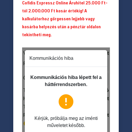
Cofidis Expressz Online Áruhitel 25.000 Ft-
tól 2.000.000 Ft kosár értékig! A
kalkulátorhoz görgessen lejjebb vagy
kosárba helyezés után a pénztár oldalon
tekintheti meg.