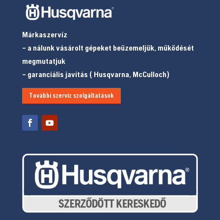
Márkaszervíz
– a nálunk vásárolt gépeket beüzemeljük, működését
megmutatjuk
– garanciális javítás ( Husqvarna, McCulloch)
További szerviz szolgáltatások