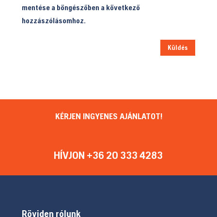
mentése a böngészőben a következő
hozzászólásomhoz.
Küldés
KÉRJEN INGYENES AJÁNLATOT!
HÍVJON +36 20 333 4283
Röviden rólunk