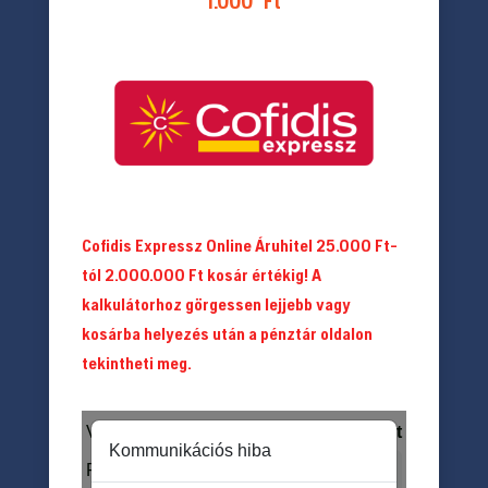
1.000
Ft
Cofidis Expressz Online Áruhitel 25.000 Ft-
tól 2.000.000 Ft kosár értékig! A
kalkulátorhoz görgessen lejjebb vagy
kosárba helyezés után a pénztár oldalon
tekintheti meg.