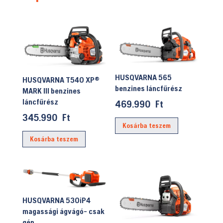
HUSQVARNA 565
HUSQVARNA T540 XP®
benzines láncfűrész
MARK III benzines
láncfűrész
469.990
Ft
345.990
Ft
Kosárba teszem
Kosárba teszem
HUSQVARNA 530iP4
magassági ágvágó- csak
gép