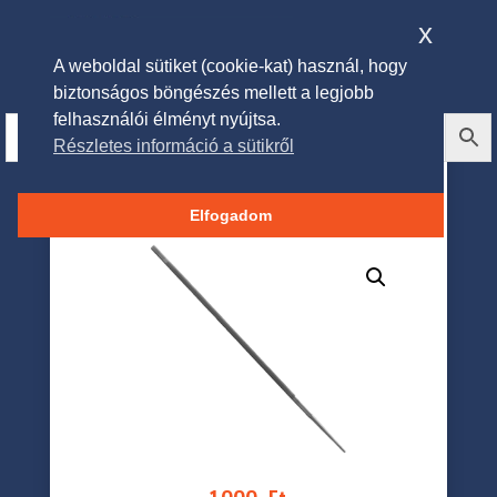
x
A weboldal sütiket (cookie-kat) használ, hogy
biztonságos böngészés mellett a legjobb
felhasználói élményt nyújtsa.
Részletes információ a sütikről
Husqvarna Intensive Cut
reszelők
Elfogadom