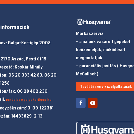
információk
Márkaszervíz
– a nálunk vásárolt gépeket
év: Galga-Kertigép 2008
beüzemeljük, működését
megmutatjuk
 2170 Aszód, Pesti út 19.
– garanciális javítás ( Husqv
ezető: Koskár Mihály
McCulloch)
fon: 06 20 333 42 83, 06 20
 1258
További szerviz szolgáltatások
fon/fax: 06 28 402 230
il:
rendeles@galgakertigep.hu
jegyzékszám:13-09-122381
szám: 14433829-2-13