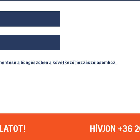
 mentése a böngészőben a következő hozzászólásomhoz.
LATOT!
HÍVJON +36 2