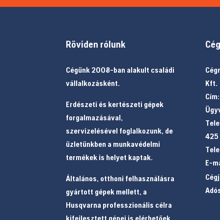
Röviden rólunk
Cég
Cégünk 2008-ban alakult családi
Cégn
vállalkozásként.
Kft.
Cím:
Erdészeti és kertészeti gépek
Ügyv
forgalmazásával,
Tele
szervizelésével foglalkozunk, de
425
üzletünkben a munkavédelmi
Tele
termékek is helyet kaptak.
E-ma
Cég
Általános, otthoni felhasználásra
Adó
gyártott gépek mellett, a
Husqvarna professzionális célra
kifejlesztett gépei is elérhetőek