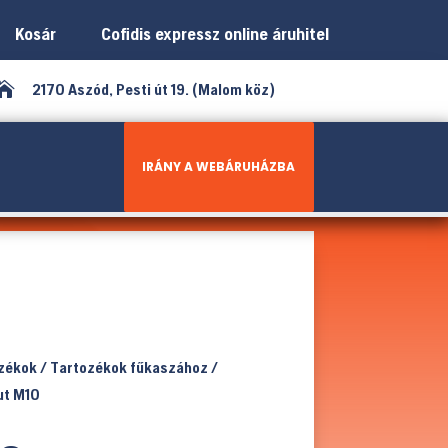
Kosár
Cofidis expressz online áruhitel

2170 Aszód, Pesti út 19. (Malom köz)
IRÁNY A WEBÁRUHÁZBA
ozékok
/
Tartozékok fűkaszához
/
ut M10