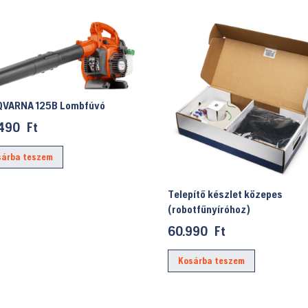
VARNA 125B Lombfúvó
.490
Ft
sárba teszem
Telepítő készlet közepes
 Ft.
(robotfűnyíróhoz)
60.990
Ft
Kosárba teszem