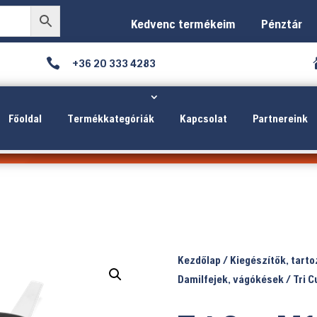
Kedvenc termékeim
Pénztár

+36 20 333 4283
Főoldal
Termékkategóriák
Kapcsolat
Partnereink
Kezdőlap
/
Kiegészítők, tart
Damilfejek, vágókések
/ Tri C