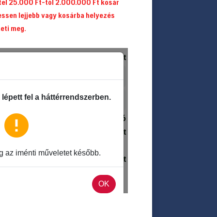
itel 25.000 Ft-tól 2.000.000 Ft kosár
essen lejjebb vagy kosárba helyezés
heti meg.