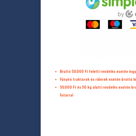
Bruttó 50.000 Ft feletti rendelés esetén ingy
Fűnyíró traktorok és riderek esetén bruttó I
50.000 Ft és 50 kg alatti rendelés esetén b
Futárral