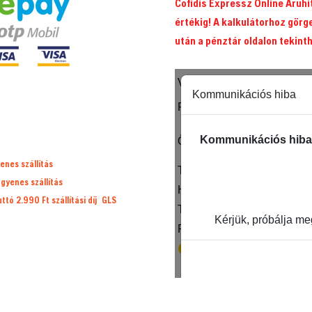
Cofidis Expressz Online Áruh
értékig! A kalkulátorhoz görg
után a pénztár oldalon tekint
enes szállítás
ngyenes szállítás
ruttó 2.990 Ft
szállítási díj
GLS