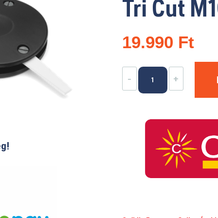
Tri Cut M
19.990
Ft
Tri
-
+
Cut
M10
mennyiség
ég!