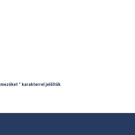
ő mezőket
*
karakterrel jelöltük