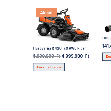
Akció!
HUSQ
141
Husqvarna R 420TsX AWD Rider
Original
Current
5.999.990
Ft
4.999.900
Ft
Ko
price
price
Kosárba teszem
was:
is:
5.999.990 Ft.
4.999.900