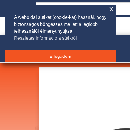
x
A weboldal sütiket (cookie-kat) használ, hogy
biztonságos böngészés mellett a legjobb

rendeles@galgakertigep.hu
felhasználói élményt nyújtsa.
Részletes információ a sütikről
Elfogadom