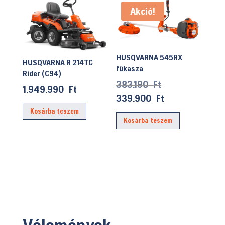
Akció!
HUSQVARNA 545RX
HUSQVARNA R 214TC
fűkasza
Rider (C94)
Original
383.190
Ft
1.949.990
Ft
price
Current
339.900
Ft
was:
price
Kosárba teszem
Kosárba teszem
383.190 Ft.
is:
339.900 Ft.