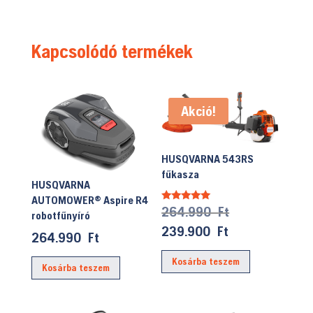
Kapcsolódó termékek
Akció!
HUSQVARNA 543RS
fűkasza
HUSQVARNA
AUTOMOWER® Aspire R4
Original
264.990
Ft
Értékelés:
robotfűnyíró
5.00
price
/ 5
Current
239.900
Ft
264.990
Ft
was:
price
Kosárba teszem
264.990 Ft.
is:
Kosárba teszem
239.900 Ft.