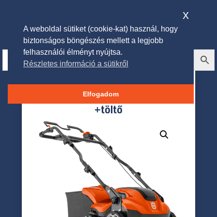
x
A weboldal sütiket (cookie-kat) használ, hogy
biztonságos böngészés mellett a legjobb
felhasználói élményt nyújtsa.
Részletes információ a sütikről
Husqvarna S 138i
Gyepszellőztető +akkumulátor
Elfogadom
+töltő