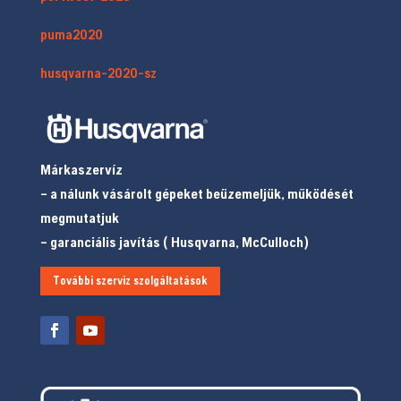
puma2020
husqvarna-2020-sz
Márkaszervíz
– a nálunk vásárolt gépeket beüzemeljük, működését
megmutatjuk
– garanciális javítás ( Husqvarna, McCulloch)
További szerviz szolgáltatások