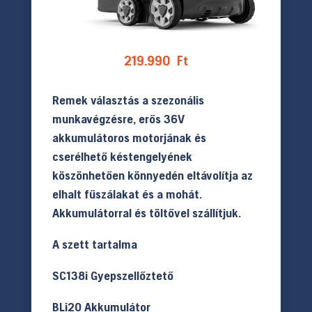
219.990
Ft
Remek választás a szezonális
munkavégzésre, erős 36V
akkumulátoros motorjának és
cserélhető késtengelyének
köszönhetően könnyedén eltávolítja az
elhalt fűszálakat és a mohát.
Akkumulátorral és töltővel szállítjuk.
A szett tartalma
SC138i Gyepszellőztető
BLi20 Akkumulátor