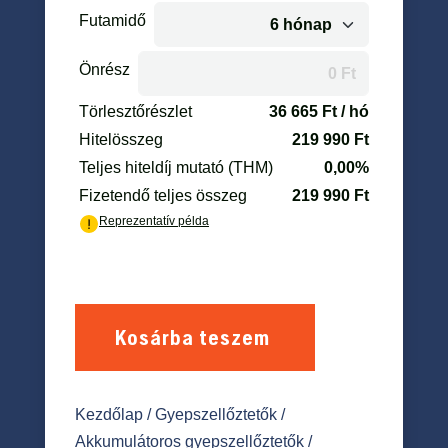
Kosárba teszem
Kezdőlap
/
Gyepszellőztetők
/
Akkumulátoros gyepszellőztetők
/