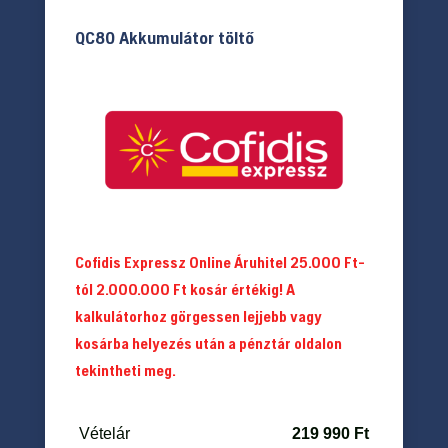
QC80 Akkumulátor töltő
Cofidis Expressz Online Áruhitel 25.000 Ft-
tól 2.000.000 Ft kosár értékig! A
kalkulátorhoz görgessen lejjebb vagy
kosárba helyezés után a pénztár oldalon
tekintheti meg.