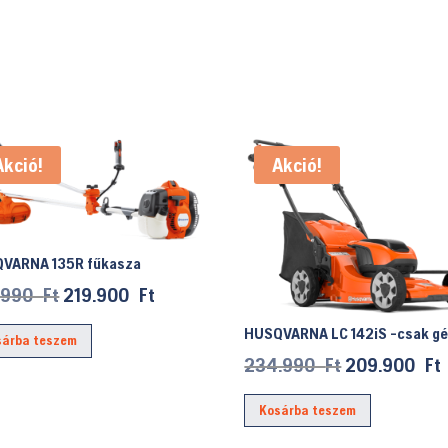
Akció!
Akció!
VARNA 135R fűkasza
Original
Current
.990
Ft
219.900
Ft
price
price
HUSQVARNA LC 142iS -csak g
sárba teszem
was:
is:
Original
234.990
Ft
209.900
Ft
255.990 Ft.
219.900 Ft.
price
Kosárba teszem
was:
i
234.990 Ft.