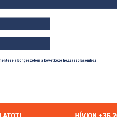
 mentése a böngészőben a következő hozzászólásomhoz.
LATOT!
HÍVJON +36 2