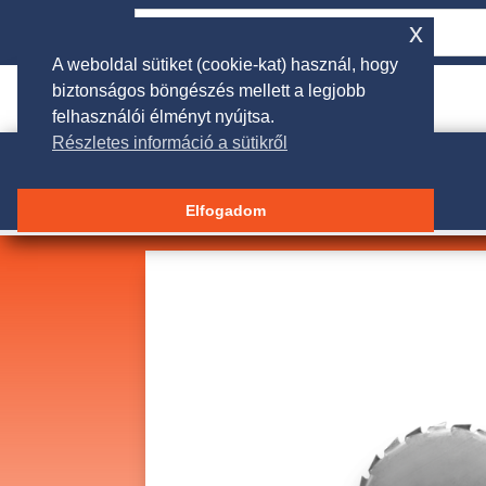
x
A weboldal sütiket (cookie-kat) használ, hogy
biztonságos böngészés mellett a legjobb

rendeles@galgakertigep.hu
felhasználói élményt nyújtsa.
Részletes információ a sütikről
Elfogadom