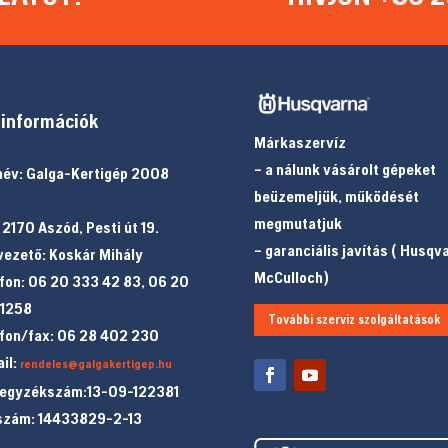
információk
Márkaszervíz
– a nálunk vásárolt gépeket
év: Galga-Kertigép 2008
beüzemeljük, működését
megmutatjuk
 2170 Aszód, Pesti út 19.
– garanciális javítás ( Husqv
ezető: Koskár Mihály
McCulloch)
fon: 06 20 333 42 83, 06 20
 1258
További szerviz szolgáltatások
fon/fax: 06 28 402 230
il:
rendeles@galgakertigep.hu
jegyzékszám:13-09-122381
szám: 14433829-2-13