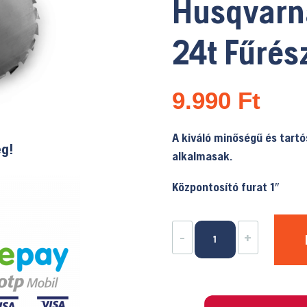
Husqvarn
24t Fűrés
9.990
Ft
A kiváló minőségű és tart
ég!
alkalmasak.
Központosító furat 1″
Husqvarna
-
+
Maxi
225-
24t
Fűrésztárcsa