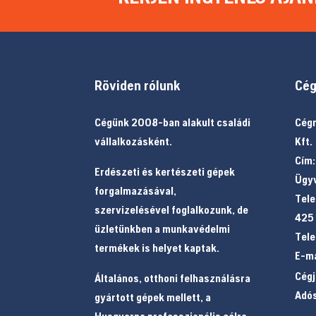
Röviden rólunk
Cég
Cégünk 2008-ban alakult családi
Cégn
vállalkozásként.
Kft.
Cím:
Erdészeti és kertészeti gépek
Ügyv
forgalmazásával,
Tele
szervizelésével foglalkozunk, de
425
üzletünkben a munkavédelmi
Tele
termékek is helyet kaptak.
E-ma
Cég
Általános, otthoni felhasználásra
Adó
gyártott gépek mellett, a
Husqvarna professzionális célra