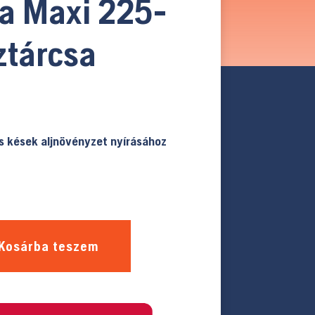
a Maxi 225-
ztárcsa
ós kések aljnövényzet nyírásához
Kosárba teszem