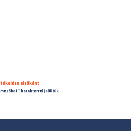
rtékelése elsőként
ő mezőket
*
karakterrel jelöltük