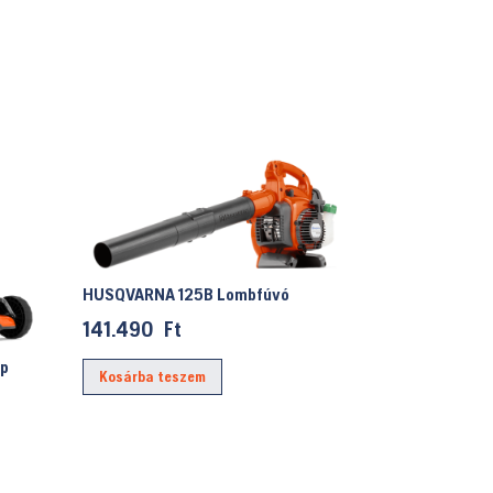
HUSQVARNA 125B Lombfúvó
141.490
Ft
ép
Kosárba teszem
Current
price
s:
209.900 Ft.