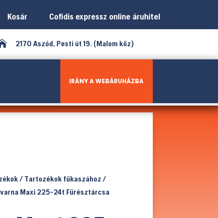
Kosár
Cofidis expressz online áruhitel

2170 Aszód, Pesti út 19. (Malom köz)
IRÁNY A WEBÁRUHÁZBA
ozékok
/
Tartozékok fűkaszához
/
varna Maxi 225-24t Fűrésztárcsa