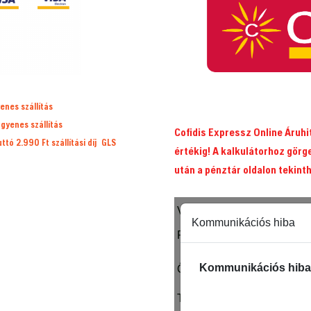
mennyiség
enes szállítás
ngyenes szállítás
Cofidis Expressz Online Áruh
ruttó 2.990 Ft
szállítási díj
GLS
értékig! A kalkulátorhoz görg
után a pénztár oldalon tekint