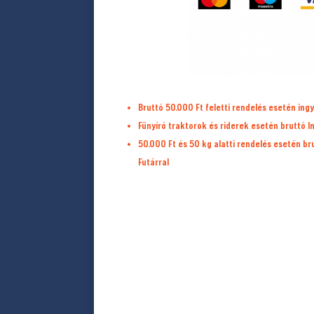
Bruttó 50.000 Ft feletti rendelés esetén ingy
Fűnyíró traktorok és riderek esetén bruttó I
50.000 Ft és 50 kg alatti rendelés esetén b
Futárral