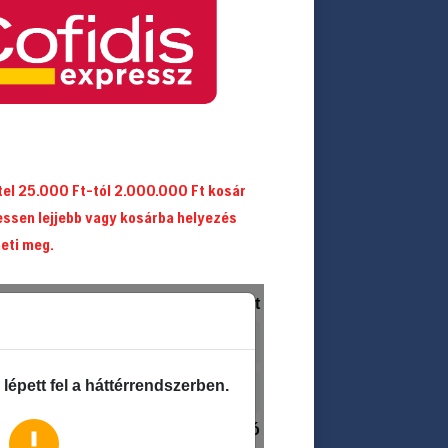
itel 25.000 Ft-tól 2.000.000 Ft kosár
essen lejjebb vagy kosárba helyezés
heti meg.