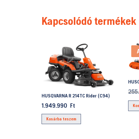
Kapcsolódó termékek
HUSQ
255
HUSQVARNA R 214TC Rider (C94)
1.949.990
Ft
Ko
Kosárba teszem