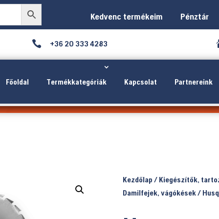
Kedvenc termékeim
Pénztár

+36 20 333 4283
Főoldal
Termékkategóriák
Kapcsolat
Partnereink
Kezdőlap
/
Kiegészítők, tart
Damilfejek, vágókések
/ Husq