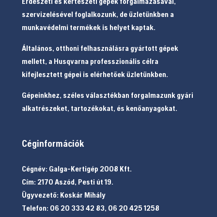
Erdészeti és kertészeti gépek forgalmazásával,
szervizelésével foglalkozunk, de üzletünkben a
munkavédelmi termékek is helyet kaptak.
Általános, otthoni felhasználásra gyártott gépek
mellett, a Husqvarna professzionális célra
kifejlesztett gépei is elérhetőek üzletünkben.
Gépeinkhez, széles választékban forgalmazunk gyári
alkatrészeket, tartozékokat, és kenőanyagokat.
Céginformációk
Cégnév: Galga-Kertigép 2008 Kft.
Cím: 2170 Aszód, Pesti út 19.
Ügyvezető: Koskár Mihály
Telefon: 06 20 333 42 83, 06 20 425 1258