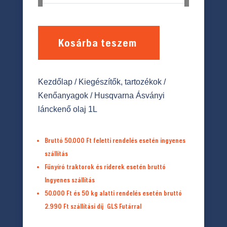
Kosárba teszem
Kezdőlap
/
Kiegészítők, tartozékok
/
Kenőanyagok
/ Husqvarna Ásványi
lánckenő olaj 1L
Bruttó 50.000 Ft feletti rendelés esetén ingyenes
szállítás
Fűnyíró traktorok és riderek esetén bruttó
Ingyenes szállítás
50.000 Ft és 50 kg alatti rendelés esetén bruttó
2.990 Ft
szállítási díj
GLS Futárral