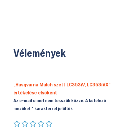
339.900 Ft.
Vélemények
„Husqvarna Mulch szett LC353iV, LC353iVX”
értékelése elsőként
Az e-mail címet nem tesszük közzé.
A kötelező
mezőket
*
karakterrel jelöltük