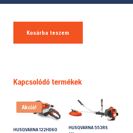
Kosárba teszem
Kapcsolódó termékek
Akció!
HUSQVARNA 553RS
HUSQVARNA 122HD60