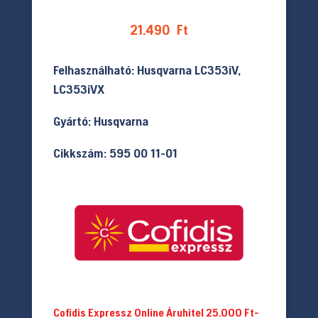
21.490
Ft
Felhasználható: Husqvarna LC353iV,
LC353iVX
Gyártó: Husqvarna
Cikkszám: 595 00 11-01
Cofidis Expressz Online Áruhitel 25.000 Ft-