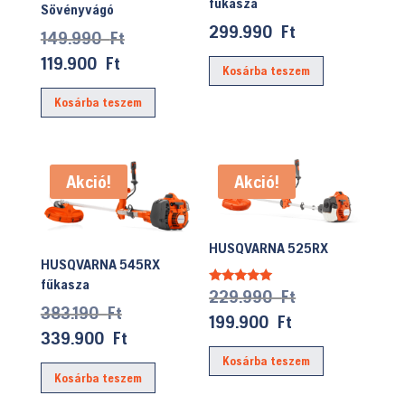
fűkasza
Sövényvágó
299.990
Ft
Original
149.990
Ft
price
Current
119.900
Ft
Kosárba teszem
was:
price
Kosárba teszem
149.990 Ft.
is:
119.900 Ft.
Akció!
Akció!
HUSQVARNA 525RX
HUSQVARNA 545RX
fűkasza
Original
229.990
Ft
Értékelés:
5.00
Original
383.190
Ft
price
/ 5
Current
199.900
Ft
price
Current
339.900
Ft
was:
price
was:
price
Kosárba teszem
229.990 Ft.
is:
Kosárba teszem
383.190 Ft.
is:
199.900 Ft.