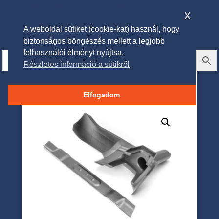
x
A weboldal sütiket (cookie-kat) használ, hogy
biztonságos böngészés mellett a legjobb
felhasználói élményt nyújtsa.
Részletes információ a sütikről
Husqvarna Mulch szett
LC353iV, LC353iVX
Elfogadom