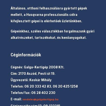
Általános, otthoni felhasználásra gyártott gépek
mellett, a Husqvarna professzionális célra
kifejlesztett gépei is elérhetőek üzletünkben.
Gépeinkhez, széles választékban forgalmazunk gyári
alkatrészeket, tartozékokat, és kenőanyagokat.
Céginformációk
Cégnév: Galga-Kertigép 2008 Kft.
Cím: 2170 Aszód, Pesti út 19.
Ügyvezető: Koskár Mihály
Telefon: 06 20 333 42 83, 06 20 425 1258
Telefon/fax: 06 28 402 230
E-mail:
rendeles@galgakertigep.hu
Cégjegyzékszám:13-09-122381