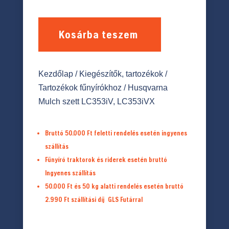
Kosárba teszem
Kezdőlap
/
Kiegészítők, tartozékok
/
Tartozékok fűnyírókhoz
/ Husqvarna
Mulch szett LC353iV, LC353iVX
Bruttó 50.000 Ft feletti rendelés esetén ingyenes
szállítás
Fűnyíró traktorok és riderek esetén bruttó
Ingyenes szállítás
50.000 Ft és 50 kg alatti rendelés esetén bruttó
2.990 Ft
szállítási díj
GLS Futárral