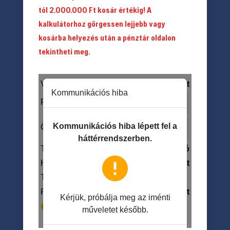
tól 2.000.000 Ft kosár értékig! A
kalkulátorhoz görgessen lejjebb vagy
kosárba helyezés után a pénztár oldalon
tekintheti meg.