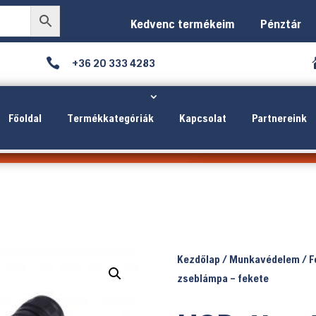
Kedvenc termékeim
Pénztár

+36 20 333 4283
Főoldal
Termékkategóriák
Kapcsolat
Partnereink
Kezdőlap
/
Munkavédelem
/
F
zseblámpa – fekete