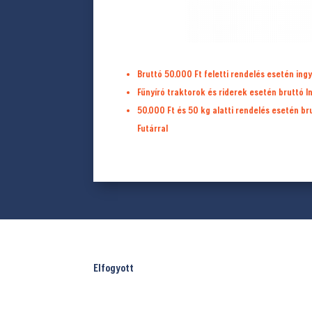
Bruttó 50.000 Ft feletti rendelés esetén ingy
Fűnyíró traktorok és riderek esetén bruttó I
50.000 Ft és 50 kg alatti rendelés esetén b
Futárral
Elfogyott