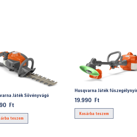
Husqvarna Játék fűszegélynyí
varna Játék Sövényvágó
19.990
Ft
990
Ft
Kosárba teszem
sárba teszem