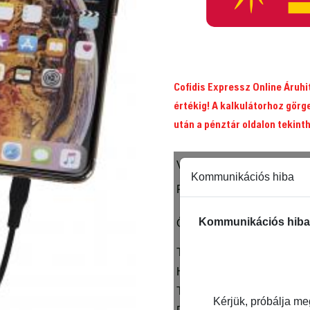
Cofidis Expressz Online Áruh
értékig! A kalkulátorhoz görg
után a pénztár oldalon tekint