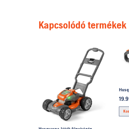
Kapcsolódó termékek
Husq
19.
Ko
Husqvarna Játék fűnyírógép