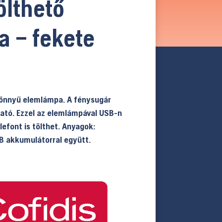
ölthető
 – fekete
könnyű elemlámpa. A fénysugár
ható. Ezzel az elemlámpával USB-n
lefont is tölthet. Anyagok:
B akkumulátorral együtt.