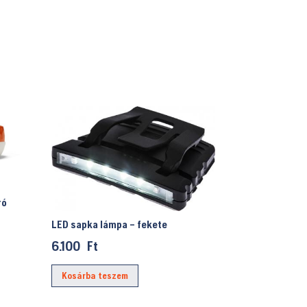
ró
LED sapka lámpa – fekete
6.100
Ft
Kosárba teszem