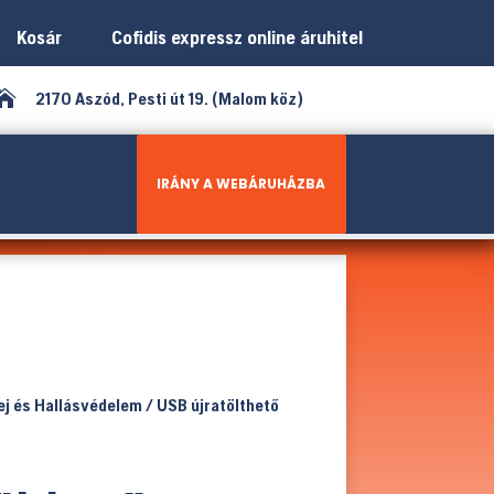
Kosár
Cofidis expressz online áruhitel

2170 Aszód, Pesti út 19. (Malom köz)
IRÁNY A WEBÁRUHÁZBA
ej és Hallásvédelem
/ USB újratölthető