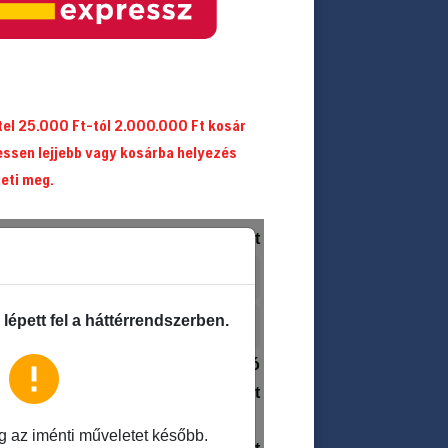
itel 25.000 Ft-tól 2.000.000 Ft kosár
essen lejjebb vagy kosárba helyezés
heti meg.