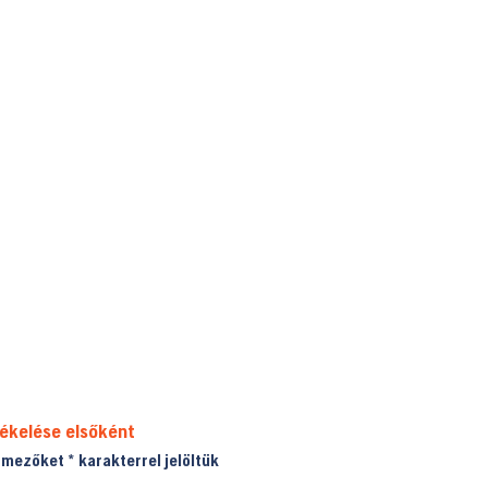
tékelése elsőként
ő mezőket
*
karakterrel jelöltük