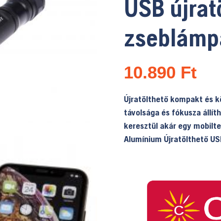
USB újrat
zseblámpa
10.890
Ft
Újratölthető kompakt és 
távolsága és fókusza állít
keresztül akár egy mobilte
Alumínium Újratölthető US