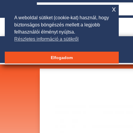
x
A weboldal sütiket (cookie-kat) használ, hogy
biztonságos böngészés mellett a legjobb

rendeles@galgakertigep.hu
felhasználói élményt nyújtsa.
Részletes információ a sütikről
Elfogadom