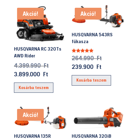
Akció!
Akció!
HUSQVARNA 543RS
fűkasza
HUSQVARNA RC 320Ts
AWD Rider
Original
264.990
Ft
Értékelés:
5.00
Original
4.399.990
Ft
price
/ 5
Current
239.900
Ft
price
Current
was:
3.899.000
Ft
price
was:
Kosárba teszem
price
264.990 Ft.
is:
Kosárba teszem
4.399.990 Ft.
is:
239.900 Ft.
3.899.000 Ft.
Akció!
HUSQVARNA 135R
HUSQVARNA 320iB