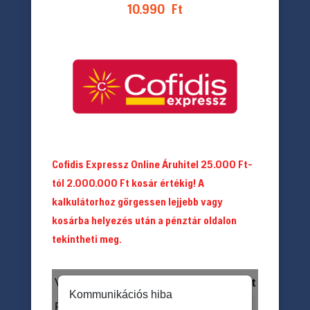
10.990
Ft
Cofidis Expressz Online Áruhitel 25.000 Ft-
tól 2.000.000 Ft kosár értékig! A
kalkulátorhoz görgessen lejjebb vagy
kosárba helyezés után a pénztár oldalon
tekintheti meg.