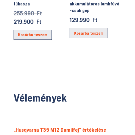
fűkasza
akkumulátoros lombfúvó
-csak gép
Original
255.990
Ft
129.990
Ft
price
Current
219.900
Ft
was:
price
Kosárba teszem
Kosárba teszem
255.990 Ft.
is:
219.900 Ft.
Vélemények
„Husqvarna T35 M12 Damilfej” értékelése