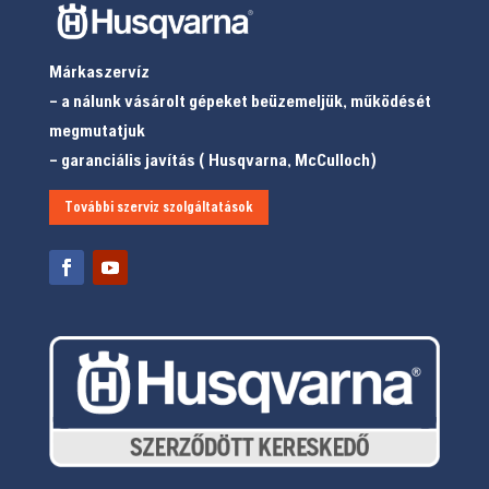
Márkaszervíz
– a nálunk vásárolt gépeket beüzemeljük, működését
megmutatjuk
– garanciális javítás ( Husqvarna, McCulloch)
További szerviz szolgáltatások