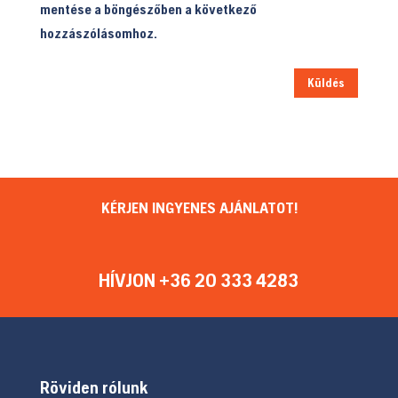
mentése a böngészőben a következő
hozzászólásomhoz.
Küldés
KÉRJEN INGYENES AJÁNLATOT!
HÍVJON +36 20 333 4283
Röviden rólunk