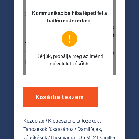
Kosárba teszem
Kezdőlap
/
Kiegészítők, tartozékok
/
Tartozékok fűkaszához
/
Damilfejek,
vágókések
/ Husqvarna T35 M12 Damilfej