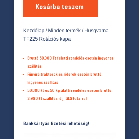
Kosárba teszem
Kezdőlap
/
Minden termék
/ Husqvarna
TF225 Rotációs kapa
Bruttó 50.000 Ft feletti rendelés esetén ingyenes
szállítás
Fűnyíró traktorok és riderek esetén bruttó
Ingyenes szállítás
50.000 Ft és 50 kg alatti rendelés esetén bruttó
2.990 Ft
szállítási díj
GLS Futárral
Bankkártyás fizetési lehetőség!