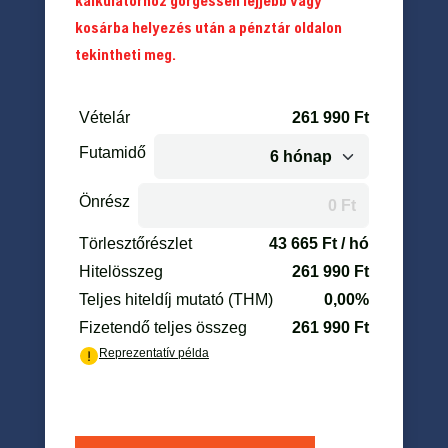
kosárba helyezés után a pénztár oldalon
tekintheti meg.