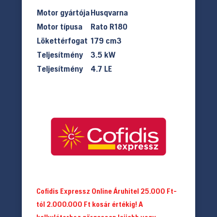
Motor gyártója
Husqvarna
Motor típusa
Rato R180
Lökettérfogat
179 cm3
Teljesítmény
3.5 kW
Teljesítmény
4.7 LE
Cofidis Expressz Online Áruhitel 25.000 Ft-
tól 2.000.000 Ft kosár értékig! A
kalkulátorhoz görgessen lejjebb vagy