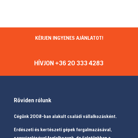
KÉRJEN INGYENES AJÁNLATOT!
HÍVJON +36 20 333 4283
Röviden rólunk
Cégünk 2008-ban alakult családi vállalkozásként.
Erdészeti és kertészeti gépek forgalmazásával,
szervizelésével foglalkozunk, de üzletünkben a