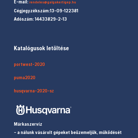
E-mail:
rendeles@galgakertigep.hu
Cégjegyzékszám:13-09-122381
Adószám: 14433829-2-13
Katalógusok letöltése
portwest-2020
puma2020
husqvarna-2020-sz
Márkaszervíz
– a nálunk vásárolt gépeket beüzemeljük, működését