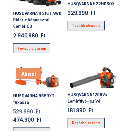
HUSQVARNA 522HD60X
329.990
Ft
HUSQVARNA R 216T AWD
Rider + Vágóasztal
Tovább olvasom
Combi103
2.940.980
Ft
Tovább olvasom
Akció!
HUSQVARNA 125BVx
HUSQVARNA 555RXT
Lombfúvó- szívó
fűkasza
181.890
Ft
Original
529.990
Ft
price
Current
474.900
Ft
Kosárba teszem
was:
price