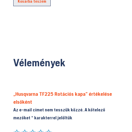
Kosárba teszem
529.990 Ft.
is:
474.900 Ft.
Vélemények
„Husqvarna TF225 Rotációs kapa” értékelése
elsőként
Az e-mail címet nem tesszük közzé.
A kötelező
mezőket
*
karakterrel jelöltük