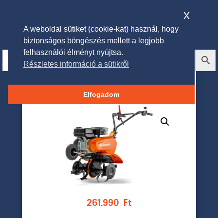
x
A weboldal sütiket (cookie-kat) használ, hogy
biztonságos böngészés mellett a legjobb
felhasználói élményt nyújtsa.
Részletes információ a sütikről
Husqvarna TF225 Rotációs
kapa
Elfogadom
261.990
Ft