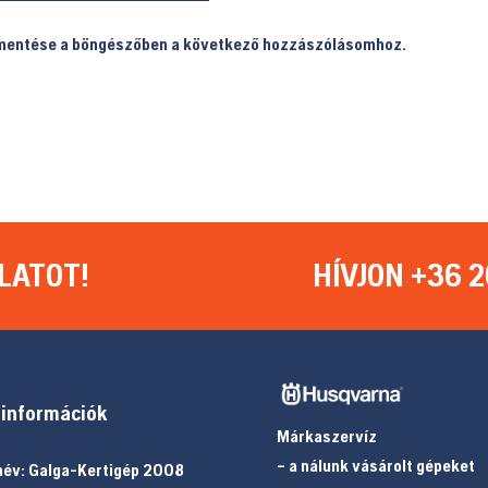
 mentése a böngészőben a következő hozzászólásomhoz.
LATOT!
HÍVJON +36 2
információk
Márkaszervíz
– a nálunk vásárolt gépeket
év: Galga-Kertigép 2008