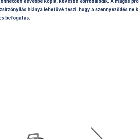
zönhetően kevésbé kopik, kevésbé korrodálódik. A magas prod
sírzónyílás hiánya lehetővé teszi, hogy a szennyeződés ne k
les befogatás.