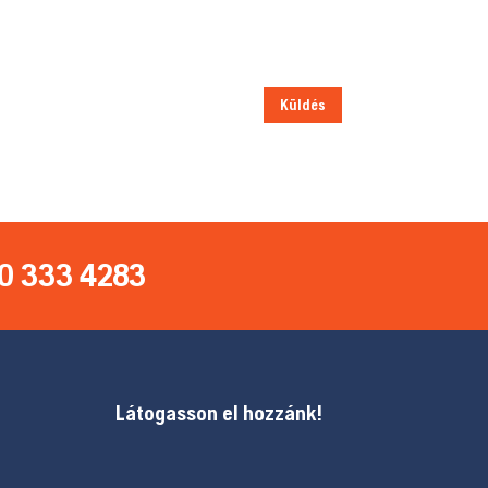
Küldés
0 333 4283
Látogasson el hozzánk!