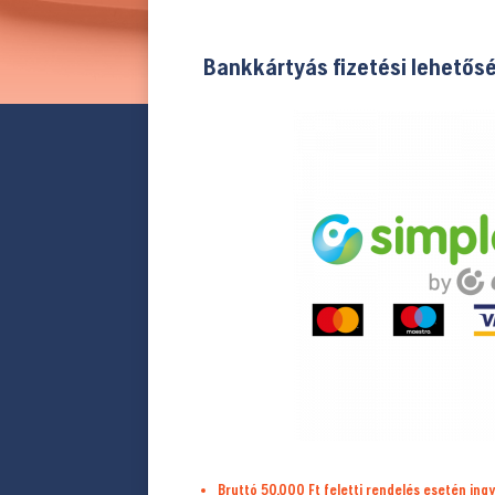
Bankkártyás fizetési lehetős
Bruttó 50.000 Ft feletti rendelés esetén ingy