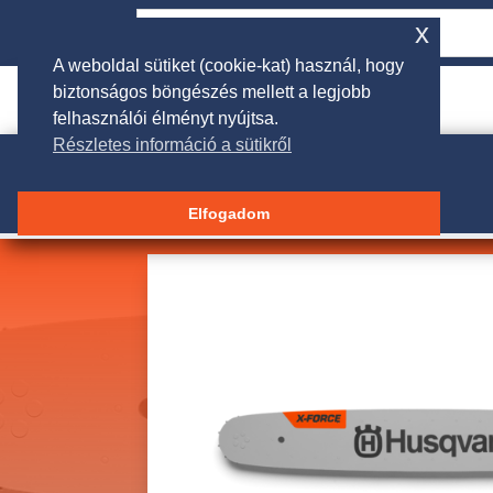
x
A weboldal sütiket (cookie-kat) használ, hogy
biztonságos böngészés mellett a legjobb

rendeles@galgakertigep.hu
felhasználói élményt nyújtsa.
Részletes információ a sütikről
Elfogadom