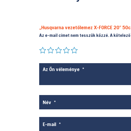
„Husqvarna vezetőlemez X-FORCE 20″ 50cm
Az e-mail címet nem tesszük közzé.
A kötelez