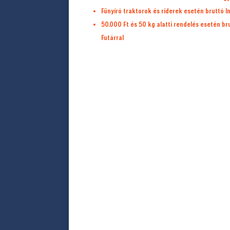
Fűnyíró traktorok és riderek esetén bruttó I
50.000 Ft és 50 kg alatti rendelés esetén b
Futárral