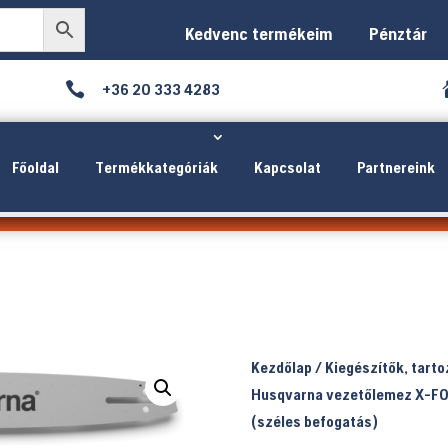
Kedvenc termékeim
Pénztár

+36 20 333 4283
Főoldal
Termékkategóriák
Kapcsolat
Partnereink
Kezdőlap
/
Kiegészítők, tart
Husqvarna vezetőlemez X-FO
(széles befogatás)