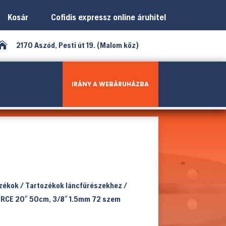
Kosár
Cofidis expressz online áruhitel

2170 Aszód, Pesti út 19. (Malom köz)
IRÁNY A WEBÁRUHÁZBA
ozékok
/
Tartozékok láncfűrészekhez
/
RCE 20″ 50cm, 3/8″ 1.5mm 72 szem