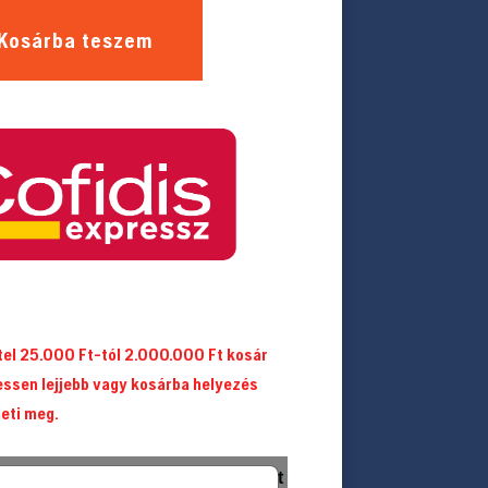
Kosárba teszem
itel 25.000 Ft-tól 2.000.000 Ft kosár
essen lejjebb vagy kosárba helyezés
heti meg.