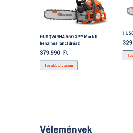
HUSQ
HUSQVARNA 550 XP® Mark II
329
benzines láncfűrész
379.990
Ft
To
Tovább olvasom
Vélemények