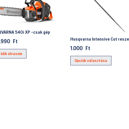
VARNA 540i XP -csak gép
Husqvarna Intensive Cut resze
.990
Ft
1.000
Ft
vább olvasom
Ennek
Opciók választása
a
termékn
több
variációj
van.
A
változat
a
termékol