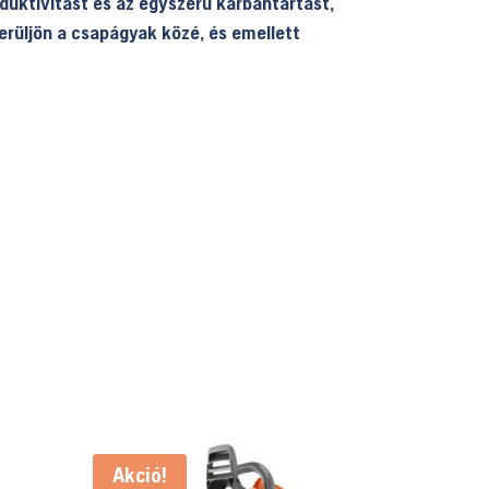
uktivitást és az egyszerű karbantartást,
erüljön a csapágyak közé, és emellett
Akció!