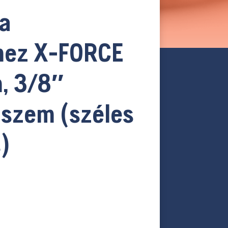
a
mez X-FORCE
, 3/8″
szem (széles
)