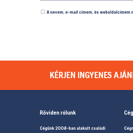
A nevem, e-mail címem, és weboldalcímem
KÉRJEN INGYENES AJÁN
Röviden rólunk
Cég
Cégünk 2008-ban alakult családi
Cégn