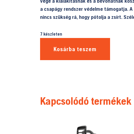
vége a kialakításnak és a bevonatnak kös
a csapágy rendszer védelme támogatja. A z
nincs szükség rá, hogy pótolja a zsírt. Szé
7 készleten
Kosárba teszem
Kapcsolódó termékek