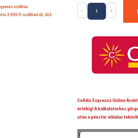
Husqvarna
ngyenes szállítás
-
+
vezetőlemez
ruttó 2.990 Ft
szállítási díj
GLS
X-
FORCE
20"
50cm,
3/8"
1.5mm
72
szem
(széles
befogatás)
Cofidis Expressz Online Áruh
mennyiség
értékig! A kalkulátorhoz görg
után a pénztár oldalon tekint