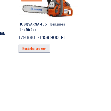
HUSQVARNA 435 II benzines
láncfűrész
lők
Original
Current
179.990
Ft
159.900
Ft
price
price
Kosárba teszem
was:
is:
179.990 Ft.
159.900 Ft.
ek
a
ok
dalon