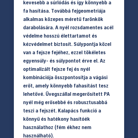
kevesebb a súrlódás és így könnyebb a
fa hasítása. Továbbá fejgeometriája
alkalmas közepes méretű farönkök
darabolására. A nyél rozsdamentes acél
védelme hosszú élettartamot és
kézvédelmet biztosít. Súlypontja közel
van a fejsze fejéhez, ezzel tökéletes
egyensúly- és súlypontot érve el. Az
optimalizált fejsze fej és nyél
kombinációja összpontosítja a vágási
erőt, amely könnyebb fahasítást tesz
lehetővé. Üvegszállal megerősített PA
nyél még erősebbé és robusztusabbá
teszi a fejszét. Kalapács funkció a
könnyű és hatékony hasítóék
használathoz (fém ékhez nem
használható).