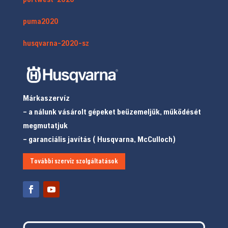
puma2020
husqvarna-2020-sz
Márkaszervíz
– a nálunk vásárolt gépeket beüzemeljük, működését
megmutatjuk
– garanciális javítás ( Husqvarna, McCulloch)
További szerviz szolgáltatások