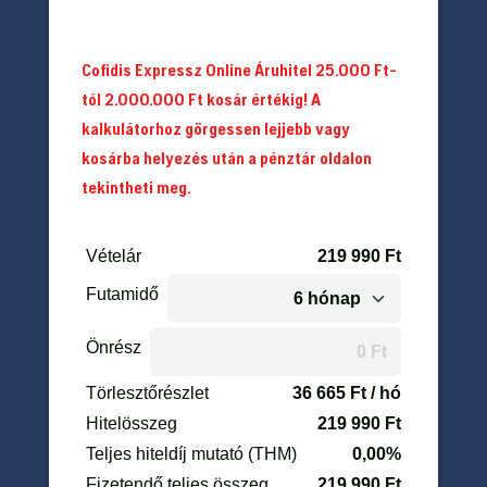
Cofidis Expressz Online Áruhitel 25.000 Ft-
tól 2.000.000 Ft kosár értékig! A
kalkulátorhoz görgessen lejjebb vagy
kosárba helyezés után a pénztár oldalon
tekintheti meg.