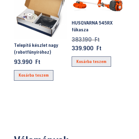
HUSQVARNA 545RX
fűkasza
Original
383.190
Ft
Telepítő készlet nagy
price
Current
339.900
Ft
(robotfűnyíróhoz)
was:
price
93.990
Ft
Kosárba teszem
383.190 Ft.
is:
339.900 Ft.
Kosárba teszem