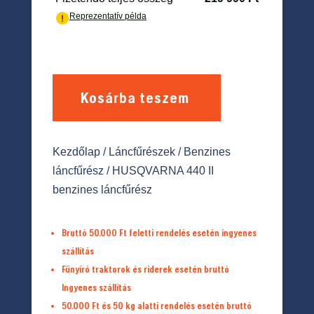
Kosárba teszem
Kezdőlap
/
Láncfűrészek
/
Benzines
láncfűrész
/ HUSQVARNA 440 II
benzines láncfűrész
Bruttó 50.000 Ft feletti rendelés esetén ingyenes
szállítás
Fűnyíró traktorok és riderek esetén bruttó
Ingyenes szállítás
50.000 Ft és 50 kg alatti rendelés esetén bruttó