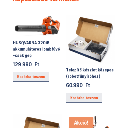
HUSQVARNA 320iB
akkumulátoros lombfúvó
-csak gép
129.990
Ft
Telepítő készlet közepes
(robotfűnyíróhoz)
Kosárba teszem
60.990
Ft
Kosárba teszem
Akció!