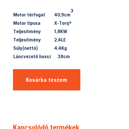
3
Motor térfogat
40,9cm
Motor típusa
X-Torq®
Teljesítmény
1,8KW
Teljesítmény
2,4LE
Súly(nettó)
4,4Kg
Láncvezető hossz
38cm
Kosárba teszem
Kapcsolódó termékek