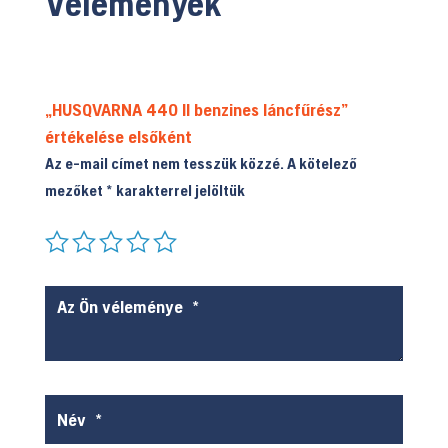
Vélemények
„HUSQVARNA 440 II benzines láncfűrész”
értékelése elsőként
Az e-mail címet nem tesszük közzé.
A kötelező
mezőket
*
karakterrel jelöltük