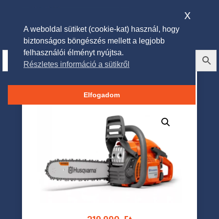
x
A weboldal sütiket (cookie-kat) használ, hogy
biztonságos böngészés mellett a legjobb
felhasználói élményt nyújtsa.
Részletes információ a sütikről
HUSQVARNA 440 II benzines
láncfűrész
Elfogadom