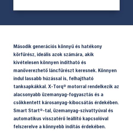
Második generációs könnyű és hatékony
körfűrész, ideális azok számára, akik
kivételesen könnyen indítható és
manőverezhető láncfűrészt keresnek. Könnyen
indul lassabb húzással is, felhajtható
tanksapkákkal. X-Torq® motorral rendelkezik az
alacsonyabb üzemanyag-fogyasztás és a
csökkentett károsanyag-kibocsátás érdekében.
Smart Start®-tal, üzemanyag-szivattyúval és
automatikus visszatérő leállító kapcsolóval
felszerelve a könnyebb indítás érdekében.