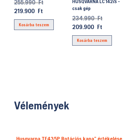
Original
HUSQVARNA LC 142iS -
255.990
Ft
csak gép
price
Current
219.900
Ft
Original
234.990
Ft
was:
price
price
Kosárba teszem
255.990 Ft.
Current
209.900
Ft
is:
was:
price
219.900 Ft.
Kosárba teszem
234.990 Ft.
is:
209.900 Ft.
Vélemények
„Husqvarna TF435P Rotációs kapa” értékelése