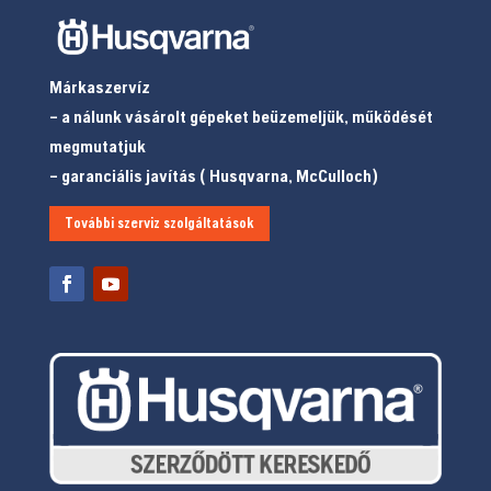
Márkaszervíz
– a nálunk vásárolt gépeket beüzemeljük, működését
megmutatjuk
– garanciális javítás ( Husqvarna, McCulloch)
További szerviz szolgáltatások