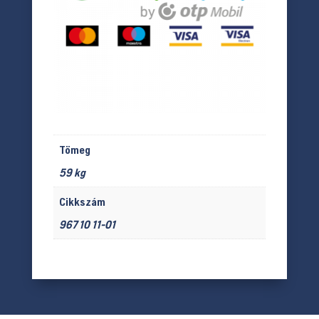
Tömeg
59 kg
Cikkszám
967 10 11-01