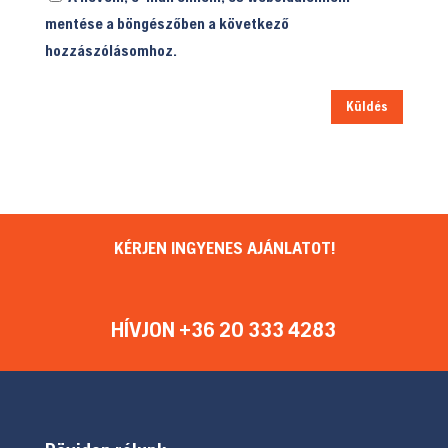
mentése a böngészőben a következő
hozzászólásomhoz.
Küldés
KÉRJEN INGYENES AJÁNLATOT!
HÍVJON +36 20 333 4283