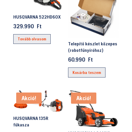
HUSQVARNA 522HD60X
329.990
Ft
Tovább olvasom
Telepítő készlet közepes
(robotfűnyíróhoz)
60.990
Ft
Kosárba teszem
Akció!
Akció!
HUSQVARNA 135R
fűkasza