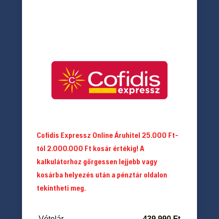
Cofidis Expressz Online Áruhitel 25.000 Ft-
tól 2.000.000 Ft kosár értékig! A
kalkulátorhoz görgessen lejjebb vagy
kosárba helyezés után a pénztár oldalon
tekintheti meg.