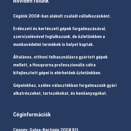
Röviden rólunk
Cégünk 2008-ban alakult családi vállalkozásként.
Erdészeti és kertészeti gépek forgalmazásával,
szervizelésével foglalkozunk, de üzletünkben a
munkavédelmi termékek is helyet kaptak.
Általános, otthoni felhasználásra gyártott gépek
mellett, a Husqvarna professzionális célra
kifejlesztett gépei is elérhetőek üzletünkben.
Gépeinkhez, széles választékban forgalmazunk gyári
alkatrészeket, tartozékokat, és kenőanyagokat.
Céginformációk
Cégnév: Galga-Kertigép 2008 Kft.