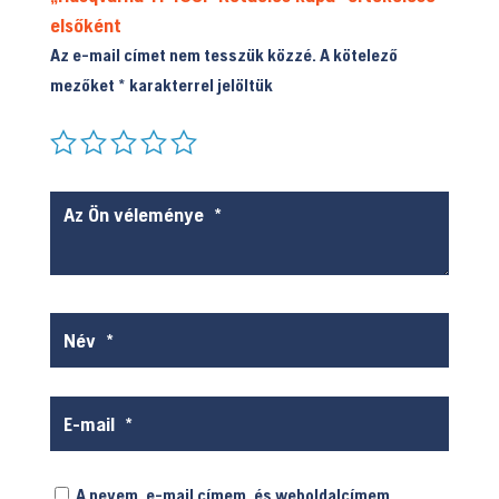
elsőként
Az e-mail címet nem tesszük közzé.
A kötelező
mezőket
*
karakterrel jelöltük
A nevem, e-mail címem, és weboldalcímem