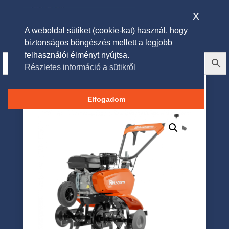
x
A weboldal sütiket (cookie-kat) használ, hogy
biztonságos böngészés mellett a legjobb
felhasználói élményt nyújtsa.
Részletes információ a sütikről
Husqvarna TF435P Rotációs
kapa
Elfogadom