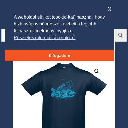
x
A weboldal sütiket (cookie-kat) használ, hogy
biztonságos böngészés mellett a legjobb
felhasználói élményt nyújtsa.
Részletes információ a sütikről
TOP kereknyakú póló ponty
mintával
Elfogadom