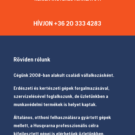
HÍVJON +36 20 333 4283
Röviden rólunk
Cégünk 2008-ban alakult családi vállalkozásként.
Erdészeti és kertészeti gépek forgalmazásával,
szervizelésével foglalkozunk, de üzletünkben a
munkavédelmi termékek is helyet kaptak.
Általános, otthoni felhasználásra gyártott gépek
mellett, a Husqvarna professzionális célra
kifejlesztett gépei is elérhetőek üzletünkben.