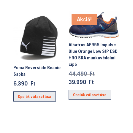
42.990 Ft.
terméknek
több
több
variációja
Akció!
variációja
van.
van.
A
A
változatok
változatok
Albatros AER55 Impulse
a
a
Blue Orange Low S1P ESD
termékolda
HRO SRA munkavédelmi
termékoldalon
választhat
cipő
választhatók
Puma Reversible Beanie
ki
Original
44.490
Ft
ki
Sapka
price
Current
39.990
Ft
6.390
Ft
was:
price
Ennek
Ennek
Opciók választása
44.490 Ft.
is:
Opciók választása
a
a
39.990 Ft.
terméknek
terméknek
több
több
variációja
variációja
van.
van.