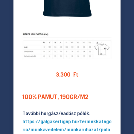
3.300
Ft
100% PAMUT, 190GR/M2
További horgász/vadász pólók:
https://galgakertigep.hu/termekkatego
ria/munkavedelem/munkaruhazat/polo