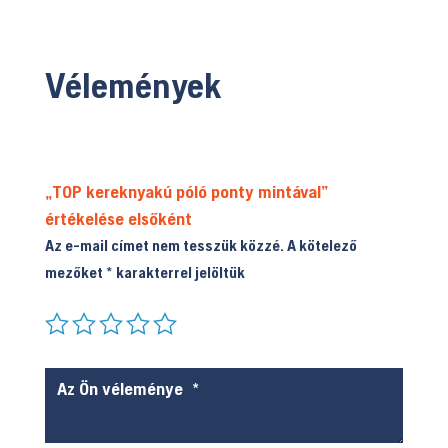
A
A
változatok
változatok
a
a
Vélemények
termékolda
termékoldalon
választhat
választhatók
ki
ki
„TOP kereknyakú póló ponty mintával”
értékelése elsőként
Az e-mail címet nem tesszük közzé.
A kötelező
mezőket
*
karakterrel jelöltük