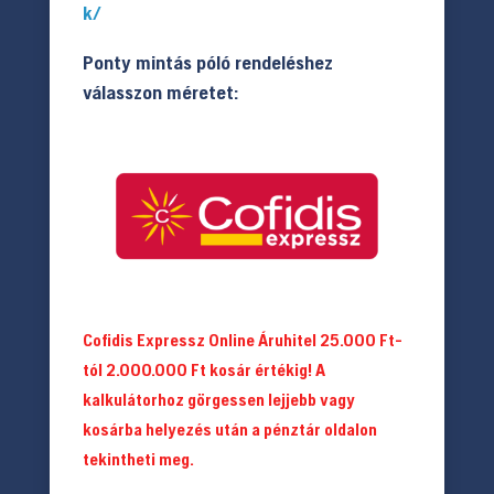
k/
Ponty mintás póló rendeléshez
válasszon méretet:
Cofidis Expressz Online Áruhitel 25.000 Ft-
tól 2.000.000 Ft kosár értékig! A
kalkulátorhoz görgessen lejjebb vagy
kosárba helyezés után a pénztár oldalon
tekintheti meg.