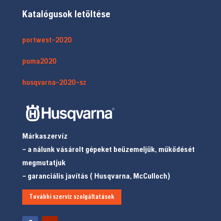
Katalógusok letöltése
portwest-2020
puma2020
husqvarna-2020-sz
Márkaszervíz
– a nálunk vásárolt gépeket beüzemeljük, működését
megmutatjuk
– garanciális javítás ( Husqvarna, McCulloch)
További szerviz szolgáltatások