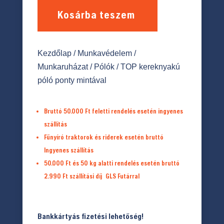
Kosárba teszem
Kezdőlap
/
Munkavédelem
/
Munkaruházat
/
Pólók
/ TOP kereknyakú
póló ponty mintával
Bruttó 50.000 Ft feletti rendelés esetén ingyenes
szállítás
Fűnyíró traktorok és riderek esetén bruttó
Ingyenes szállítás
50.000 Ft és 50 kg alatti rendelés esetén bruttó
2.990 Ft
szállítási díj
GLS Futárral
Bankkártyás fizetési lehetőség!