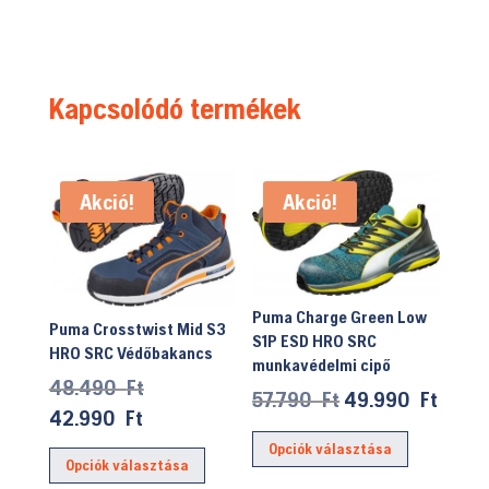
Kapcsolódó termékek
Akció!
Akció!
Puma Charge Green Low
Puma Crosstwist Mid S3
S1P ESD HRO SRC
HRO SRC Védőbakancs
munkavédelmi cipő
Original
48.490
Ft
Original
Curre
57.790
Ft
49.990
Ft
price
Current
42.990
Ft
price
price
Ennek
was:
price
Ennek
Opciók választása
was:
is:
a
Opciók választása
48.490 Ft.
is:
a
57.790 Ft.
49.99
terméknek