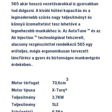
565 akár hosszú vezetősávokkal is gyorsabban
tud dolgozni. A kiváló hűtési kapacitás és a
legmodernebb szűrés nagy teljesítményt és
könnyű üzemeltetést tesz lehetővé a
legnehezebb munkákhoz is. Az AutoTune ™ és az
Air Injection ™ technológiával felszerelt,
alacsony rezgésszinttel rendelkező 565 egy
erőteljes, mégis ergonomikusan tervezett
láncfűrész a gyors és biztonságos munkavégzés
érdekében..
3
Motor térfogat
70,6cm
Motor típusa
X-Torq®
Teljesítmény
3,7KW
Teljesítmény
5LE
Súly(nettó)
6,5Kg