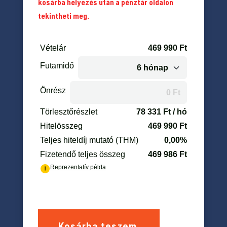
kosárba helyezés után a pénztár oldalon
tekintheti meg.
Kosárba teszem