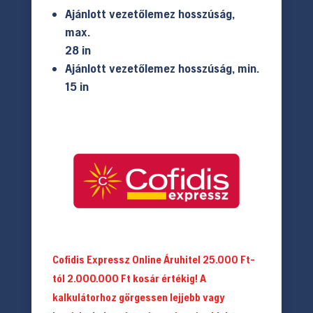
Ajánlott vezetőlemez hosszúság,
max.
28 in
Ajánlott vezetőlemez hosszúság, min.
15 in
Cofidis Expressz Online Áruhitel 25.000 Ft-
tól 2.000.000 Ft kosár értékig! A
kalkulátorhoz görgessen lejjebb vagy