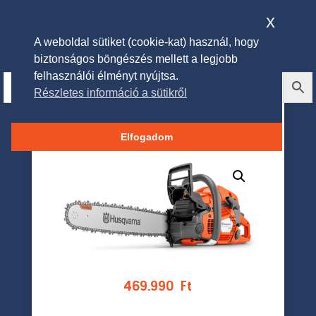
x
A weboldal sütiket (cookie-kat) használ, hogy
biztonságos böngészés mellett a legjobb
felhasználói élményt nyújtsa.
Részletes információ a sütikről
HUSQVARNA 565 benzines
láncfűrész
Elfogadom
469.990
Ft