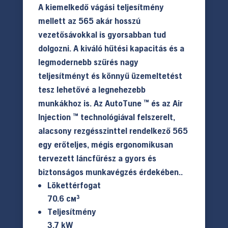
A kiemelkedő vágási teljesítmény
mellett az 565 akár hosszú
vezetősávokkal is gyorsabban tud
dolgozni. A kiváló hűtési kapacitás és a
legmodernebb szűrés nagy
teljesítményt és könnyű üzemeltetést
tesz lehetővé a legnehezebb
munkákhoz is. Az AutoTune ™ és az Air
Injection ™ technológiával felszerelt,
alacsony rezgésszinttel rendelkező 565
egy erőteljes, mégis ergonomikusan
tervezett láncfűrész a gyors és
biztonságos munkavégzés érdekében..
Lökettérfogat
70.6 см³
Teljesítmény
3.7 kW