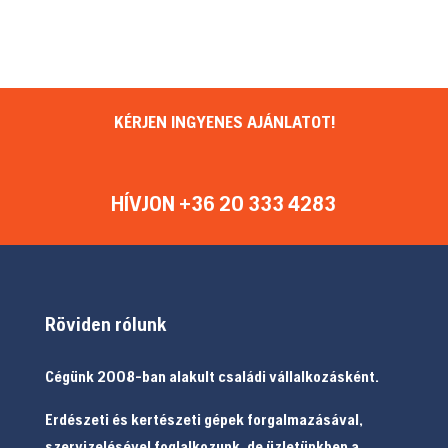
KÉRJEN INGYENES AJÁNLATOT!
HÍVJON +36 20 333 4283
Röviden rólunk
Cégünk 2008-ban alakult családi vállalkozásként.
Erdészeti és kertészeti gépek forgalmazásával,
szervizelésével foglalkozunk, de üzletünkben a