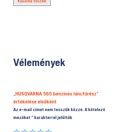
Kosárba teszem
5.999.990 Ft.
is:
119.900 Ft.
4.999.900 Ft.
Vélemények
„HUSQVARNA 565 benzines láncfűrész”
értékelése elsőként
Az e-mail címet nem tesszük közzé.
A kötelező
mezőket
*
karakterrel jelöltük