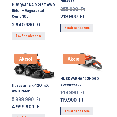
fűkasza
HUSQVARNA R 216T AWD
Original
255.990
Ft
Rider + Vágóasztal
price
Current
219.900
Ft
Combi103
was:
price
2.940.980
Ft
Kosárba teszem
255.990 Ft.
is:
219.900 Ft.
Tovább olvasom
Akció!
Akció!
HUSQVARNA 122HD60
Sövényvágó
Husqvarna R 420TsX
AWD Rider
Original
149.990
Ft
Original
price
5.999.990
Ft
Current
119.900
Ft
price
was:
Current
price
4.999.900
Ft
Kosárba teszem
was:
149.990 Ft.
price
is: