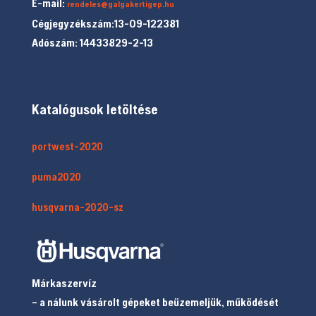
E-mail:
rendeles@galgakertigep.hu
Cégjegyzékszám:13-09-122381
Adószám: 14433829-2-13
Katalógusok letöltése
portwest-2020
puma2020
husqvarna-2020-sz
Márkaszervíz
– a nálunk vásárolt gépeket beüzemeljük, működését