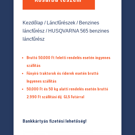
Kezdőlap
/
Láncfűrészek
/
Benzines
láncfűrész
/ HUSQVARNA 565 benzines
láncfűrész
Bruttó 50.000 Ft feletti rendelés esetén ingyenes
szállítás
Fűnyíró traktorok és riderek esetén bruttó
Ingyenes szállítás
50.000 Ft és 50 kg alatti rendelés esetén bruttó
2.990 Ft
szállítási díj
GLS Futárral
Bankkártyás fizetési lehetőség!