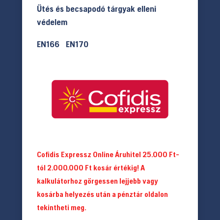
Ütés és becsapodó tárgyak elleni
védelem
EN166 EN170
Cofidis Expressz Online Áruhitel 25.000 Ft-
tól 2.000.000 Ft kosár értékig! A
kalkulátorhoz görgessen lejjebb vagy
kosárba helyezés után a pénztár oldalon
tekintheti meg.