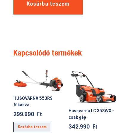
Kosárba teszem
Kapcsolódó termékek
HUSQVARNA 553RS
fűkasza
Husqvarna LC 353iVX -
299.990
Ft
csak gép
342.990
Ft
Kosárba teszem