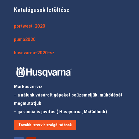
Katalógusok letöltése
portwest-2020
puma2020
husqvarna-2020-sz
Márkaszervíz
– a nálunk vásárolt gépeket beüzemeljük, működését
megmutatjuk
– garanciális javítás ( Husqvarna, McCulloch)
További szerviz szolgáltatások