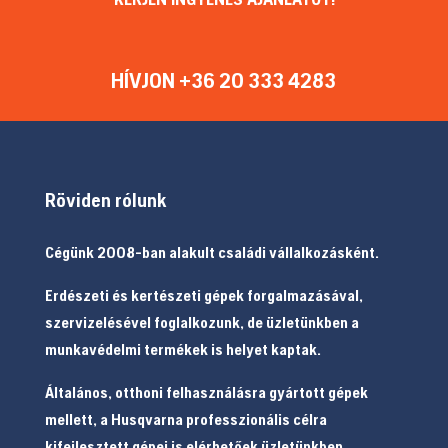
HÍVJON +36 20 333 4283
Röviden rólunk
Cégünk 2008-ban alakult családi vállalkozásként.
Erdészeti és kertészeti gépek forgalmazásával,
szervizelésével foglalkozunk, de üzletünkben a
munkavédelmi termékek is helyet kaptak.
Általános, otthoni felhasználásra gyártott gépek
mellett, a Husqvarna professzionális célra
kifejlesztett gépei is elérhetőek üzletünkben.