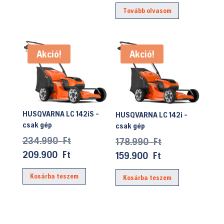
Tovább olvasom
Akció!
Akció!
HUSQVARNA LC 142iS -
HUSQVARNA LC 142i -
csak gép
csak gép
Original
234.990
Ft
Original
178.990
Ft
price
Current
price
209.900
Ft
Current
159.900
Ft
was:
price
was:
price
Kosárba teszem
234.990 Ft.
Kosárba teszem
is:
178.990 Ft.
is:
209.900 Ft.
159.900 Ft.