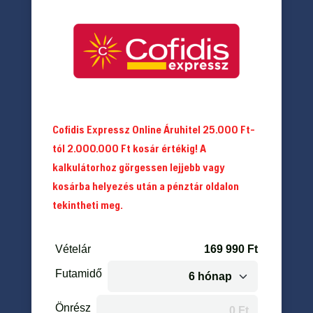
Cofidis Expressz Online Áruhitel 25.000 Ft-
tól 2.000.000 Ft kosár értékig! A
kalkulátorhoz görgessen lejjebb vagy
kosárba helyezés után a pénztár oldalon
tekintheti meg.