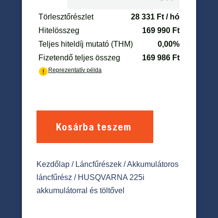
Kosárba teszem
Kezdőlap
/
Láncfűrészek
/
Akkumulátoros
láncfűrész
/ HUSQVARNA 225i
akkumulátorral és töltővel