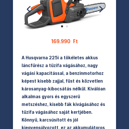
169.990
Ft
A Husqvarna 225i a tökéletes akkus
láncfűrész a tűzifa vágásához, nagy
vágási kapacitással, a benzinmotorhoz
képest kisebb zajjal, füst és közvetlen
károsanyag-kibocsátás nélkül. Kiválóan
alkalmas gyors és egyszerű
metszéshez, kisebb fák kivágásához és
tűzifa vágásához saját kertjében.
Könnyű, karcsúsított és jól
kiegyensúlyozott, ez az akkumulátoros