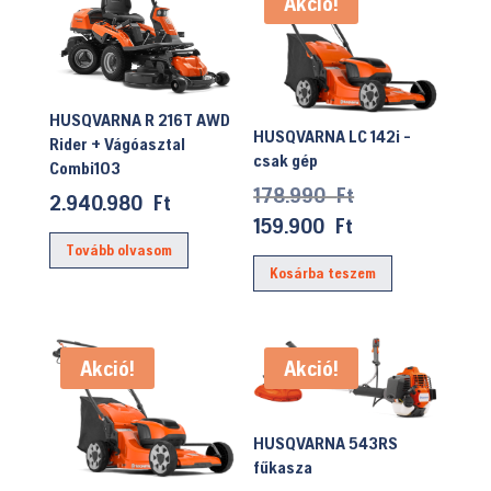
Akció!
HUSQVARNA R 216T AWD
HUSQVARNA LC 142i -
Rider + Vágóasztal
csak gép
Combi103
Original
178.990
Ft
2.940.980
Ft
price
Current
159.900
Ft
was:
price
Tovább olvasom
Kosárba teszem
178.990 Ft.
is:
159.900 Ft.
Akció!
Akció!
HUSQVARNA 543RS
fűkasza