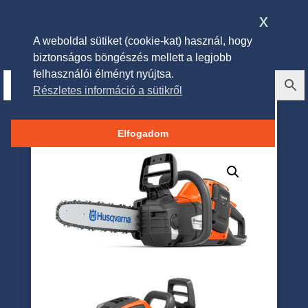
x
A weboldal sütiket (cookie-kat) használ, hogy
biztonságos böngészés mellett a legjobb
felhasználói élményt nyújtsa.
Részletes információ a sütikről
HUSQVARNA 225i
akkumulátorral és töltővel
Elfogadom