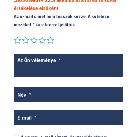
értékelése elsőként
Az e-mail címet nem tesszük közzé.
A kötelező
mezőket
*
karakterrel jelöltük
A nevem, e-mail címem, és weboldalcímem