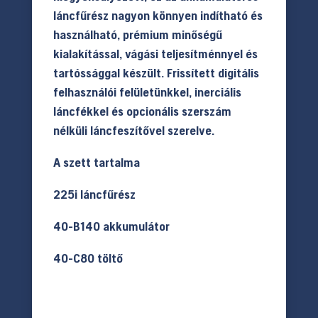
láncfűrész nagyon könnyen indítható és
használható, prémium minőségű
kialakítással, vágási teljesítménnyel és
tartóssággal készült. Frissített digitális
felhasználói felületünkkel, inerciális
láncfékkel és opcionális szerszám
nélküli láncfeszítővel szerelve.
A szett tartalma
225i láncfűrész
40-B140 akkumulátor
40-C80 töltő