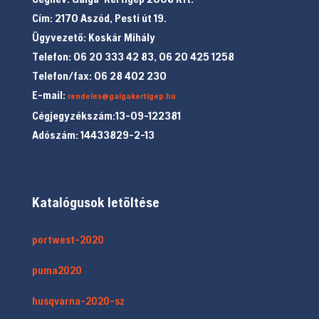
Cím: 2170 Aszód, Pesti út 19.
Ügyvezető: Koskár Mihály
Telefon: 06 20 333 42 83, 06 20 425 1258
Telefon/fax: 06 28 402 230
E-mail:
rendeles@galgakertigep.hu
Cégjegyzékszám:13-09-122381
Adószám: 14433829-2-13
Katalógusok letöltése
portwest-2020
puma2020
husqvarna-2020-sz