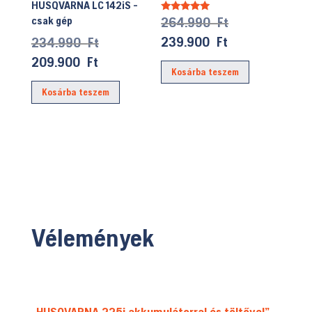
HUSQVARNA LC 142iS -
Original
264.990
Ft
csak gép
Értékelés:
5.00
price
/ 5
Current
239.900
Ft
Original
234.990
Ft
was:
price
price
Current
209.900
Ft
Kosárba teszem
264.990 Ft.
is:
was:
price
Kosárba teszem
239.900 Ft.
234.990 Ft.
is:
209.900 Ft.
Vélemények
„HUSQVARNA 225i akkumulátorral és töltővel”