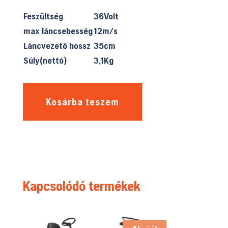
Feszültség
36Volt
max láncsebesség
12m/s
Láncvezető hossz
35cm
Súly(nettó)
3,1Kg
Kosárba teszem
Kapcsolódó termékek