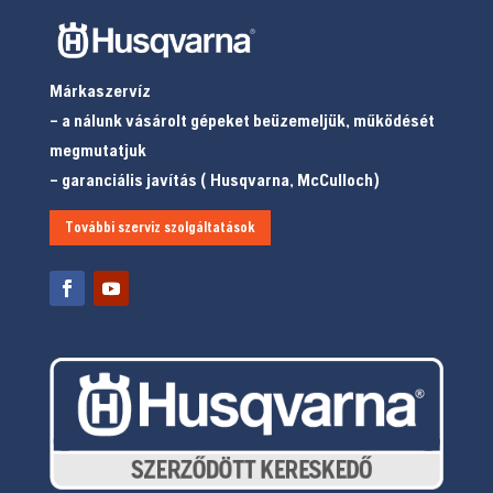
Márkaszervíz
– a nálunk vásárolt gépeket beüzemeljük, működését
megmutatjuk
– garanciális javítás ( Husqvarna, McCulloch)
További szerviz szolgáltatások