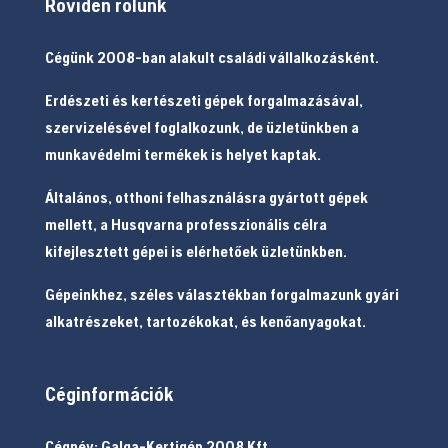
Röviden rólunk
Cégünk 2008-ban alakult családi vállalkozásként.
Erdészeti és kertészeti gépek forgalmazásával,
szervizelésével foglalkozunk, de üzletünkben a
munkavédelmi termékek is helyet kaptak.
Általános, otthoni felhasználásra gyártott gépek
mellett, a Husqvarna professzionális célra
kifejlesztett gépei is elérhetőek üzletünkben.
Gépeinkhez, széles választékban forgalmazunk gyári
alkatrészeket, tartozékokat, és kenőanyagokat.
Céginformációk
Cégnév: Galga-Kertigép 2008 Kft.