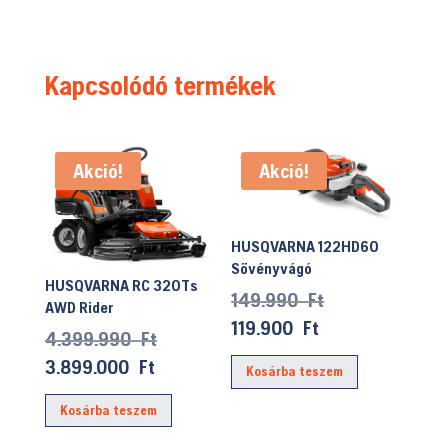
Kapcsolódó termékek
Akció!
Akció!
HUSQVARNA 122HD60
Sövényvágó
HUSQVARNA RC 320Ts
Original
149.990
Ft
AWD Rider
price
Current
119.900
Ft
Original
4.399.990
Ft
was:
price
price
Current
3.899.000
Ft
Kosárba teszem
149.990 Ft.
is:
was:
price
119.900 Ft.
Kosárba teszem
4.399.990 Ft.
is:
3.899.000 Ft.