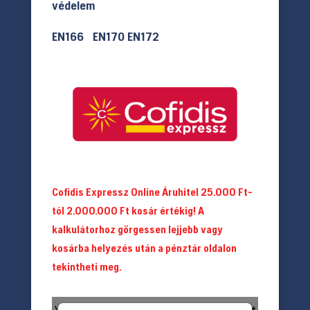
védelem
EN166 EN170 EN172
Cofidis Expressz Online Áruhitel 25.000 Ft-
tól 2.000.000 Ft kosár értékig! A
kalkulátorhoz görgessen lejjebb vagy
kosárba helyezés után a pénztár oldalon
tekintheti meg.