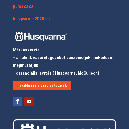
puma2020
husqvarna-2020-sz
Márkaszervíz
– a nálunk vásárolt gépeket beüzemeljük, működését
megmutatjuk
– garanciális javítás ( Husqvarna, McCulloch)
További szerviz szolgáltatások