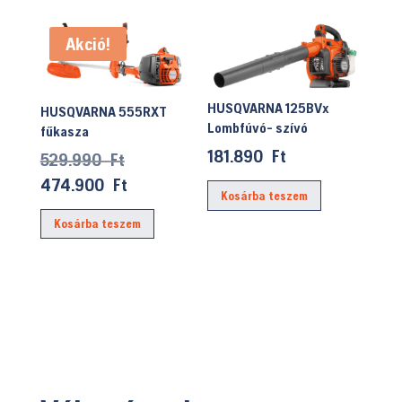
Akció!
HUSQVARNA 125BVx
HUSQVARNA 555RXT
Lombfúvó- szívó
fűkasza
181.890
Ft
Original
529.990
Ft
price
Current
474.900
Ft
Kosárba teszem
was:
price
Kosárba teszem
529.990 Ft.
is:
474.900 Ft.