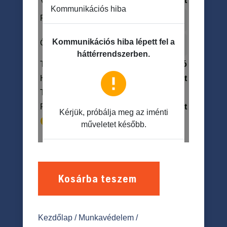
Kosárba teszem
Kezdőlap
/
Munkavédelem
/