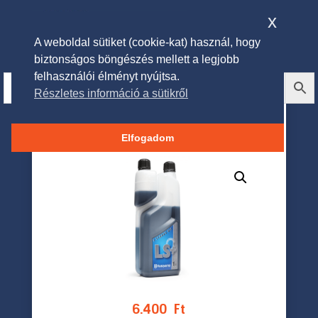
x
A weboldal sütiket (cookie-kat) használ, hogy
biztonságos böngészés mellett a legjobb
felhasználói élményt nyújtsa.
Részletes információ a sütikről
Husqvarna LS+ kétütemű
adalékolaj 1L
Elfogadom
6.400
Ft