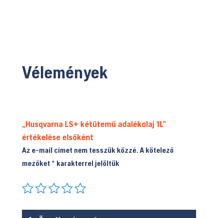
Vélemények
„Husqvarna LS+ kétütemű adalékolaj 1L”
értékelése elsőként
Az e-mail címet nem tesszük közzé.
A kötelező
mezőket
*
karakterrel jelöltük