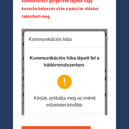
kalkulátorhoz görgessen lejjebb vagy
kosárba helyezés után a pénztár oldalon
tekintheti meg.