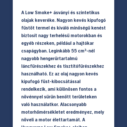
A Low Smoke+ ásványi és szintetikus
olajak keveréke. Nagyon kevés kipufogó
füstöt termel és kiváló minőségű kenést
biztosít nagy terhelésű motorokban és
egyéb részeken, például a hajtókar
csapágyban. Leginkább 55 cm³-nél
nagyobb hengerűrtartalmú
láncfűrészekhez és tisztítófűrészekhez
használható. Ez az olaj nagyon kevés
kipufogó füst-kibocsátással
rendelkezik, ami különösen fontos a
növénnyel sűrűn benőtt területeken
való használatkor. Alacsonyabb
motorhőmérsékletet eredményez, mely
növeli a motor élettartamát. A