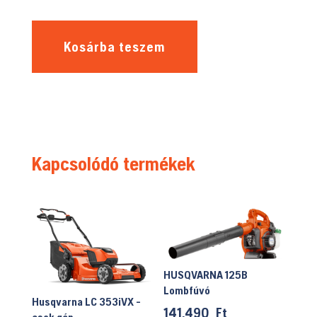
Kosárba teszem
Kapcsolódó termékek
HUSQVARNA 125B
Lombfúvó
Husqvarna LC 353iVX -
141.490
Ft