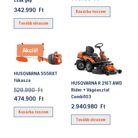
csak gép
342.990
Ft
Kosárba teszem
Tovább olvasom
Akció!
HUSQVARNA 555RXT
fűkasza
HUSQVARNA R 216T AWD
Original
529.990
Ft
Rider + Vágóasztal
Combi103
price
Current
474.900
Ft
was:
price
2.940.980
Ft
Kosárba teszem
529.990 Ft.
is:
Tovább olvasom
474.900 Ft.