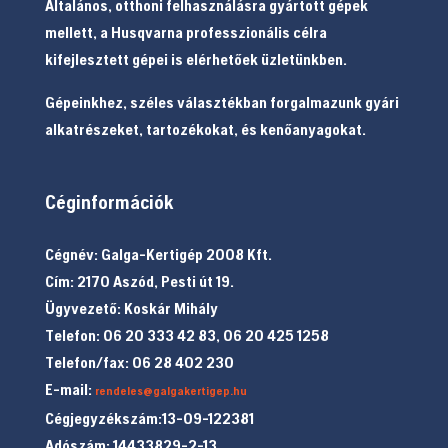
Általános, otthoni felhasználásra gyártott gépek
mellett, a Husqvarna professzionális célra
kifejlesztett gépei is elérhetőek üzletünkben.
Gépeinkhez, széles választékban forgalmazunk gyári
alkatrészeket, tartozékokat, és kenőanyagokat.
Céginformációk
Cégnév: Galga-Kertigép 2008 Kft.
Cím: 2170 Aszód, Pesti út 19.
Ügyvezető: Koskár Mihály
Telefon: 06 20 333 42 83, 06 20 425 1258
Telefon/fax: 06 28 402 230
E-mail:
rendeles@galgakertigep.hu
Cégjegyzékszám:13-09-122381
Adószám: 14433829-2-13