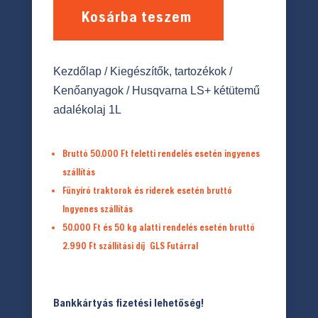
Kosárba teszem
Kezdőlap
/
Kiegészítők, tartozékok
/
Kenőanyagok
/ Husqvarna LS+ kétütemű
adalékolaj 1L
Bruttó 50.000 Ft feletti rendelés esetén ingyenes
szállítás
Fűnyíró traktorok és riderek esetén bruttó
Ingyenes szállítás
50.000 Ft és 50 kg alatti rendelés esetén bruttó
2.990 Ft
szállítási díj
GLS Futárral
Bankkártyás fizetési lehetőség!