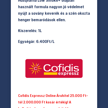
Husqvarna Low Smoke+ olajban
használt formula nagyon jó védelmet
nyújt a sovány keverék és a szén okozta
henger bemaródások ellen.
Kiszerelés: 1L
Egységár: 6.400Ft/L
Cofidis Expressz Online Áruhitel 25.000 Ft-
tól 2.000.000 Ft kosár értékig! A