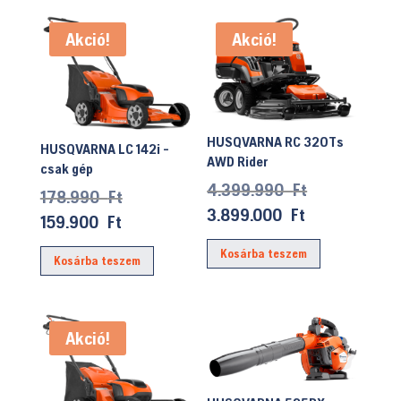
Akció!
Akció!
HUSQVARNA RC 320Ts
HUSQVARNA LC 142i -
AWD Rider
csak gép
Original
4.399.990
Ft
Original
178.990
Ft
price
Current
3.899.000
Ft
price
Current
159.900
Ft
was:
price
was:
price
Kosárba teszem
4.399.990 F
is:
Kosárba teszem
178.990 Ft.
is:
3.899.000 Ft
159.900 Ft.
Akció!