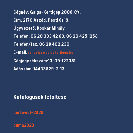
Cégnév: Galga-Kertigép 2008 Kft.
Cím: 2170 Aszód, Pesti út 19.
Ügyvezető: Koskár Mihály
Telefon: 06 20 333 42 83, 06 20 425 1258
Telefon/fax: 06 28 402 230
E-mail:
rendeles@galgakertigep.hu
Cégjegyzékszám:13-09-122381
Adószám: 14433829-2-13
Katalógusok letöltése
portwest-2020
puma2020