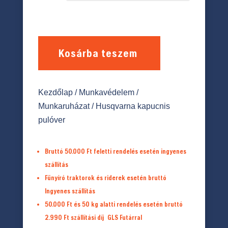
Kosárba teszem
Kezdőlap
/
Munkavédelem
/
Munkaruházat
/ Husqvarna kapucnis
pulóver
Bruttó 50.000 Ft feletti rendelés esetén ingyenes
szállítás
Fűnyíró traktorok és riderek esetén bruttó
Ingyenes szállítás
50.000 Ft és 50 kg alatti rendelés esetén bruttó
2.990 Ft
szállítási díj
GLS Futárral