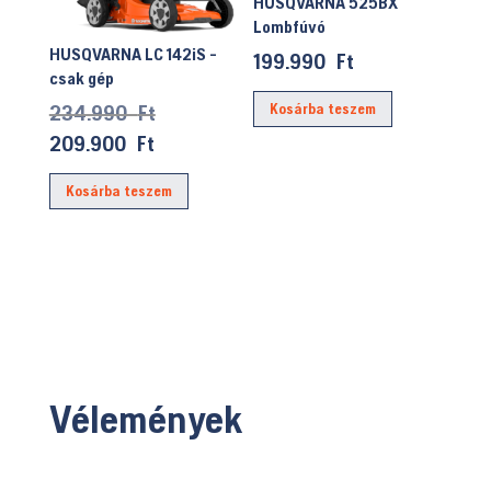
HUSQVARNA 525BX
Lombfúvó
HUSQVARNA LC 142iS -
199.990
Ft
csak gép
Original
234.990
Ft
Kosárba teszem
price
Current
209.900
Ft
was:
price
Kosárba teszem
234.990 Ft.
is:
209.900 Ft.
Vélemények