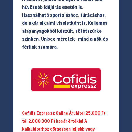
hűvösebb időjárás esetén is.
Használható sportoláshoz, túrázáshoz,
de akár alkalmi viseletként is. Kellemes
alapanyagokból készült, sötétszürke
színben. Unisex méretek- mind a nők és
férfiak számára.
Cofidis Expressz Online Áruhitel 25.000 Ft-
tól 2.000.000 Ft kosár értékig! A
kalkulátorhoz görgessen lejjebb vagy