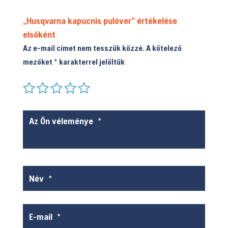
„Husqvarna kapucnis pulóver” értékelése
elsőként
Az e-mail címet nem tesszük közzé.
A kötelező
mezőket
*
karakterrel jelöltük