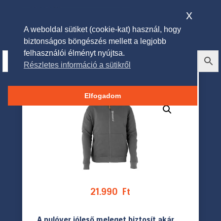
x
A weboldal sütiket (cookie-kat) használ, hogy
biztonságos böngészés mellett a legjobb
felhasználói élményt nyújtsa.
Részletes információ a sütikről
Husqvarna kapucnis pulóver
Elfogadom
21.990
Ft
A pulóver jóleső meleget biztosít akár