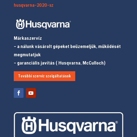
husqvarna-2020-sz
Márkaszervíz
– a nálunk vásárolt gépeket beüzemeljük, működését
megmutatjuk
– garanciális javítás ( Husqvarna, McCulloch)
További szerviz szolgáltatások