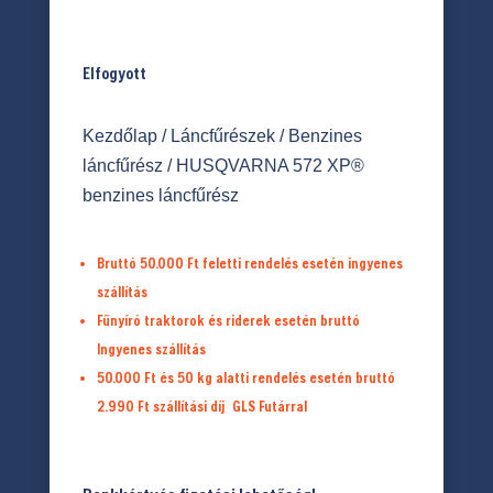
Elfogyott
Kezdőlap
/
Láncfűrészek
/
Benzines
láncfűrész
/ HUSQVARNA 572 XP®
benzines láncfűrész
Bruttó 50.000 Ft feletti rendelés esetén ingyenes
szállítás
Fűnyíró traktorok és riderek esetén bruttó
Ingyenes szállítás
50.000 Ft és 50 kg alatti rendelés esetén bruttó
2.990 Ft
szállítási díj
GLS Futárral