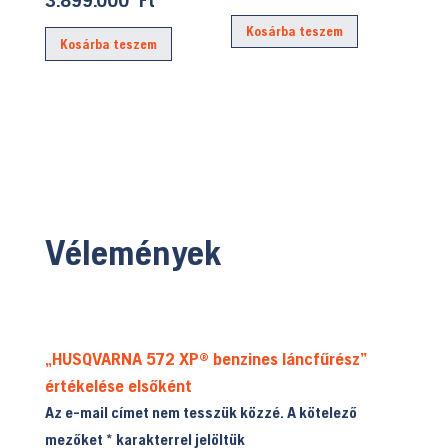
was:
price
was:
price
Kosárba teszem
5.999.990 Ft
is:
Kosárba teszem
4.399.990 Ft.
is:
4.999.900 F
3.899.000 Ft.
Vélemények
„HUSQVARNA 572 XP® benzines láncfűrész”
értékelése elsőként
Az e-mail címet nem tesszük közzé.
A kötelező
mezőket
*
karakterrel jelöltük