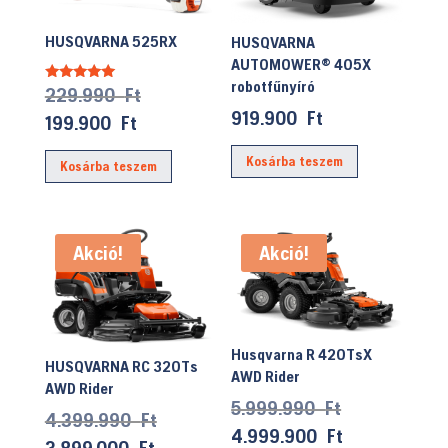
HUSQVARNA 525RX
HUSQVARNA
AUTOMOWER® 405X
robotfűnyíró
Original
229.990
Ft
Értékelés:
5.00
919.900
Ft
price
/ 5
Current
199.900
Ft
was:
price
Kosárba teszem
Kosárba teszem
229.990 Ft.
is:
199.900 Ft.
Akció!
Akció!
Husqvarna R 420TsX
HUSQVARNA RC 320Ts
AWD Rider
AWD Rider
Original
5.999.990
Ft
Original
4.399.990
Ft
price
Current
4.999.900
Ft
price
Current
3.899.000
Ft