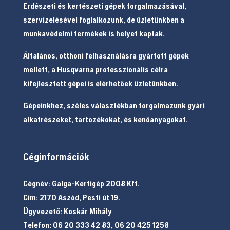
Erdészeti és kertészeti gépek forgalmazásával,
szervizelésével foglalkozunk, de üzletünkben a
munkavédelmi termékek is helyet kaptak.
Általános, otthoni felhasználásra gyártott gépek
mellett, a Husqvarna professzionális célra
kifejlesztett gépei is elérhetőek üzletünkben.
Gépeinkhez, széles választékban forgalmazunk gyári
alkatrészeket, tartozékokat, és kenőanyagokat.
Céginformációk
Cégnév: Galga-Kertigép 2008 Kft.
Cím: 2170 Aszód, Pesti út 19.
Ügyvezető: Koskár Mihály
Telefon: 06 20 333 42 83, 06 20 425 1258