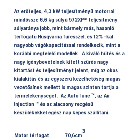
Az erőteljes, 4,3 kW teljesítményű motorral
mindössze 6,6 kg súlyú 572XP® teljesítmény-
súlyaránya jobb, mint bármely más, hasonló
térfogatú Husqvarna fűrésszel, és 12% -kal
nagyobb vágókapacitással rendelkezik, mint a
korábbi megfelelő modellek. A kiváló hűtés és a
nagy igénybevételnek kitett szűrés nagy
kitartást és teljesítményt jelent, míg az okos
kialakítás és az egyszerű kezelhetőség magas
vezetősínek mellett is magas szinten tartja a
termelékenységet. Az AutoTune ™, az Air
Injection ™ és az alacsony rezgésű
készülékekkel egész nap képes szállítani.
3
Motor térfogat
70,6cm