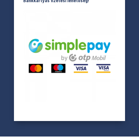
Bankkártyás fizetési lehetőség!