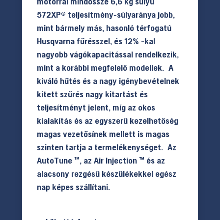
motorral mindössze 6,6 kg súlyú
572XP® teljesítmény-súlyaránya jobb,
mint bármely más, hasonló térfogatú
Husqvarna fűrésszel, és 12% -kal
nagyobb vágókapacitással rendelkezik,
mint a korábbi megfelelő modellek. A
kiváló hűtés és a nagy igénybevételnek
kitett szűrés nagy kitartást és
teljesítményt jelent, míg az okos
kialakítás és az egyszerű kezelhetőség
magas vezetősínek mellett is magas
szinten tartja a termelékenységet. Az
AutoTune ™, az Air Injection ™ és az
alacsony rezgésű készülékekkel egész
nap képes szállítani.