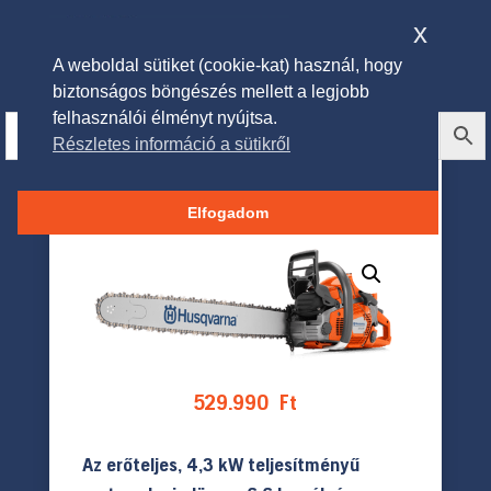
x
A weboldal sütiket (cookie-kat) használ, hogy
biztonságos böngészés mellett a legjobb
felhasználói élményt nyújtsa.
Részletes információ a sütikről
HUSQVARNA 572 XP® benzines
láncfűrész
Elfogadom
529.990
Ft
Az erőteljes, 4,3 kW teljesítményű