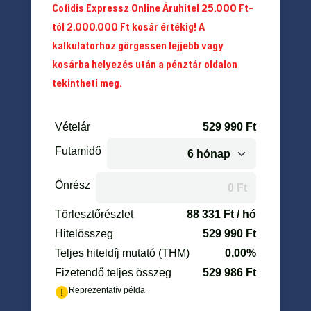
Cofidis Expressz Online Áruhitel 25.000 Ft-
tól 2.000.000 Ft kosár értékig! A
kalkulátorhoz görgessen lejjebb vagy
kosárba helyezés után a pénztár oldalon
tekintheti meg.