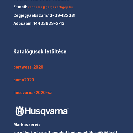
E-mail:
rendeles@galgakertigep.hu
Cégjegyzékszám:13-09-122381
Adószám: 14433829-2-13
Katalógusok letöltése
portwest-2020
puma2020
husqvarna-2020-sz
Márkaszervíz
– a nálunk vásárolt gépeket beüzemeljük, működését