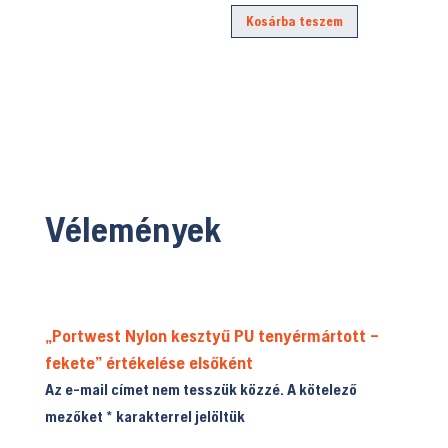
was:
price
Kosárba teszem
229.990 Ft.
is:
199.900 Ft.
Vélemények
„Portwest Nylon kesztyű PU tenyérmártott –
fekete” értékelése elsőként
Az e-mail címet nem tesszük közzé.
A kötelező
mezőket
*
karakterrel jelöltük