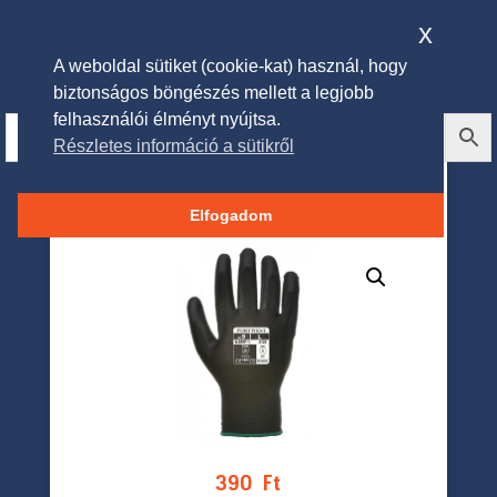
x
A weboldal sütiket (cookie-kat) használ, hogy
biztonságos böngészés mellett a legjobb
felhasználói élményt nyújtsa.
Részletes információ a sütikről
Portwest Nylon kesztyű PU
tenyérmártott – fekete
Elfogadom
390
Ft