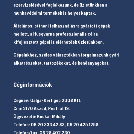
szervizelésével foglalkozunk, de üzletünkben a
munkavédelmi termékek is helyet kaptak.
Általános, otthoni felhasználásra gyártott gépek
mellett, a Husqvarna professzionális célra
kifejlesztett gépei is elérhetőek üzletünkben.
Gépeinkhez, széles választékban forgalmazunk gyári
alkatrészeket, tartozékokat, és kenőanyagokat.
Céginformációk
Cégnév: Galga-Kertigép 2008 Kft.
Cím: 2170 Aszód, Pesti út 19.
Ügyvezető: Koskár Mihály
Telefon: 06 20 333 42 83, 06 20 425 1258
Telefon/fax: 06 28 402 230