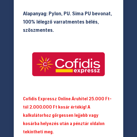
Alapanyag: Pylon, PU. Sima PU bevonat,
100% lélegző varratmentes bélés,
szöszmentes.
Cofidis Expressz Online Áruhitel 25.000 Ft-
tól 2.000.000 Ft kosár értékig! A
kalkulátorhoz görgessen lejjebb vagy
kosárba helyezés után a pénztár oldalon
tekintheti meg.