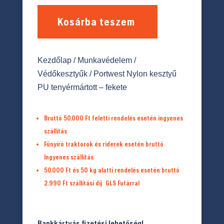
Kosárba teszem
Kezdőlap
/
Munkavédelem
/
Védőkesztyűk
/ Portwest Nylon kesztyű
PU tenyérmártott – fekete
Bruttó 50.000 Ft feletti rendelés esetén ingyenes
szállítás
Fűnyíró traktorok és riderek esetén bruttó
Ingyenes szállítás
50.000 Ft és 50 kg alatti rendelés esetén bruttó
2.990 Ft
szállítási díj
GLS Futárral
Bankkártyás fizetési lehetőség!