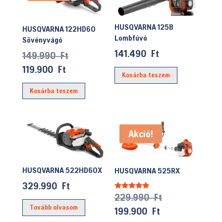
HUSQVARNA 125B
HUSQVARNA 122HD60
Lombfúvó
Sövényvágó
141.490
Ft
Original
149.990
Ft
price
Current
119.900
Ft
Kosárba teszem
was:
price
Kosárba teszem
149.990 Ft.
is:
119.900 Ft.
Akció!
HUSQVARNA 522HD60X
HUSQVARNA 525RX
329.990
Ft
Original
229.990
Ft
Értékelés:
5.00
Tovább olvasom
price
/ 5
Current
199.900
Ft