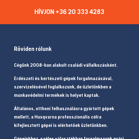
HÍVJON +36 20 333 4283
Röviden rólunk
Cégünk 2008-ban alakult családi vállalkozásként.
Erdészeti és kertészeti gépek forgalmazásával,
szervizelésével foglalkozunk, de üzletünkben a
munkavédelmi termékek is helyet kaptak.
Általános, otthoni felhasználásra gyártott gépek
mellett, a Husqvarna professzionális célra
kifejlesztett gépei is elérhetőek üzletünkben.
Gépeinkhez, széles választékban forgalmazunk gyári