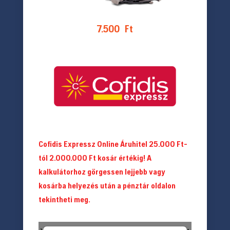
7.500
Ft
Cofidis Expressz Online Áruhitel 25.000 Ft-
tól 2.000.000 Ft kosár értékig! A
kalkulátorhoz görgessen lejjebb vagy
kosárba helyezés után a pénztár oldalon
tekintheti meg.