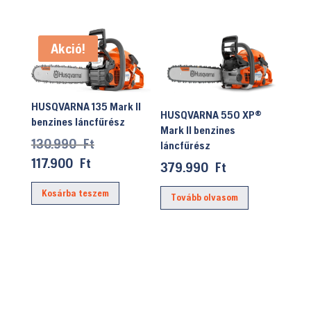
Akció!
HUSQVARNA 135 Mark II
HUSQVARNA 550 XP®
benzines láncfűrész
Mark II benzines
Original
130.990
Ft
láncfűrész
price
Current
117.900
Ft
379.990
Ft
was:
price
Kosárba teszem
130.990 Ft.
is:
Tovább olvasom
117.900 Ft.