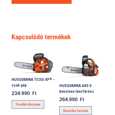
Kapcsolódó termékek
HUSQVARNA T535i XP® -
csak gép
HUSQVARNA 445 S
benzines láncfűrész
234.990
Ft
264.990
Ft
Tovább olvasom
Kosárba teszem