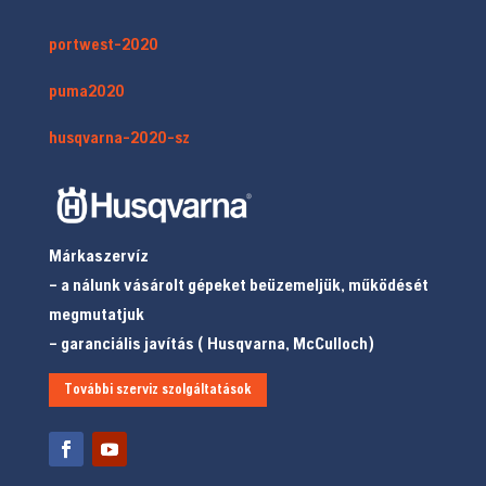
portwest-2020
puma2020
husqvarna-2020-sz
Márkaszervíz
– a nálunk vásárolt gépeket beüzemeljük, működését
megmutatjuk
– garanciális javítás ( Husqvarna, McCulloch)
További szerviz szolgáltatások