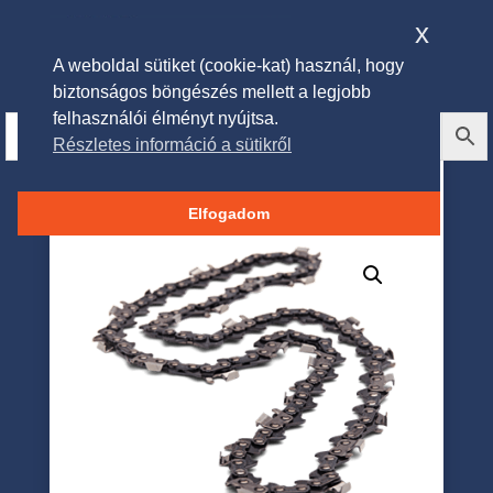
x
A weboldal sütiket (cookie-kat) használ, hogy
biztonságos böngészés mellett a legjobb
felhasználói élményt nyújtsa.
Részletes információ a sütikről
Fűrészlánc 3/8″ 1.6mm 60
szem
Elfogadom