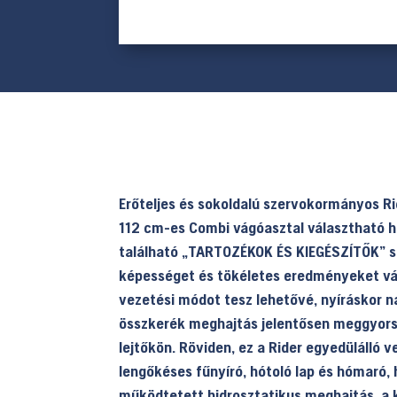
Erőteljes és sokoldalú szervokormányos Ri
112 cm-es Combi vágóasztal választható ho
található „TARTOZÉKOK ÉS KIEGÉSZÍTŐK” s
képességet és tökéletes eredményeket várn
vezetési módot tesz lehetővé, nyíráskor n
összkerék meghajtás jelentősen meggyorsít
lejtőkön. Röviden, ez a Rider egyedülálló
lengőkéses fűnyíró, hótoló lap és hómaró,
működtetett hidrosztatikus meghajtás, a 