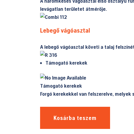
A háromkéses vágóasztal első osztályú fűny
levágatlan területet átmérője.
Lebegő vágóasztal
A lebegő vágóasztal követi a talaj felszín
Támogató kerekek
Támogató kerekek
Forgó kerekekkel van felszerelve, melyek s
Kosárba teszem