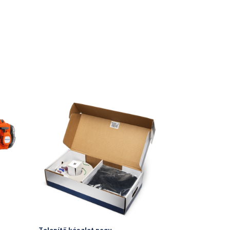
urrent
rice
:
19.900 Ft.
Telepítő készlet nagy