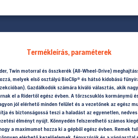
Termékleírás, paraméterek
der, Twin motorral és összkerék (All-Wheel-Drive) meghajtás
zzá, melyek első osztályú BioClip® és hátsó kidobású fűnyírá
zekcióban). Gazdálkodók számára kiváló választás, akik na
ak el a Ridertől egész évben. A törzscsuklós kormánymű és a
agyon jól elérhető minden felület és a vezetőnek az egész mu
ja és biztonságossá teszi a haladást az egyenetlen, nedves 
 vezetési élményt nyújt. Könnyedén felszerelhető számos kieg
 hogy a maximumot hozza ki a gépből egész évben. Remek tulaj
könnyen elérhető kezelőelemek, fényszórók és a vágóasztal 