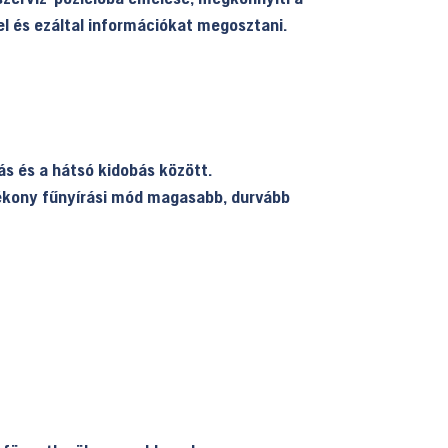
el és ezáltal információkat megosztani.
ás és a hátsó kidobás között.
atékony fűnyírási mód magasabb, durvább