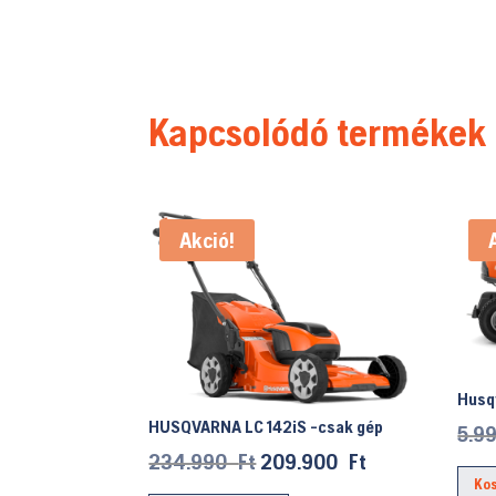
Kapcsolódó termékek
Akció!
Husq
HUSQVARNA LC 142iS -csak gép
5.9
Original
Current
234.990
Ft
209.900
Ft
Ko
price
price