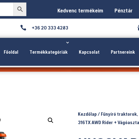
Kedvenc termékeim
Pénztár

+36 20 333 4283
Főoldal
Termékkategóriák
Kapcsolat
Partnereink
Kezdőlap
/
Fűnyíró traktorok,
316TX AWD Rider + Vágóasztal