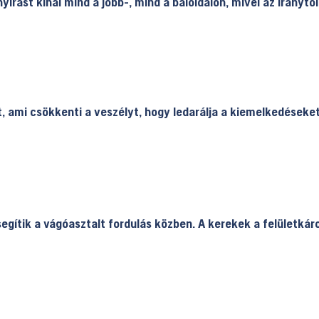
írást kínál mind a jobb-, mind a baloldalon, mivel az iránytó
ét, ami csökkenti a veszélyt, hogy ledarálja a kiemelkedéseket
egítik a vágóasztalt fordulás közben. A kerekek a felületkár