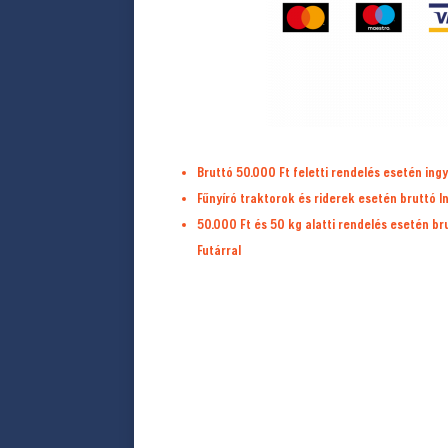
Bruttó 50.000 Ft feletti rendelés esetén ingy
Fűnyíró traktorok és riderek esetén bruttó I
50.000 Ft és 50 kg alatti rendelés esetén b
Futárral