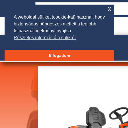
x
A weboldal sütiket (cookie-kat) használ, hogy
biztonságos böngészés mellett a legjobb

rendeles@galgakertigep.hu
felhasználói élményt nyújtsa.
Részletes információ a sütikről
Elfogadom