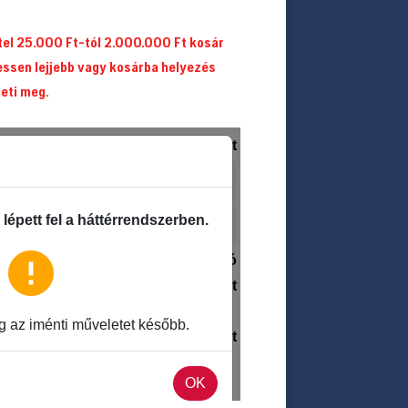
itel 25.000 Ft-tól 2.000.000 Ft kosár
essen lejjebb vagy kosárba helyezés
heti meg.