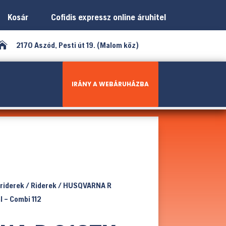
Kosár
Cofidis expressz online áruhitel

2170 Aszód, Pesti út 19. (Malom köz)
IRÁNY A WEBÁRUHÁZBA
 riderek
/
Riderek
/ HUSQVARNA R
 – Combi 112