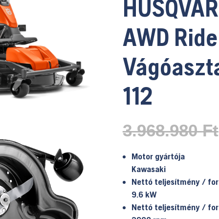
HUSQVAR
AWD Ride
Vágóaszta
112
3.968.980
Ft
Motor gyártója
Kawasaki
Nettó teljesítmény / fo
9.6 kW
Nettó teljesítmény / fo