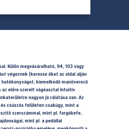
sal. Külön megvásárolható, 94, 103 vagy
st végeznek (keresse őket az oldal alján
gy hatékonyságot, kiemelkedő manőverező
z előre szerelt vágóasztal intuitív
nkaterületre nagyon jó rálátása van. Az
és csúszós felületen csakúgy, mint a
észítő szerszámmal, mint pl. forgókefe,
donságai, mint pl. a pedállal
szerviz-pozícióba emelése, megkönnyíti a