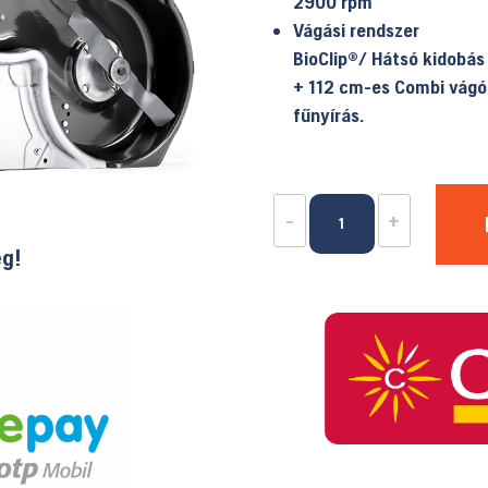
2900 rpm
Vágási rendszer
BioClip®/ Hátsó kidobás
+ 112 cm-es Combi vágóa
fűnyírás.
HUSQVARNA
-
+
R
ég!
316TX
AWD
Rider
+
Vágóasztal
-
Combi
112