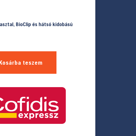
sztal, BioClip és hátsó kidobású
Kosárba teszem