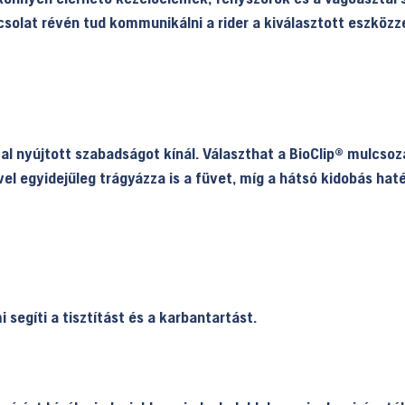
solat révén tud kommunikálni a rider a kiválasztott eszközz
al nyújtott szabadságot kínál. Választhat a BioClip® mulcsoz
el egyidejűleg trágyázza is a füvet, míg a hátsó kidobás h
 segíti a tisztítást és a karbantartást.