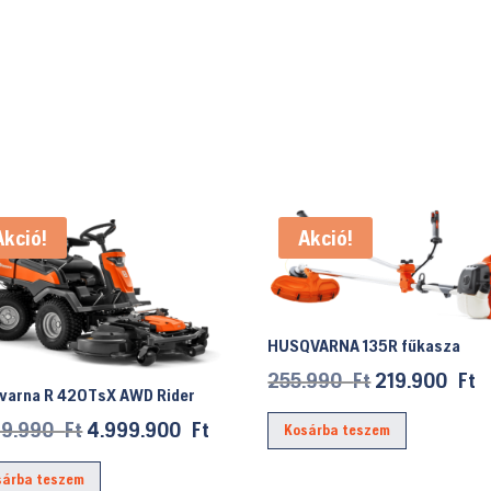
Akció!
Akció!
HUSQVARNA 135R fűkasza
Original
C
255.990
Ft
219.900
Ft
varna R 420TsX AWD Rider
price
p
Original
Current
99.990
Ft
4.999.900
Ft
Kosárba teszem
was:
is
price
price
255.990 Ft.
2
sárba teszem
was:
is: