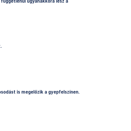
l függetlenül ugyanakkora lesz a
.
osodást is megelőzik a gyepfelszínen.