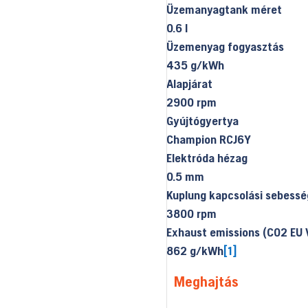
Üzemanyagtank méret
0.6 l
Üzemenyag fogyasztás
435 g/kWh
Alapjárat
2900 rpm
Gyújtógyertya
Champion RCJ6Y
Elektróda hézag
0.5 mm
Kuplung kapcsolási sebessé
3800 rpm
Exhaust emissions (CO2 EU 
862 g/kWh
[1]
Meghajtás