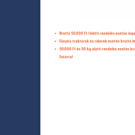
Bruttó 50.000 Ft feletti rendelés esetén ingy
Fűnyíró traktorok és riderek esetén bruttó I
50.000 Ft és 50 kg alatti rendelés esetén b
Futárral