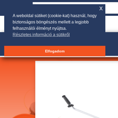
x
A weboldal sütiket (cookie-kat) használ, hogy
biztonságos böngészés mellett a legjobb

rendeles@galgakertigep.hu
felhasználói élményt nyújtsa.
Részletes információ a sütikről
Elfogadom