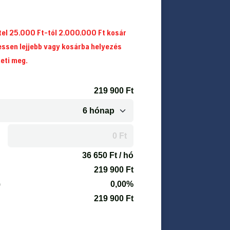
itel 25.000 Ft-tól 2.000.000 Ft kosár
essen lejjebb vagy kosárba helyezés
heti meg.