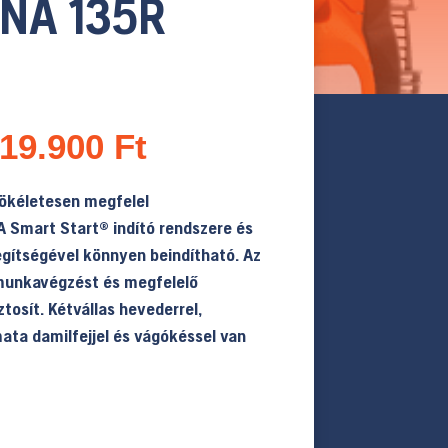
NA 135R
riginal
Current
19.900
Ft
rice
price
as:
is:
tökéletesen megfelel
55.990 Ft.
219.900 Ft.
A Smart Start® indító rendszere és
gítségével könnyen beindítható. Az
munkavégzést és megfelelő
osít. Kétvállas hevederrel,
ata damilfejjel és vágókéssel van