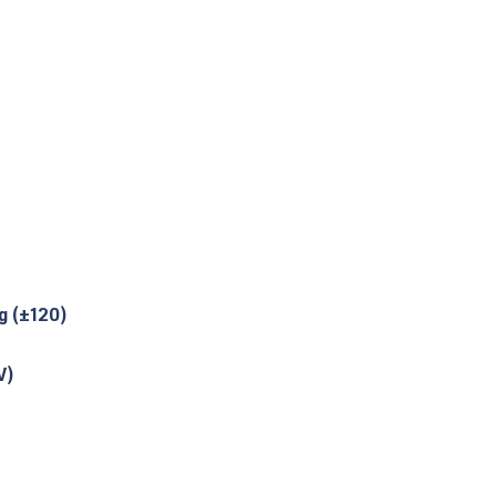
g (±120)
V)