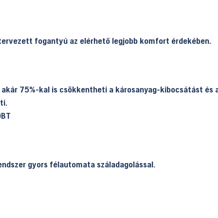
tervezett fogantyú az elérhető legjobb komfort érdekében.
 akár 75%-kal is csökkentheti a károsanyag-kibocsátást és
i.
endszer gyors félautomata száladagolással.