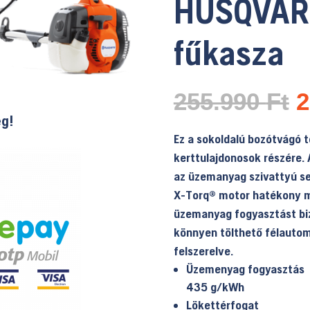
HUSQVAR
fűkasza
O
255.990
Ft
2
p
ég!
w
Ez a sokoldalú bozótvágó 
2
kerttulajdonosok részére. 
az üzemanyag szivattyú se
X-Torq® motor hatékony 
üzemanyag fogyasztást bizt
könnyen tölthető félautom
felszerelve.
Üzemenyag fogyasztás
435 g/kWh
Lökettérfogat