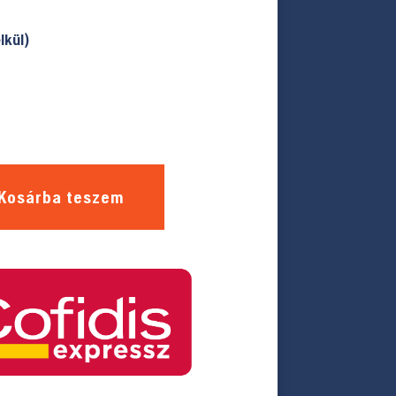
lkül)
Kosárba teszem