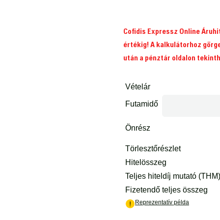
Cofidis Expressz Online Áruh
értékig! A kalkulátorhoz görg
után a pénztár oldalon tekint