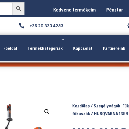
Kedvenc termékeim
Pénztár

+36 20 333 4283
Főoldal
Termékkategóriák
Kapcsolat
Partnereink
Kezdőlap
/
Szegélyvágók, Fű
fűkaszák
/ HUSQVARNA 135R 