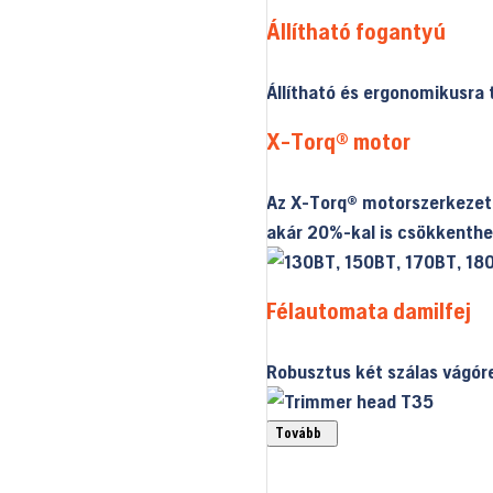
Állítható fogantyú
Állítható és ergonomikusra 
X-Torq® motor
Az X-Torq® motorszerkezet
akár 20%-kal is csökkenthet
Félautomata damilfej
Robusztus két szálas vágór
Tovább