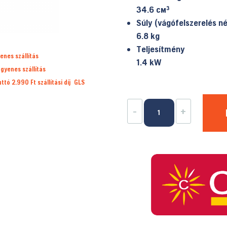
34.6 см³
Súly (vágófelszerelés né
6.8 kg
Teljesítmény
enes szállítás
1.4 kW
ngyenes szállítás
ruttó 2.990 Ft
szállítási díj
GLS
HUSQVARNA
-
+
135R
fűkasza
mennyiség