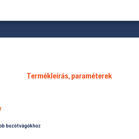
Termékleírás, paraméterek
r
bb bozótvágókhoz