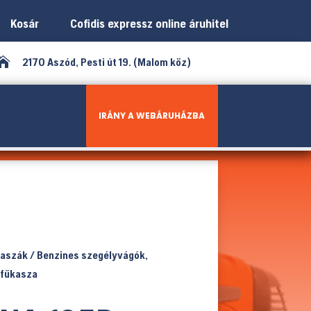
Kosár
Cofidis expressz online áruhitel

2170 Aszód, Pesti út 19. (Malom köz)
IRÁNY A WEBÁRUHÁZBA
kaszák
/
Benzines szegélyvágók,
fűkasza