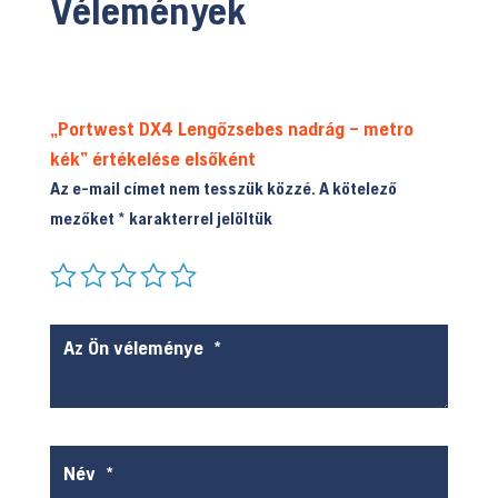
Vélemények
termékolda
termékoldalon
választhat
választhatók
ki
ki
„Portwest DX4 Lengőzsebes nadrág – metro
kék” értékelése elsőként
Az e-mail címet nem tesszük közzé.
A kötelező
mezőket
*
karakterrel jelöltük