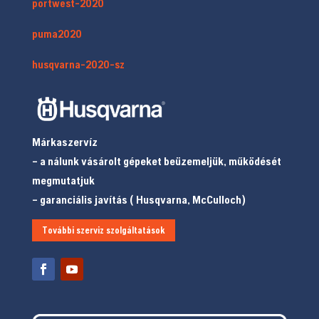
portwest-2020
puma2020
husqvarna-2020-sz
Márkaszervíz
– a nálunk vásárolt gépeket beüzemeljük, működését
megmutatjuk
– garanciális javítás ( Husqvarna, McCulloch)
További szerviz szolgáltatások