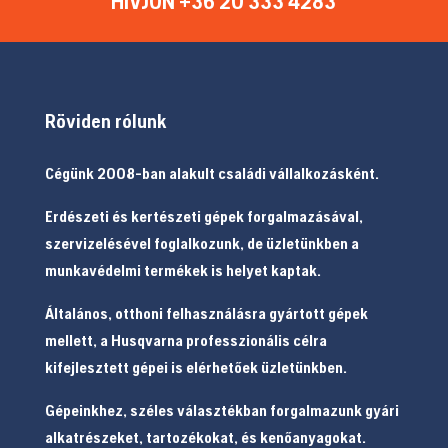
HÍVJON +36 20 333 4283
Röviden rólunk
Cégünk 2008-ban alakult családi vállalkozásként.
Erdészeti és kertészeti gépek forgalmazásával,
szervizelésével foglalkozunk, de üzletünkben a
munkavédelmi termékek is helyet kaptak.
Általános, otthoni felhasználásra gyártott gépek
mellett, a Husqvarna professzionális célra
kifejlesztett gépei is elérhetőek üzletünkben.
Gépeinkhez, széles választékban forgalmazunk gyári
alkatrészeket, tartozékokat, és kenőanyagokat.