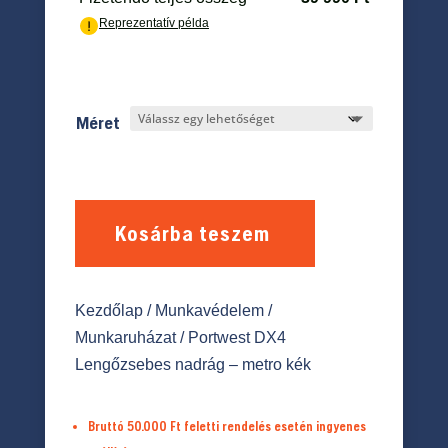
Méret
Kosárba teszem
Kezdőlap
/
Munkavédelem
/
Munkaruházat
/ Portwest DX4
Lengőzsebes nadrág – metro kék
Bruttó 50.000 Ft feletti rendelés esetén ingyenes