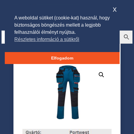
x
A weboldal sütiket (cookie-kat) használ, hogy
biztonságos böngészés mellett a legjobb
felhasználói élményt nyújtsa.
Részletes információ a sütikről
Portwest DX4 Lengőzsebes
nadrág – metro kék
Elfogadom