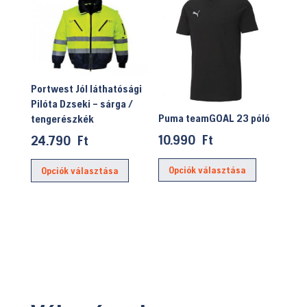
variációja
variációja
van.
van.
A
A
változatok
változatok
a
a
Portwest Jól láthatósági
termékoldalon
termékolda
Pilóta Dzseki – sárga /
választhatók
választhat
Puma teamGOAL 23 póló
tengerészkék
ki
ki
10.990
Ft
24.790
Ft
Ennek
Ennek
Opciók választása
Opciók választása
a
a
terméknek
terméknek
több
több
variációja
variációja
van.
van.
A
A
változatok
változatok
a
a