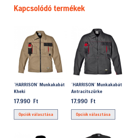
Kapcsolódó termékek
´HARRISON´ Munkakabát
´HARRISON´ Munkakabát
Kheki
Antracitszürke
17.990
Ft
17.990
Ft
Ennek
Ennek
Opciók választása
Opciók választása
a
a
terméknek
terméknek
több
több