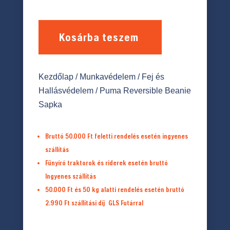
Kosárba teszem
Kezdőlap
/
Munkavédelem
/
Fej és
Hallásvédelem
/ Puma Reversible Beanie
Sapka
Bruttó 50.000 Ft feletti rendelés esetén ingyenes
szállítás
Fűnyíró traktorok és riderek esetén bruttó
Ingyenes szállítás
50.000 Ft és 50 kg alatti rendelés esetén bruttó
2.990 Ft
szállítási díj
GLS Futárral