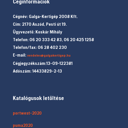
Céginformációk
Cégnév: Galga-Kertigép 2008 Kft.
Cím: 2170 Aszód, Pesti út 19.
Ügyvezető: Koskár Mihály
Telefon: 06 20 333 42 83, 06 20 425 1258
Telefon/fax: 06 28 402 230
E-mail:
rendeles@galgakertigep.hu
Cégjegyzékszám:13-09-122381
Adószám: 14433829-2-13
Katalógusok letöltése
portwest-2020
puma2020