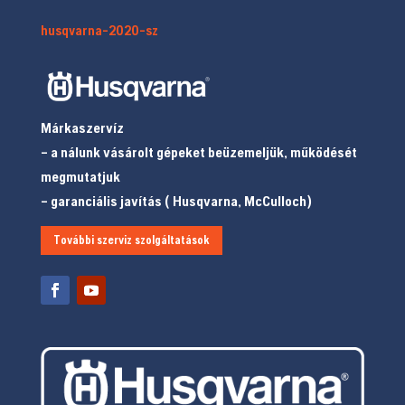
husqvarna-2020-sz
Márkaszervíz
– a nálunk vásárolt gépeket beüzemeljük, működését
megmutatjuk
– garanciális javítás ( Husqvarna, McCulloch)
További szerviz szolgáltatások