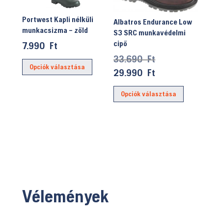
termékoldalon
választhatók
Portwest Kapli nélküli
Albatros Endurance Low
ki
munkacsizma – zöld
S3 SRC munkavédelmi
cipő
7.990
Ft
Original
33.690
Ft
Ennek
Opciók választása
price
Current
a
29.990
Ft
was:
price
terméknek
Ennek
Opciók választása
33.690 Ft.
is:
több
a
29.990 Ft.
variációja
terméknek
van.
több
A
variációja
változatok
van.
a
A
termékoldalon
változatok
választhatók
a
Vélemények
ki
termékolda
választhat