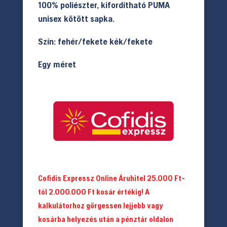
100% poliészter, kifordítható PUMA
unisex kötött sapka.
Szín: fehér/fekete kék/fekete
Egy méret
Cofidis Expressz Online Áruhitel 25.000 Ft-
tól 2.000.000 Ft kosár értékig! A
kalkulátorhoz görgessen lejjebb vagy
kosárba helyezés után a pénztár oldalon