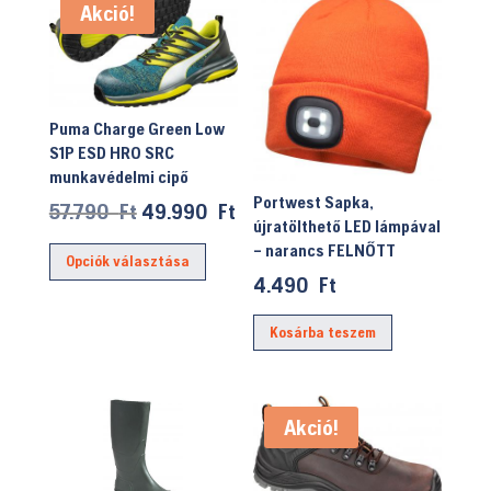
Akció!
Puma Charge Green Low
S1P ESD HRO SRC
munkavédelmi cipő
Portwest Sapka,
Original
Current
57.790
Ft
49.990
Ft
újratölthető LED lámpával
price
price
Ennek
– narancs FELNŐTT
Opciók választása
was:
is:
a
4.490
Ft
57.790 Ft.
49.990 Ft.
terméknek
több
Kosárba teszem
variációja
van.
A
Akció!
változatok
a