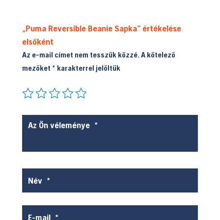
ki
„Puma Reversible Beanie Sapka” értékelése
elsőként
Az e-mail címet nem tesszük közzé.
A kötelező
mezőket
*
karakterrel jelöltük